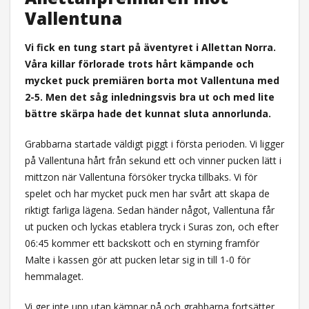
Vallentuna
Vi fick en tung start på äventyret i Allettan Norra.
Våra killar förlorade trots hårt kämpande och
mycket puck premiären borta mot Vallentuna med
2-5. Men det såg inledningsvis bra ut och med lite
bättre skärpa hade det kunnat sluta annorlunda.
Grabbarna startade väldigt piggt i första perioden. Vi ligger
på Vallentuna hårt från sekund ett och vinner pucken lätt i
mittzon när Vallentuna försöker trycka tillbaks. Vi för
spelet och har mycket puck men har svårt att skapa de
riktigt farliga lägena. Sedan händer något, Vallentuna får
ut pucken och lyckas etablera tryck i Suras zon, och efter
06:45 kommer ett backskott och en styrning framför
Malte i kassen gör att pucken letar sig in till 1-0 för
hemmalaget.
Vi ger inte upp utan kämpar på och grabbarna fortsätter