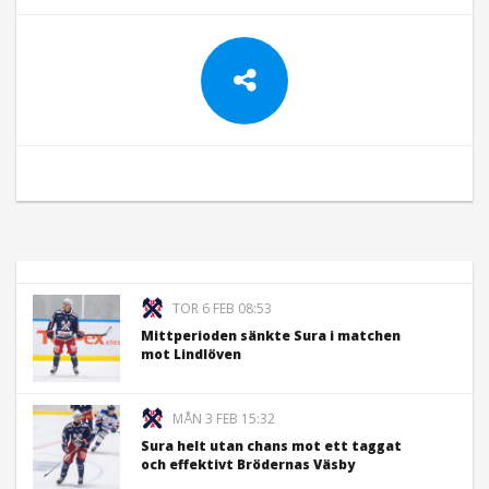
TOR 6 FEB 08:53
Mittperioden sänkte Sura i matchen
mot Lindlöven
MÅN 3 FEB 15:32
Sura helt utan chans mot ett taggat
och effektivt Brödernas Väsby