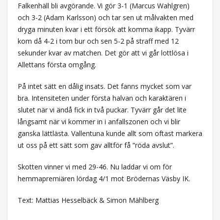
Falkenhäll bli avgörande. Vi gör 3-1 (Marcus Wahlgren)
och 3-2 (Adam Karlsson) och tar sen ut målvakten med
dryga minuten kvar i ett försök att komma ikapp. Tyvärr
kom då 4-2 i tom bur och sen 5-2 på straff med 12
sekunder kvar av matchen. Det gör att vi går lottlösa i
Allettans första omgång.
På intet sätt en dålig insats. Det fanns mycket som var
bra. Intensiteten under första halvan och karaktären i
slutet när vi ändå fick in två puckar. Tyvärr går det lite
långsamt när vi kommer in i anfallszonen och vi blir
ganska lättlästa. Vallentuna kunde allt som oftast markera
ut oss på ett sätt som gav alltför få ”röda avslut”.
Skotten vinner vi med 29-46. Nu laddar vi om för
hemmapremiären lördag 4/1 mot Brödernas Väsby IK.
Text: Mattias Hesselbäck & Simon Mählberg