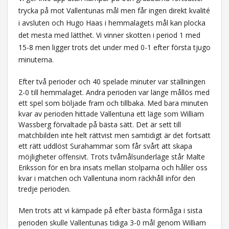
trycka på mot Vallentunas mål men får ingen direkt kvalité
i avsluten och Hugo Haas i hemmalagets mål kan plocka
det mesta med lätthet. Vi vinner skotten i period 1 med
15-8 men ligger trots det under med 0-1 efter första tjugo
minuterna.
Efter två perioder och 40 spelade minuter var ställningen
2-0 till hemmalaget. Andra perioden var länge mållös med
ett spel som böljade fram och tillbaka. Med bara minuten
kvar av perioden hittade Vallentuna ett läge som William
Wassberg förvaltade på bästa sätt. Det är sett till
matchbilden inte helt rättvist men samtidigt är det fortsatt
ett rätt uddlöst Surahammar som får svårt att skapa
möjligheter offensivt. Trots tvåmålsunderläge står Malte
Eriksson för en bra insats mellan stolparna och håller oss
kvar i matchen och Vallentuna inom räckhåll inför den
tredje perioden.
Men trots att vi kämpade på efter bästa förmåga i sista
perioden skulle Vallentunas tidiga 3-0 mål genom William