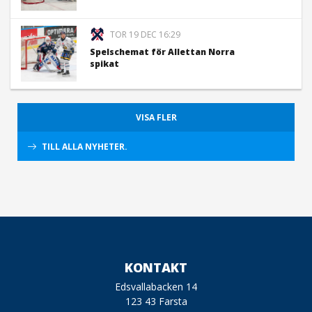
TOR 19 DEC 16:29
Spelschemat för Allettan Norra
spikat
VISA FLER
TILL ALLA NYHETER.
KONTAKT
Edsvallabacken 14
123 43 Farsta