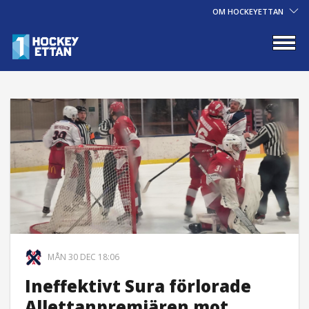
OM HOCKEYETTAN
MÅN 30 DEC 18:06
Ineffektivt Sura förlorade
Allettanpremiären mot