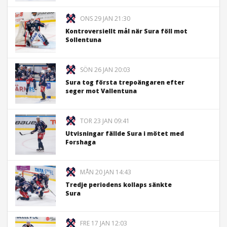
ONS 29 JAN 21:30
Kontroversiellt mål när Sura föll mot
Sollentuna
SÖN 26 JAN 20:03
Sura tog första trepoängaren efter
seger mot Vallentuna
TOR 23 JAN 09:41
Utvisningar fällde Sura i mötet med
Forshaga
MÅN 20 JAN 14:43
Tredje periodens kollaps sänkte
Sura
FRE 17 JAN 12:03