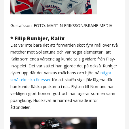
Gustafsson. FOTO: MARTIN ERIKSSON/BRAHE MEDIA
* Filip Runbjer, Kalix
Det var inte bara det att forwarden sköt fyra mål över två
matcher mot Sollentuna och var högst elementär i att
Kalix som enda vårserielag kunde ta sig vidare från Play-
In-spelet. Det var sättet han gjorde det på också. Runbjer
dyker upp där det vankas målchans och bjöd på
några
små tekniska finesser
för att skaffa sig själv lägena där
han kunde fläska puckarna i nät. Flytten till Norrland har
verkligen gjort honom gott och han agerar som en sann
poängkung. Hudiksvall är härmed varnade inför
åttondelen.