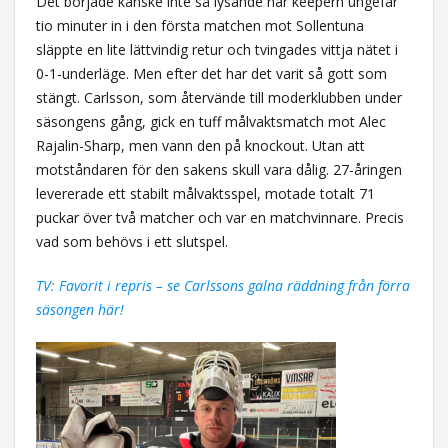
Det började kanske inte så lysande när keepern ungefär
tio minuter in i den första matchen mot Sollentuna
släppte en lite lättvindig retur och tvingades vittja nätet i
0-1-underläge. Men efter det har det varit så gott som
stängt. Carlsson, som återvände till moderklubben under
säsongens gång, gick en tuff målvaktsmatch mot Alec
Rajalin-Sharp, men vann den på knockout. Utan att
motståndaren för den sakens skull vara dålig. 27-åringen
levererade ett stabilt målvaktsspel, motade totalt 71
puckar över två matcher och var en matchvinnare. Precis
vad som behövs i ett slutspel.
TV: Favorit i repris – se Carlssons galna räddning från förra
säsongen här!