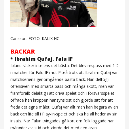
Carlsson. FOTO: KALIX HC
BACKAR
* Ibrahim Qufaj, Falu IF
Ibland räcker inte ens det bästa. Det blev respass med 1-2
i matcher för Falu IF mot Piteå trots att Ibrahim Qufaj var
matchseriens genomgående bästa back. Han deltog i
offensiven med smarta pass och många skott, men var
framförallt delaktig i att driva spelet och i försvarsspelet
offrade han kroppen hänsynslöst och gjorde sitt för att
freda det egna målet. Qufaj var allt man kan begära av en
back och lite till i Play-In-spelet och ska ha all heder av sin
insats. När Falun tvingades gå kort om folk loggade han
mängder av istid och gjorde det med den äran.