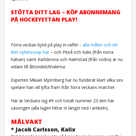
STÖTTA DITT LAG – KÖP ABONNEMANG
PÅ HOCKEYETTAN PLAY!
Förra veckan bjöd på play in-raffel –
alla målen och ett
litet nyhetssvep här
– och Piteå och Kalix (från norra
halvan) samt Karlskrona och Halmstad (från södra) är nu
vidare till åttondelsfinalerna.
Experten Mikael Mjörnberg har nu funderat klart vilka sex
spelare han vill lyfta fram från förra veckans matcher.
Här är Veckans lag #9 och totalt nummer 23 den här
säsongen (alla lagen hittar ni längst ned i artikeln).
MÅLVAKT
* Jacob Carlsson, Kalix