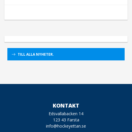
TILL ALLA NYHETER.
KONTAKT
Edsvallabacken 14
123 43 Farsta
info@hockeyettan.se