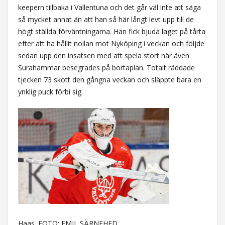
keepern tillbaka i Vallentuna och det går väl inte att säga
så mycket annat än att han så här långt levt upp till de
högt ställda förväntningarna. Han fick bjuda laget på tårta
efter att ha hållit nollan mot Nyköping i veckan och följde
sedan upp den insatsen med att spela stort när även
Surahammar besegrades på bortaplan. Totalt räddade
tjecken 73 skott den gångna veckan och släppte bara en
ynklig puck förbi sig.
Haas. FOTO: EMIL SÄRNEHED