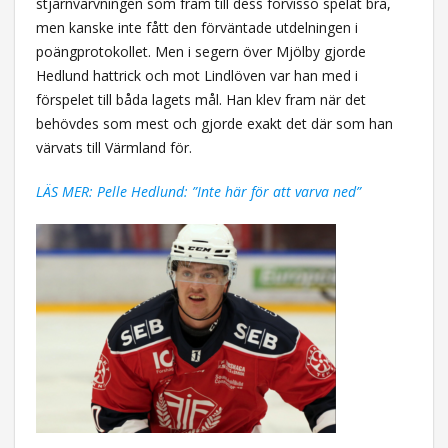
stjärnvärvningen som fram till dess förvisso spelat bra,
men kanske inte fått den förväntade utdelningen i
poängprotokollet. Men i segern över Mjölby gjorde
Hedlund hattrick och mot Lindlöven var han med i
förspelet till båda lagets mål. Han klev fram när det
behövdes som mest och gjorde exakt det där som han
värvats till Värmland för.
LÄS MER: Pelle Hedlund: ”Inte här för att varva ned”