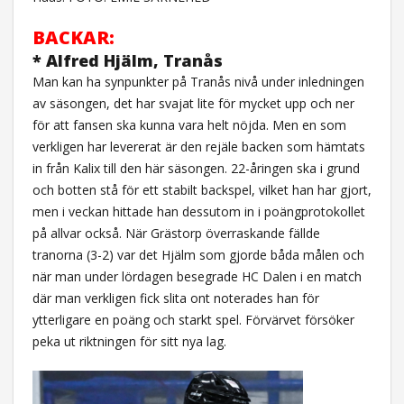
BACKAR:
* Alfred Hjälm, Tranås
Man kan ha synpunkter på Tranås nivå under inledningen
av säsongen, det har svajat lite för mycket upp och ner
för att fansen ska kunna vara helt nöjda. Men en som
verkligen har levererat är den rejäle backen som hämtats
in från Kalix till den här säsongen. 22-åringen ska i grund
och botten stå för ett stabilt backspel, vilket han har gjort,
men i veckan hittade han dessutom in i poängprotokollet
på allvar också. När Grästorp överraskande fällde
tranorna (3-2) var det Hjälm som gjorde båda målen och
när man under lördagen besegrade HC Dalen i en match
där man verkligen fick slita ont noterades han för
ytterligare en poäng och starkt spel. Förvärvet försöker
peka ut riktningen för sitt nya lag.