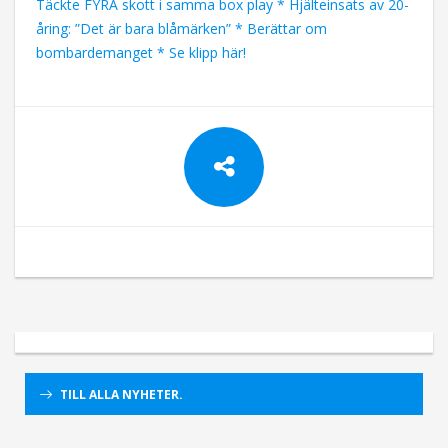
Täckte FYRA skott i samma box play * Hjälteinsats av 20-
åring: ”Det är bara blåmärken” * Berättar om
bombardemanget * Se klipp här!
TILL ALLA NYHETER.