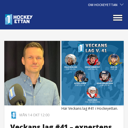
OM HOCKEYETTAN
Här Veckans lag #41 i Hockeyettan.
MÅN 14 OKT 12:00
Veckans lag #41 – expertens