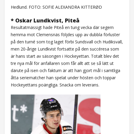
Hedlund. FOTO: SOFIE ALEXANDRA KITTERØD
* Oskar Lundkvist, Piteå
Resultatmässigt hade Piteå en tung vecka där segern
hemma mot Clemensnäs följdes upp av dubbla förluster
på den turné som tog laget förbi Sundsvall och Hudiksvall,
men 20-årige Lundkvist fortsatte på den succéresa som
är hans start av säsongen i Hockeyettan. Totalt blev det
tre nya mål för anfallaren som får allt att se så lätt ut
därute på isen och faktum är att han gjort mål i samtliga
åtta seriematcher han spelat under hösten och toppar
Hockeyettans poängliga. Snacka om leverans.