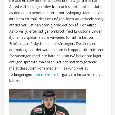
tre och en halv timme ishockey utan att göra mål när
Alfred Aalto slutligen klev fram och släckte nollan i slutet
av den andra perioden borta mot Nyköping. Men det var
inte bara ett mål, det finns någon form av kittlande story i
att det var just han som gjorde det också. För Alfred
Aalto var ju efter sitt genombrott med Eskilstuna Linden
ifjol en av spelarna som värvades för att få fart på
Enköpings målskytte den här säsongen. Det finns en
dramaturgi i att det var han som fick öppna sitt målkonto
för säsongen med inte bara en utan två baljor när laget
äntligen spräckte målnollan. Att det matchavgörande
målet dessutom kom med en (!) sekund kvar av
förlängningen
– se målet här! –
gör bara historien ännu
bättre.