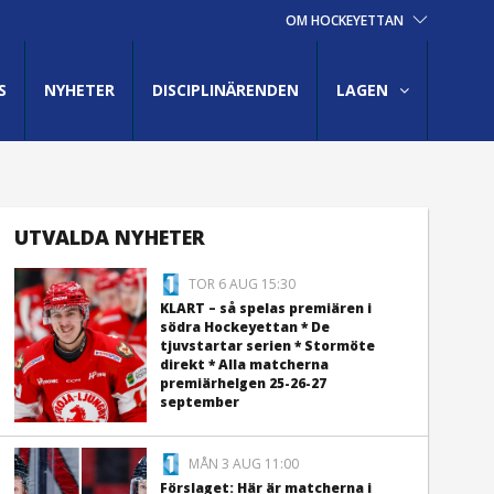
OM HOCKEYETTAN
S
NYHETER
DISCIPLINÄRENDEN
LAGEN
UTVALDA NYHETER
TOR 6 AUG 15:30
KLART – så spelas premiären i
södra Hockeyettan * De
tjuvstartar serien * Stormöte
direkt * Alla matcherna
premiärhelgen 25-26-27
september
MÅN 3 AUG 11:00
Förslaget: Här är matcherna i