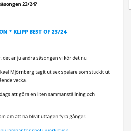
 säsongen 23/24?
ON * KLIPP BEST OF 23/24
, det är ju andra säsongen vi kör det nu.
ael Mjörnberg tagit ut sex spelare som stuckit ut
ående vecka.
 dags att göra en liten sammanställning och
am om att ha blivit uttagen fyra gånger.
nu lämnar för spel i Björklöven
.