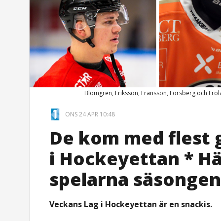
Blomgren, Eriksson, Fransson, Forsberg och Frö
ONS 24 APR 10:48
De kom med flest 
i Hockeyettan * Hä
spelarna säsongen 
Veckans Lag i Hockeyettan är en snackis.