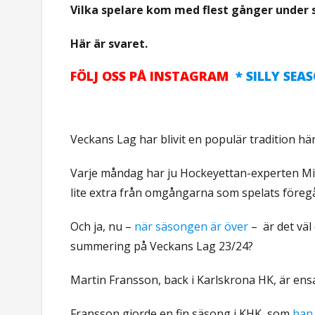
Vilka spelare kom med flest gånger under
Här är svaret.
FÖLJ OSS PÅ INSTAGRAM
* SILLY SEAS
Veckans Lag har blivit en populär tradition här
Varje måndag har ju Hockeyettan-experten Mik
lite extra från omgångarna som spelats föreg
Och ja, nu –
när säsongen är över
– är det väl
summering på Veckans Lag 23/24?
Martin Fransson, back i Karlskrona HK, är ens
Fransson gjorde en fin säsong i KHK, som
han 