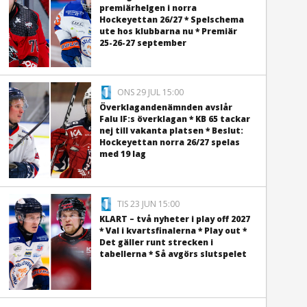
premiärhelgen i norra
Hockeyettan 26/27 * Spelschema
ute hos klubbarna nu * Premiär
25-26-27 september
ONS 29 JUL 15:00
Överklagandenämnden avslår
Falu IF:s överklagan * KB 65 tackar
nej till vakanta platsen * Beslut:
Hockeyettan norra 26/27 spelas
med 19 lag
TIS 23 JUN 15:00
KLART – två nyheter i play off 2027
* Val i kvartsfinalerna * Play out *
Det gäller runt strecken i
tabellerna * Så avgörs slutspelet