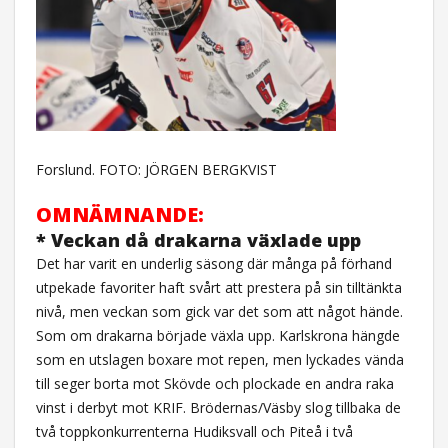
Forslund. FOTO: JÖRGEN BERGKVIST
OMNÄMNANDE:
* Veckan då drakarna växlade upp
Det har varit en underlig säsong där många på förhand
utpekade favoriter haft svårt att prestera på sin tilltänkta
nivå, men veckan som gick var det som att något hände.
Som om drakarna började växla upp. Karlskrona hängde
som en utslagen boxare mot repen, men lyckades vända
till seger borta mot Skövde och plockade en andra raka
vinst i derbyt mot KRIF. Brödernas/Väsby slog tillbaka de
två toppkonkurrenterna Hudiksvall och Piteå i två