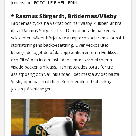
Johansson. FOTO: LEIF HELLERIN
* Rasmus Sörgardt, Brödernas/Väsby
Brödernas tycks ha vaknat och när Väsby-klubben är bra
då är Rasmus Sörgardt bra. Den rutinerade backen har
sakta men säkert börjat växla upp och spelar en stor roll i
storsatsningens backbesättning. Över veckoslutet
besegrade laget de båda toppkonkurrenterna Hudiksvall
och Piteå och inte minst i den senare av matcherna
visade backen sin klass. Han noterades totalt för tre
assistpoäng och var inblandad i det mesta av det bästa
Väsby bjöd på i matchen. Kommer bli fortsatt viktig i
jakten på serieseger.