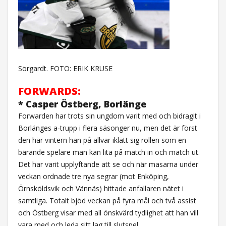
Sörgardt. FOTO: ERIK KRUSE
FORWARDS:
* Casper Östberg, Borlänge
Forwarden har trots sin ungdom varit med och bidragit i
Borlänges a-trupp i flera säsonger nu, men det är först
den här vintern han på allvar iklätt sig rollen som en
bärande spelare man kan lita på match in och match ut.
Det har varit upplyftande att se och när masarna under
veckan ordnade tre nya segrar (mot Enköping,
Örnsköldsvik och Vännäs) hittade anfallaren nätet i
samtliga. Totalt bjöd veckan på fyra mål och två assist
och Östberg visar med all önskvärd tydlighet att han vill
vara med och leda sitt lag till slutspel.