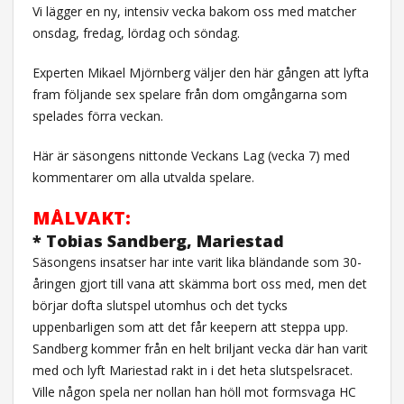
Vi lägger en ny, intensiv vecka bakom oss med matcher
onsdag, fredag, lördag och söndag.
Experten Mikael Mjörnberg väljer den här gången att lyfta
fram följande sex spelare från dom omgångarna som
spelades förra veckan.
Här är säsongens nittonde Veckans Lag (vecka 7) med
kommentarer om alla utvalda spelare.
MÅLVAKT:
* Tobias Sandberg, Mariestad
Säsongens insatser har inte varit lika bländande som 30-
åringen gjort till vana att skämma bort oss med, men det
börjar dofta slutspel utomhus och det tycks
uppenbarligen som att det får keepern att steppa upp.
Sandberg kommer från en helt briljant vecka där han varit
med och lyft Mariestad rakt in i det heta slutspelsracet.
Ville någon spela ner nollan han höll mot formsvaga HC