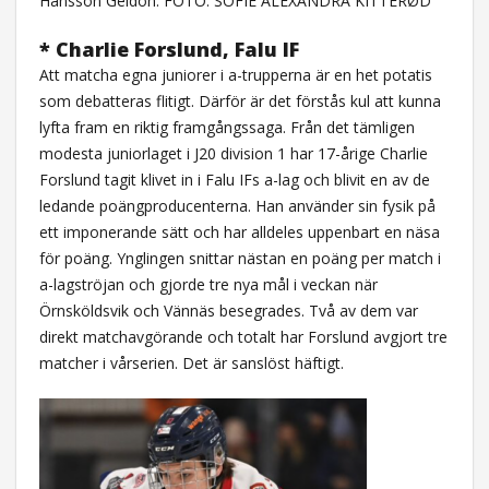
Hansson Geidon. FOTO: SOFIE ALEXANDRA KITTERØD
* Charlie Forslund, Falu IF
Att matcha egna juniorer i a-trupperna är en het potatis
som debatteras flitigt. Därför är det förstås kul att kunna
lyfta fram en riktig framgångssaga. Från det tämligen
modesta juniorlaget i J20 division 1 har 17-årige Charlie
Forslund tagit klivet in i Falu IFs a-lag och blivit en av de
ledande poängproducenterna. Han använder sin fysik på
ett imponerande sätt och har alldeles uppenbart en näsa
för poäng. Ynglingen snittar nästan en poäng per match i
a-lagströjan och gjorde tre nya mål i veckan när
Örnsköldsvik och Vännäs besegrades. Två av dem var
direkt matchavgörande och totalt har Forslund avgjort tre
matcher i vårserien. Det är sanslöst häftigt.