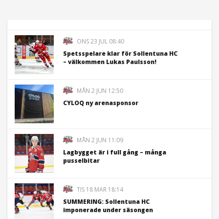
ONS 23 JUL 08:40
Spetsspelare klar för Sollentuna HC
– välkommen Lukas Paulsson!
MÅN 2 JUN 12:50
CYLOQ ny arenasponsor
MÅN 2 JUN 11:09
Lagbygget är i full gång – många
pusselbitar
TIS 18 MAR 18:14
SUMMERING: Sollentuna HC
imponerade under säsongen