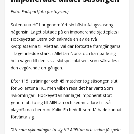
Foto: Fodsportfoto (Instagram)
Sollentuna HC har genomfört sin bästa A-lagssäsong
någonsin. Laget slutade på en imponerande sjätteplats i
Hockeyettan Östra och säkrade en av de två
kvotplatserna till Allettan. Väl där fortsatte framgångarna
– laget inledde starkt i Allettan Norra och kämpade sig
hela vägen till den sista slutspelsplatsen, som säkrades i
den avgörande omgången.
Efter 115 isträningar och 45 matcher tog säsongen slut
för Sollentuna HC, men vilken resa det har varit! Som
nykomlingar i Hockeyettan har laget imponerat stort
genom att ta sig till AllEttan och sedan vidare till två
playoff-matcher mot Kalix. En bedrift som få hade kunnat
förvänta sig.
”Att som nykomlingar ta sig till AllEttan och sedan få spela