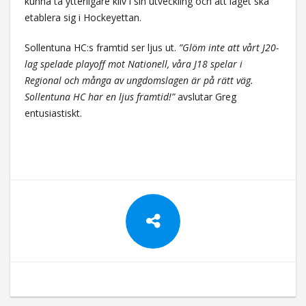
kunna ta ytterligare kliv i sin utveckling och att laget ska
etablera sig i Hockeyettan.
Sollentuna HC:s framtid ser ljus ut.
”Glöm inte att vårt J20-
lag spelade playoff mot Nationell, våra J18 spelar i
Regional och många av ungdomslagen är på rätt väg.
Sollentuna HC har en ljus framtid!”
avslutar Greg
entusiastiskt.