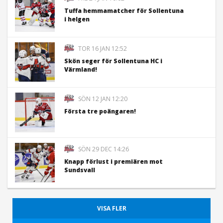
Tuffa hemmamatcher för Sollentuna
i helgen
TOR 16 JAN 12:52
Skön seger för Sollentuna HC i
Värmland!
SÖN 12 JAN 12:20
Första tre poängaren!
SÖN 29 DEC 14:26
Knapp förlust i premiären mot
Sundsvall
VISA FLER