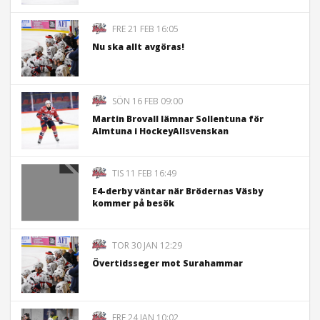
FRE 21 FEB 16:05
Nu ska allt avgöras!
SÖN 16 FEB 09:00
Martin Brovall lämnar Sollentuna för
Almtuna i HockeyAllsvenskan
TIS 11 FEB 16:49
E4-derby väntar när Brödernas Väsby
kommer på besök
TOR 30 JAN 12:29
Övertidsseger mot Surahammar
FRE 24 JAN 10:02