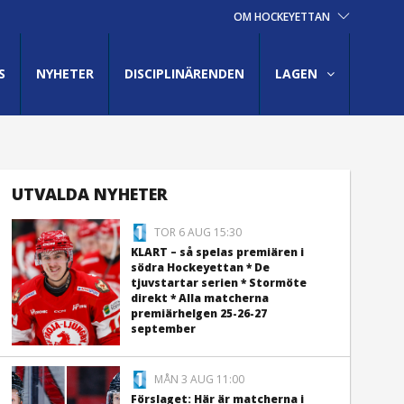
OM HOCKEYETTAN
S
NYHETER
DISCIPLINÄRENDEN
LAGEN
UTVALDA NYHETER
TOR 6 AUG 15:30
KLART – så spelas premiären i
södra Hockeyettan * De
tjuvstartar serien * Stormöte
direkt * Alla matcherna
premiärhelgen 25-26-27
september
MÅN 3 AUG 11:00
Förslaget: Här är matcherna i