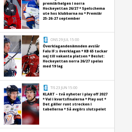
premiärhelgen i norra
Hockeyettan 26/27 * Spelschema
ute hos klubbarna nu * Premiär
25-26-27 september
ONS 29 JUL 15:00
Överklagandenämnden avslår
Falu IF:s överklagan * KB 65 tackar
nej till vakanta platsen * Beslut:
Hockeyettan norra 26/27 spelas
med 19 lag
TIS 23 JUN 15:00
KLART – två nyheter i play off 2027
* Val i kvartsfinalerna * Play out *
Det gäller runt strecken i
tabellerna * Så avgörs slutspelet