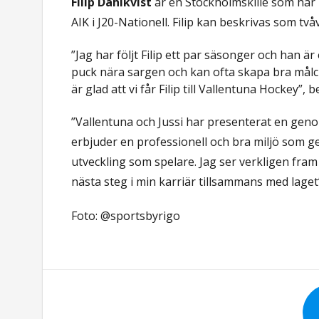
Filip Dahlkvist
är en Stockholmskille som har
AIK i J20-Nationell. Filip kan beskrivas som t
”Jag har följt Filip ett par säsonger och han ä
puck nära sargen och kan ofta skapa bra målcha
är glad att vi får Filip till Vallentuna Hockey”, b
”Vallentuna och Jussi har presenterat en gen
erbjuder en professionell och bra miljö som g
utveckling som spelare. Jag ser verkligen fra
nästa steg i min karriär tillsammans med lage
Foto: @sportsbyrigo