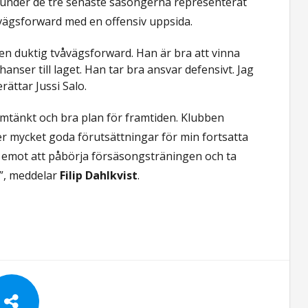
 under de tre senaste säsongerna representerat
våvägsforward med en offensiv uppsida.
r en duktig tvåvägsforward. Han är bra att vinna
nser till laget. Han tar bra ansvar defensivt. Jag
erättar Jussi Salo.
omtänkt och bra plan för framtiden. Klubben
er mycket goda förutsättningar för min fortsatta
m emot att påbörja försäsongsträningen och ta
t”, meddelar
Filip Dahlkvist
.