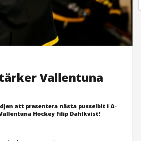
stärker Vallentuna
djen att presentera nästa pusselbit i A-
Vallentuna Hockey Filip Dahlkvist!