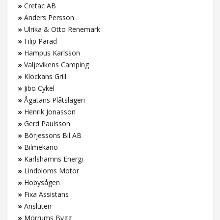
»
Cretac AB
»
Anders Persson
»
Ulrika & Otto Renemark
»
Filip Parad
»
Hampus Karlsson
»
Valjevikens Camping
»
Klockans Grill
»
Jibo Cykel
»
Ågatans Plåtslageri
»
Henrik Jonasson
»
Gerd Paulsson
»
Börjessons Bil AB
»
Bilmekano
»
Karlshamns Energi
»
Lindbloms Motor
»
Hobysågen
»
Fixa Assistans
»
Ansluten
»
Mörrums Bygg