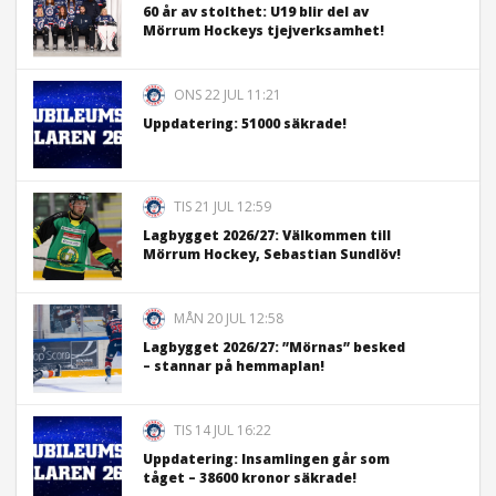
60 år av stolthet: U19 blir del av
Mörrum Hockeys tjejverksamhet!
ONS 22 JUL 11:21
Uppdatering: 51000 säkrade!
TIS 21 JUL 12:59
Lagbygget 2026/27: Välkommen till
Mörrum Hockey, Sebastian Sundlöv!
MÅN 20 JUL 12:58
Lagbygget 2026/27: ”Mörnas” besked
– stannar på hemmaplan!
TIS 14 JUL 16:22
Uppdatering: Insamlingen går som
tåget – 38600 kronor säkrade!