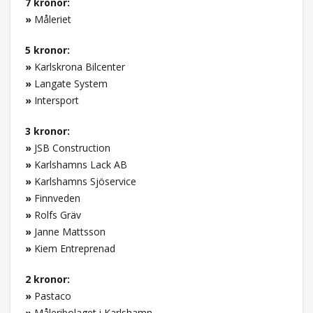
7 kronor:
»
Måleriet
5 kronor:
»
Karlskrona Bilcenter
»
Langate System
»
Intersport
3 kronor:
»
JSB Construction
»
Karlshamns Lack AB
»
Karlshamns Sjöservice
»
Finnveden
»
Rolfs Gräv
»
Janne Mattsson
»
Kiem Entreprenad
2 kronor:
»
Pastaco
»
Måleribolaget i Karlshamn