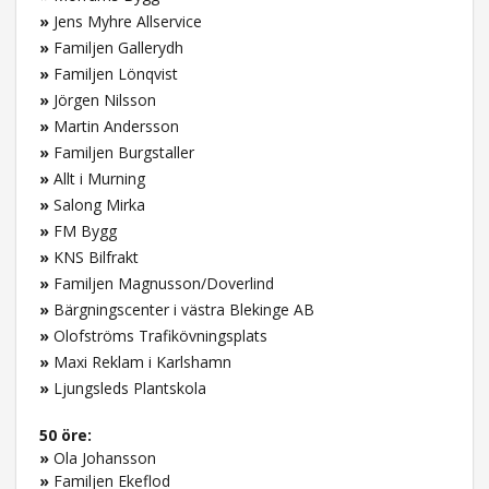
»
Jens Myhre Allservice
»
Familjen Gallerydh
»
Familjen Lönqvist
»
Jörgen Nilsson
»
Martin Andersson
»
Familjen Burgstaller
»
Allt i Murning
»
Salong Mirka
»
FM Bygg
»
KNS Bilfrakt
»
Familjen Magnusson/Doverlind
»
Bärgningscenter i västra Blekinge AB
»
Olofströms Trafikövningsplats
»
Maxi Reklam i Karlshamn
»
Ljungsleds Plantskola
50 öre:
»
Ola Johansson
»
Familjen Ekeflod