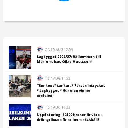
ONS 5 AUG 12:59
Lagbygget 2026/27: Välkommen till
Mörrum, Isac Ollas Mattsson!
TIS 4 AUG 14:52
”Sunkens” tankar: * Första intrycket
* Lagbygget * Hur man vinner
matcher
TIS 4 AUG 10:23
Uppdatering: 80500 kronor är våra –
drömgränsen finns inom räckhåll!