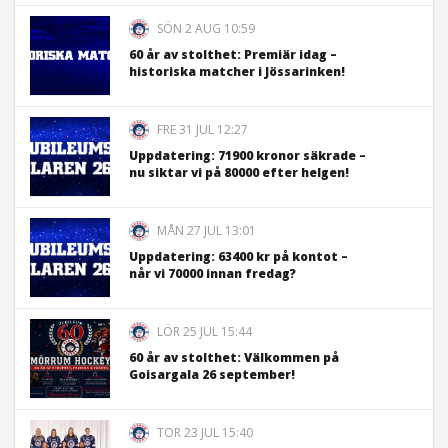
SÖN 2 AUG 10:59
60 år av stolthet: Premiär idag –
historiska matcher i Jössarinken!
FRE 31 JUL 12:27
Uppdatering: 71900 kronor säkrade –
nu siktar vi på 80000 efter helgen!
MÅN 27 JUL 13:01
Uppdatering: 63400 kr på kontot –
når vi 70000 innan fredag?
LÖR 25 JUL 15:44
60 år av stolthet: Välkommen på
Goisargala 26 september!
TOR 23 JUL 15:40