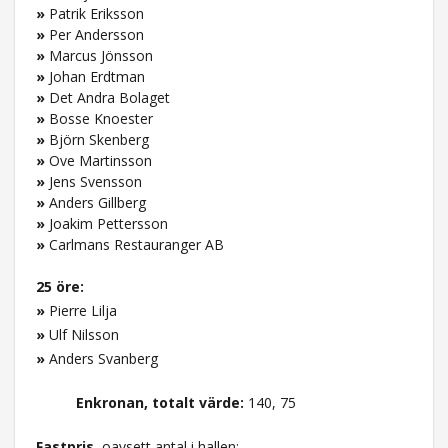
»
Patrik Eriksson
»
Per Andersson
»
Marcus Jönsson
»
Johan Erdtman
»
Det Andra Bolaget
»
Bosse Knoester
»
Björn Skenberg
»
Ove Martinsson
»
Jens Svensson
»
Anders Gillberg
»
Joakim Pettersson
»
Carlmans Restauranger AB
25 öre:
»
Pierre Lilja
»
Ulf Nilsson
»
Anders Svanberg
Enkronan, totalt värde:
140, 75
Fastpris
, oavsett antal i hallen: