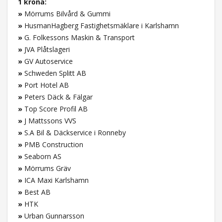
1 krona:
»
Mörrums Bilvård & Gummi
»
HusmanHagberg Fastighetsmäklare i Karlshamn
»
G. Folkessons Maskin & Transport
»
JVA Plåtslageri
»
GV Autoservice
»
Schweden Splitt AB
»
Port Hotel AB
»
Peters Däck & Fälgar
»
Top Score Profil AB
»
J Mattssons VVS
»
S.A Bil & Däckservice i Ronneby
»
PMB Construction
»
Seaborn AS
»
Mörrums Gräv
»
ICA Maxi Karlshamn
»
Best AB
»
HTK
»
Urban Gunnarsson