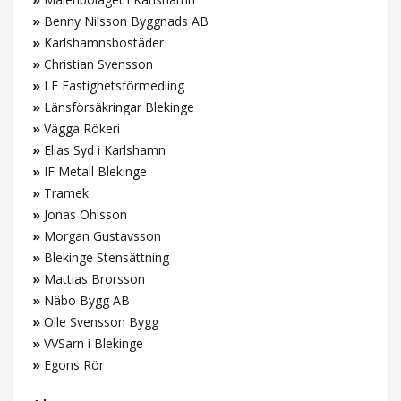
»
Benny Nilsson Byggnads AB
»
Karlshamnsbostäder
»
Christian Svensson
»
LF Fastighetsförmedling
»
Länsförsäkringar Blekinge
»
Vägga Rökeri
»
Elias Syd i Karlshamn
»
IF Metall Blekinge
»
Tramek
»
Jonas Ohlsson
»
Morgan Gustavsson
»
Blekinge Stensättning
»
Mattias Brorsson
»
Näbo Bygg AB
»
Olle Svensson Bygg
»
VVSarn i Blekinge
»
Egons Rör