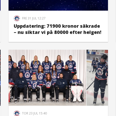
FRE 31 JUL 12:27
Uppdatering: 71900 kronor säkrade
– nu siktar vi på 80000 efter helgen!
TOR 23 JUL 15:40