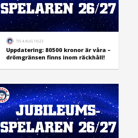
TIS 4 AUG 10:23
Uppdatering: 80500 kronor är våra –
drömgränsen finns inom räckhåll!