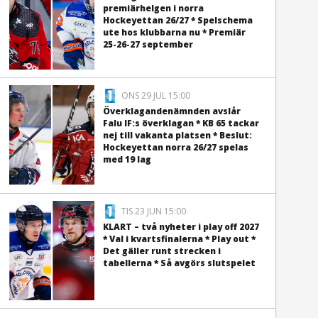
premiärhelgen i norra
Hockeyettan 26/27 * Spelschema
ute hos klubbarna nu * Premiär
25-26-27 september
ONS 29 JUL 15:00
Överklagandenämnden avslår
Falu IF:s överklagan * KB 65 tackar
nej till vakanta platsen * Beslut:
Hockeyettan norra 26/27 spelas
med 19 lag
TIS 23 JUN 15:00
KLART – två nyheter i play off 2027
* Val i kvartsfinalerna * Play out *
Det gäller runt strecken i
tabellerna * Så avgörs slutspelet