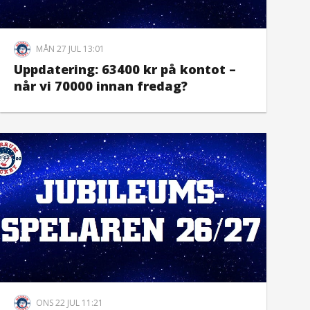
MÅN 27 JUL 13:01
Uppdatering: 63400 kr på kontot –
når vi 70000 innan fredag?
ONS 22 JUL 11:21