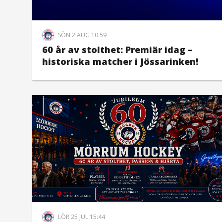
SÖN 2 AUG 10:59
60 år av stolthet: Premiär idag –
historiska matcher i Jössarinken!
LÖR 25 JUL 15:44