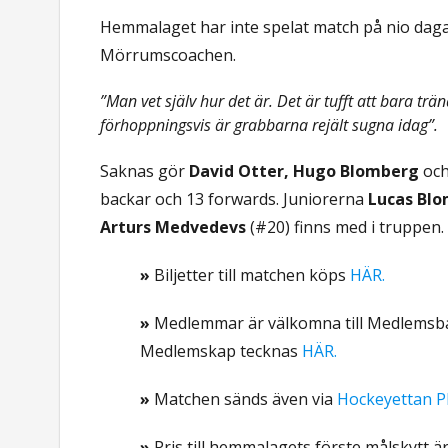
Hemmalaget har inte spelat match på nio dagar,
Mörrumscoachen.
”Man vet själv hur det är. Det är tufft att bara tr
förhoppningsvis är grabbarna rejält sugna idag”.
Saknas gör
David Otter, Hugo Blomberg
oc
backar och 13 forwards. Juniorerna
Lucas Bl
Arturs Medvedevs
(#20) finns med i truppen.
»
Biljetter till matchen köps
HÄR.
»
Medlemmar är välkomna till Medlemsbare
Medlemskap tecknas
HÄR.
»
Matchen sänds även via
Hockeyettan Pl
»
Pris till hemmalagets förste målskytt ä