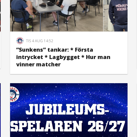
TIS 4 AUG 14:52
”Sunkens” tankar: * Första
intrycket * Lagbygget * Hur man
vinner matcher