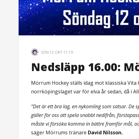
SÖN 12 OKT 11:19
Nedsläpp 16.00: M
Mörrum Hockey ställs idag mot klassiska Vita 
norrköpingslaget var för elva år sedan, då i All
”Det är ett bra lag, en nykomling som satsar. De sp
gäller för oss att spela snabbt nedifrån, förstapasse
måste vi försöka komma in bättre framför mål, och 
säger Mörrums tränare
David Nilsson.