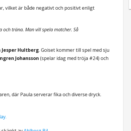
 vilket är både negativt och positivt enligt
äna och träna. Man vill spela matcher. Så
h
Jesper Hultberg
. Goiset kommer till spel med sju
omgren Johansson
(spelar idag med tröja #24) och
n, där Paula serverar fika och diverse dryck.
ay.
r skänkt av
Ahlberg Bil.