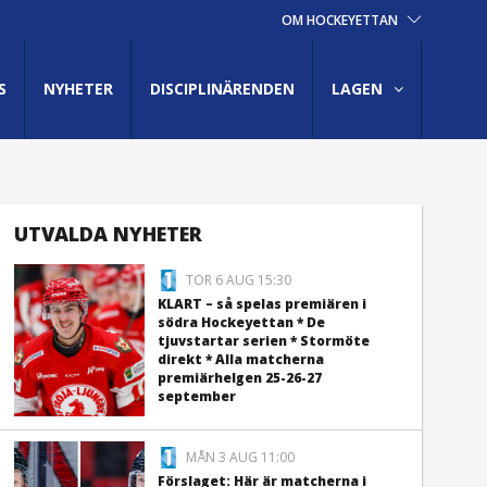
OM HOCKEYETTAN
S
NYHETER
DISCIPLINÄRENDEN
LAGEN
UTVALDA NYHETER
TOR 6 AUG 15:30
KLART – så spelas premiären i
södra Hockeyettan * De
tjuvstartar serien * Stormöte
direkt * Alla matcherna
premiärhelgen 25-26-27
september
MÅN 3 AUG 11:00
Förslaget: Här är matcherna i