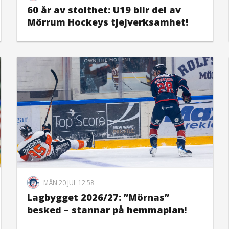
60 år av stolthet: U19 blir del av
Mörrum Hockeys tjejverksamhet!
MÅN 20 JUL 12:58
Lagbygget 2026/27: ”Mörnas”
besked – stannar på hemmaplan!