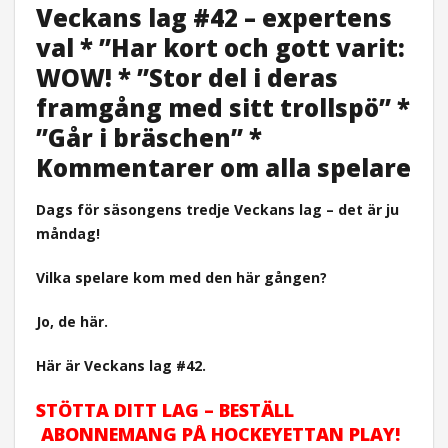
Veckans lag #42 – expertens
val * ”Har kort och gott varit:
WOW! * ”Stor del i deras
framgång med sitt trollspö” *
”Går i bräschen” *
Kommentarer om alla spelare
Dags för säsongens tredje Veckans lag – det är ju
måndag!
Vilka spelare kom med den här gången?
Jo, de här.
Här är Veckans lag #42.
STÖTTA DITT LAG – BESTÄLL
ABONNEMANG PÅ HOCKEYETTAN PLAY!