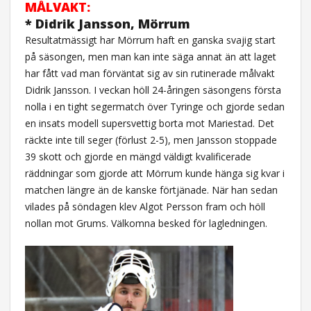
MÅLVAKT:
* Didrik Jansson, Mörrum
Resultatmässigt har Mörrum haft en ganska svajig start
på säsongen, men man kan inte säga annat än att laget
har fått vad man förväntat sig av sin rutinerade målvakt
Didrik Jansson. I veckan höll 24-åringen säsongens första
nolla i en tight segermatch över Tyringe och gjorde sedan
en insats modell supersvettig borta mot Mariestad. Det
räckte inte till seger (förlust 2-5), men Jansson stoppade
39 skott och gjorde en mängd väldigt kvalificerade
räddningar som gjorde att Mörrum kunde hänga sig kvar i
matchen längre än de kanske förtjänade. När han sedan
vilades på söndagen klev Algot Persson fram och höll
nollan mot Grums. Välkomna besked för lagledningen.