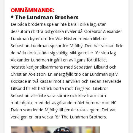
OMNÄMNANDE:
* The Lundman Brothers
De båda bröderna spelar inte bara i olika lag, utan
dessutom i bittra östgötska rivaler då storebror Alexander
Lundman byter om för Vita Hästen medan lillebror
Sebastian Lundman spelar för Mjölby. Den här veckan fick
de båda dock ikläda sig väldigt viktiga roller för sina lag.
Alexander Lundman ingår i en av ligans för tillfället
hetaste kedjor tillsammans med Sebastian Lillsund och
Christian Axelsson. En energifylld trio där Lundman själv
skickade in två kassar mot Hanviken och sedan serverade
Lillsund till ett hattrick borta mot Tingsryd. Lillebror
Sebastian ville inte vara sämre och klev fram som
matchhjälte med det avgörande målet hemma mot HC
Dalen som ledde Mjölby till femte raka segern. Det var
verkligen en bra vecka för The Lundman Brothers.