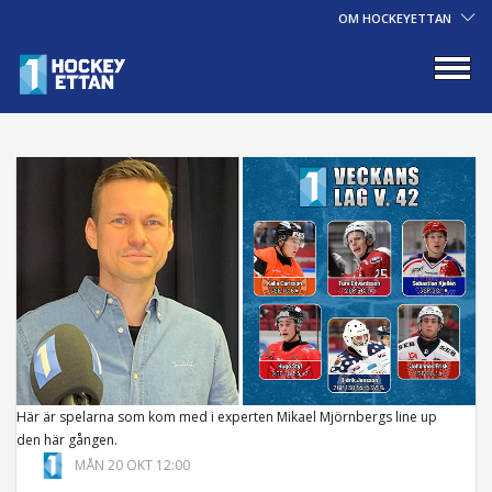
OM HOCKEYETTAN
Här är spelarna som kom med i experten Mikael Mjörnbergs line up
den här gången.
MÅN 20 OKT 12:00