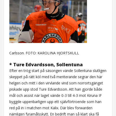
Carlsson. FOTO: KAROLINA HJORTSKULL
* Ture Edvardsson, Sollentuna
Efter en trög start på säsongen vände Sollentuna slutligen
skeppet på rätt köl med två meriterande segrar den här
helgen och mitt i den virvlande vind som norrortsgänget
piskade upp stod Ture Edvardsson. Att han gjorde både
mål och assist när laget vände 0-3 till 4-3 mot Kiruna IF
byggde uppenbarligen upp ett självförtroende som han
red på in i matchen mot Kalix. Där blev forwarden
nämligen fyramålsskytt. En bedrift man så klart ska få