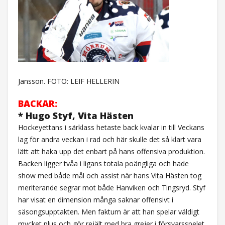
Jansson. FOTO: LEIF HELLERIN
BACKAR:
* Hugo Styf, Vita Hästen
Hockeyettans i särklass hetaste back kvalar in till Veckans
lag för andra veckan i rad och här skulle det så klart vara
lätt att haka upp det enbart på hans offensiva produktion.
Backen ligger tvåa i ligans totala poängliga och hade
show med både mål och assist när hans Vita Hästen tog
meriterande segrar mot både Hanviken och Tingsryd. Styf
har visat en dimension många saknar offensivt i
säsongsupptakten. Men faktum är att han spelar väldigt
mycket plus och gör rejält med bra grejer i försvarsspelet