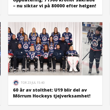
– nu siktar vi på 80000 efter helgen!
TOR 23 JUL 15:40
60 år av stolthet: U19 blir del av
Mörrum Hockeys tjejverksamhet!