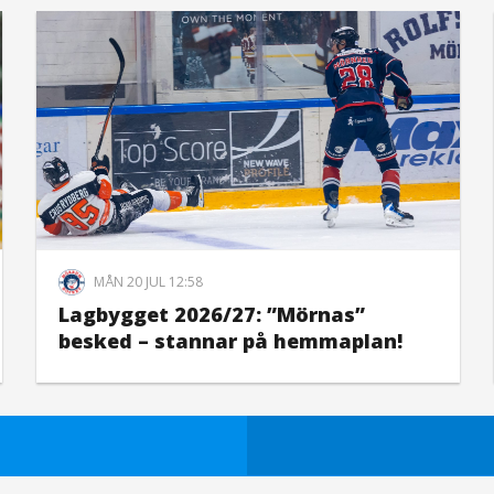
MÅN 20 JUL 12:58
Lagbygget 2026/27: ”Mörnas”
besked – stannar på hemmaplan!