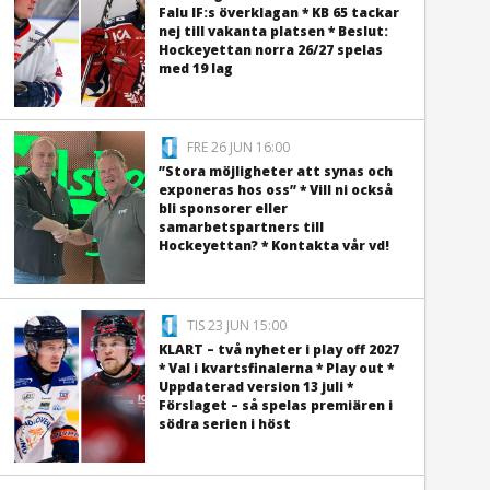
Falu IF:s överklagan * KB 65 tackar
nej till vakanta platsen * Beslut:
Hockeyettan norra 26/27 spelas
med 19 lag
FRE 26 JUN 16:00
”Stora möjligheter att synas och
exponeras hos oss” * Vill ni också
bli sponsorer eller
samarbetspartners till
Hockeyettan? * Kontakta vår vd!
TIS 23 JUN 15:00
KLART – två nyheter i play off 2027
* Val i kvartsfinalerna * Play out *
Uppdaterad version 13 juli *
Förslaget – så spelas premiären i
södra serien i höst