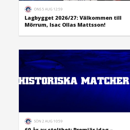
ONS 5 AUG 12:59
Lagbygget 2026/27: Välkommen till
Mörrum, Isac Ollas Mattsson!
SÖN 2 AUG 10:59
60 år av stolthet: Premiär idag –