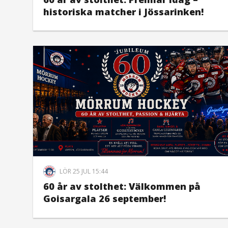
historiska matcher i Jössarinken!
LÖR 25 JUL 15:44
60 år av stolthet: Välkommen på
Goisargala 26 september!