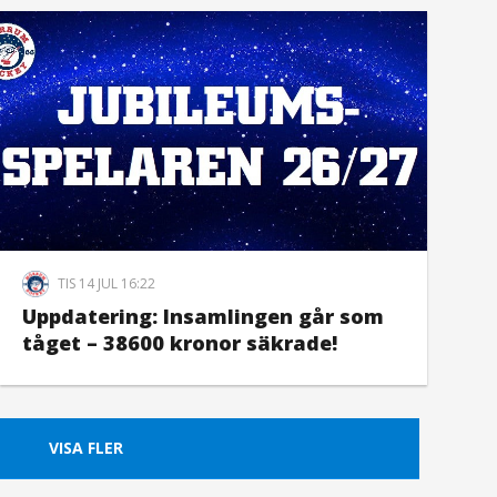
TIS 14 JUL 16:22
Uppdatering: Insamlingen går som
tåget – 38600 kronor säkrade!
VISA FLER