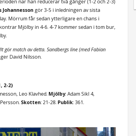
erioden när han reducerar två gånger (1-2 och 2-3)
 Johannesson
gör 3-5 i inledningen av sista
lay. Mörrum får sedan ytterligare en chans i
 kontrar Mjölby in 4-6. 4-7 kommer sedan i tom bur,
lby.
 allt gör match av detta. Sandbergs line (med Fabian
äger David Nilsson.
, 2-2)
nnesson, Leo Klavhed.
Mjölby
: Adam Sikl 4,
 Persson.
Skotten
: 21-28.
Publik
: 361.