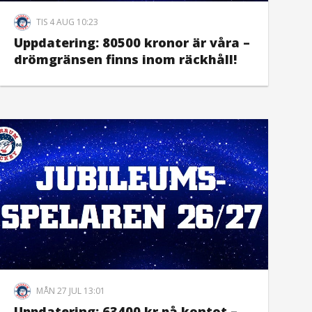
TIS 4 AUG 10:23
Uppdatering: 80500 kronor är våra –
drömgränsen finns inom räckhåll!
MÅN 27 JUL 13:01
Uppdatering: 63400 kr på kontot –