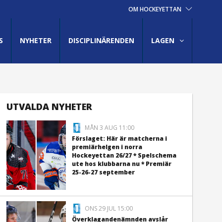
OM HOCKEYETTAN
S
NYHETER
DISCIPLINÄRENDEN
LAGEN
UTVALDA NYHETER
MÅN 3 AUG 11:00
Förslaget: Här är matcherna i
premiärhelgen i norra
Hockeyettan 26/27 * Spelschema
ute hos klubbarna nu * Premiär
25-26-27 september
ONS 29 JUL 15:00
Överklagandenämnden avslår