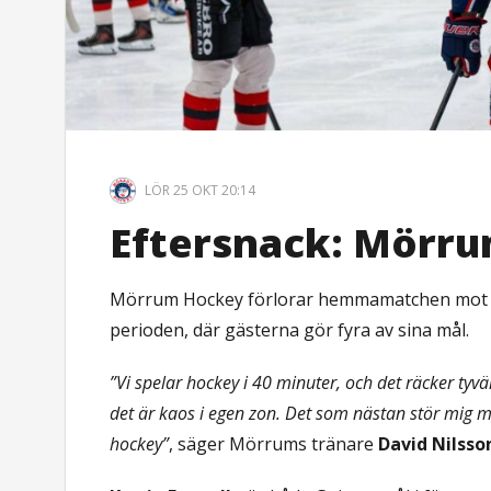
LÖR 25 OKT 20:14
Eftersnack: Mörru
Mörrum Hockey förlorar hemmamatchen mot Mjö
perioden, där gästerna gör fyra av sina mål.
”Vi spelar hockey i 40 minuter, och det räcker tyv
det är kaos i egen zon. Det som nästan stör mig mes
hockey”
, säger Mörrums tränare
David Nilsso