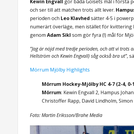
Kewin Engvall
gör båda Goisets mål i första p
och ser till att matchen trots allt lever.
Hampus
perioden och
Leo Klavhed
sätter 4-5 i powerp
numerärt överläge, men istället för kvittering
genom
Adam Sikl
som gör fyra (!) mål för Mjö
”Jag är nöjd med tredje perioden, och att vi trots
Hellström och Kewin Engvall) såg också bra ut”
, s
Mörrum Mjölby Highlights
Mörrum Hockey-Mjölby HC 4-7 (2-4, 0-1
Mörrum
: Kewin Engvall 2, Hampus Joha
Christoffer Rapp, David Lindholm, Simon
Foto: Martin Eriksson/Brahe Media