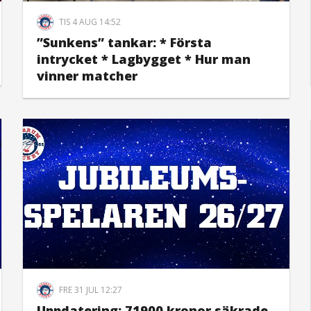
TIS 4 AUG 14:52
”Sunkens” tankar: * Första
intrycket * Lagbygget * Hur man
vinner matcher
FRE 31 JUL 12:27
Uppdatering: 71900 kronor säkrade