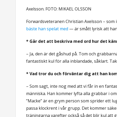
Axelsson. FOTO: MIKAEL OLSSON
Forwardsveteranen Christian Axelsson – som i
bäste han spelat med
— är smått lyrisk att ha
* Går det att beskriva med ord hur det kän
– Ja, den är det gåshud på. Tom och grabbarna
fantastiskt kul för alla inblandade, såklart. T
* Vad tror du och förväntar dig att han kom
– Som sagt, inte nog med att vi får in en fanta
människa. Han kommer lyfta alla grabbar i om
”Macke” är en grym person som sprider ett l
passa klockrent i vår grupp. Det kommer säkert
träningarna varefter också så det blir kul att 