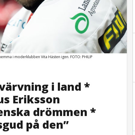
r hemma i moderklubben Vita Hästen igen. FOTO: PHILIP
ärvning i land *
s Eriksson
venska drömmen *
sgud på den”