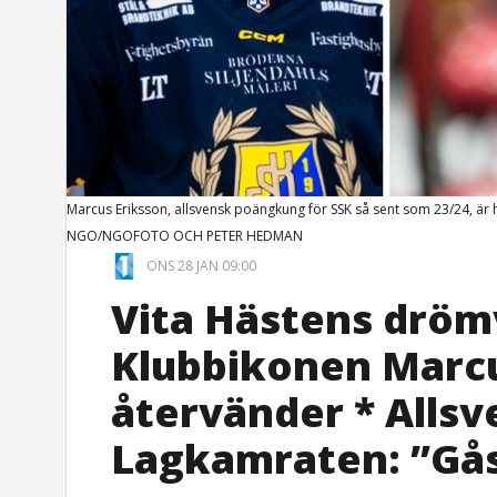
Marcus Eriksson, allsvensk poängkung för SSK så sent som 23/24, ä
NGO/NGOFOTO OCH PETER HEDMAN
ONS 28 JAN 09:00
Vita Hästens drömv
Klubbikonen Marcu
återvänder * Alls
Lagkamraten: ”Gå