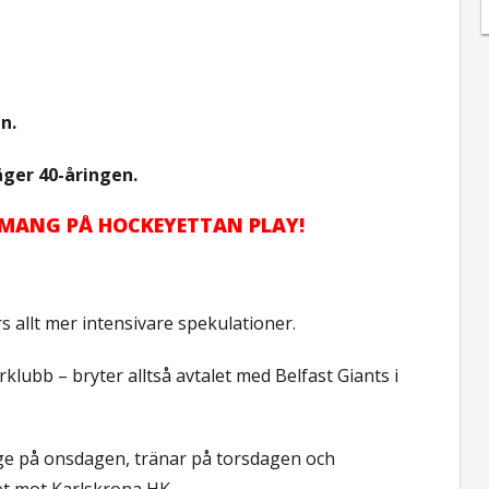
n.
säger 40-åringen.
EMANG PÅ HOCKEYETTAN PLAY!
ors allt mer intensivare spekulationer.
ubb – bryter alltså avtalet med Belfast Giants i
rige på onsdagen, tränar på torsdagen och
et mot Karlskrona HK.