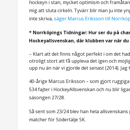
hockeyn i stan, mycket optimism och framåtan
mig att sluta cirkeln. Tyvärr blir man ju inte y
inte skriva,
säger Marcus Eriksson till Norrkö
* Norrköpings Tidningar: Hur ser du på chan
Hockeyallsvenskan, där klubben var när d
– Klart att det finns något perfekt i om det had
otroligt stort att få uppleva det igen och möjli
upp nu än när vi gjorde det senast (2014). Jag h
40-årige Marcus Eriksson – som gjort ruggiga
534 fajter i HockeyAllsvenskan och nu blir ligans
säsongen 27/28.
Så sent som 23/24 blev han hela allsvenskan
matcher för Södertälje SK.