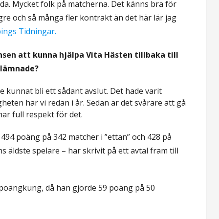
da. Mycket folk på matcherna. Det känns bra för
ngre och så många fler kontrakt än det här lär jag
pings Tidningar.
sen att kunna hjälpa Vita Hästen tillbaka till
u lämnade?
e kunnat bli ett sådant avslut. Det hade varit
gheten har vi redan i år. Sedan är det svårare att gå
ar full respekt för det.
 494 poäng på 342 matcher i ”ettan” och 428 på
 äldste spelare – har skrivit på ett avtal fram till
s poängkung, då han gjorde 59 poäng på 50