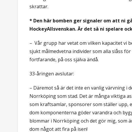
skrattar.
* Den här bomben ger signaler om att ni går 
HockeyAllsvenskan. Är det så ni spelare oc
–
Vår grupp har vetat om vilken kapacitet vi b
sjukt målmedvetna individer som alla slåss för 
fortfarande, på oss själva ändå.
33-åringen avslutar:
– Däremot så är det inte en vanlig värvning i 
Norrköping som stad. Det är många viktiga as
som kraftsamlar, sponsorer som ställer upp, e
dom komponenterna göder varandra och bygge
blommar i Norrköping och det gör mig, som är u
dom något att fira på isen!