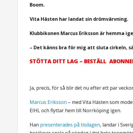
Boom.
Vita Hästen har landat sin drömvärvning.
Klubbikonen Marcus Eriksson är hemma ige
– Det känns bra för mig att sluta cirkeln, 
STÖTTA DITT LAG – BESTÄLL ABONN
Ja, precis, för så blir det nu efter ett par veck
Marcus Eriksson
– med Vita Hästen som moderkl
EIHL och flyttar hem till Norrköping igen.
Han
presenterades på tisdagen
, landar i Sve
beräknas spela på söndag i det heta toppmöt