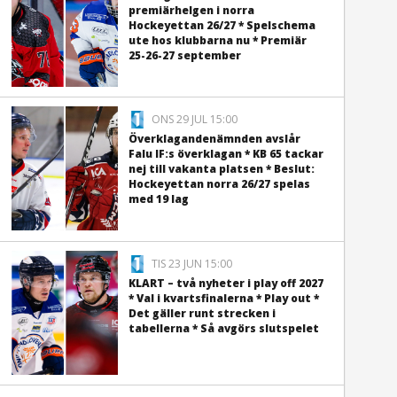
premiärhelgen i norra
Hockeyettan 26/27 * Spelschema
ute hos klubbarna nu * Premiär
25-26-27 september
ONS 29 JUL 15:00
Överklagandenämnden avslår
Falu IF:s överklagan * KB 65 tackar
nej till vakanta platsen * Beslut:
Hockeyettan norra 26/27 spelas
med 19 lag
TIS 23 JUN 15:00
KLART – två nyheter i play off 2027
* Val i kvartsfinalerna * Play out *
Det gäller runt strecken i
tabellerna * Så avgörs slutspelet