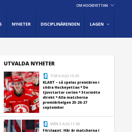
OM HOCKEYETTAN
S
NYHETER
DISCIPLINÄRENDEN
LAGEN
UTVALDA NYHETER
TOR 6 AUG 15:30
KLART – så spelas premiären i
södra Hockeyettan * De
tjuvstartar serien * Stormöte
direkt * Alla matcherna
premiärhelgen 25-26-27
september
MÅN 3 AUG 11:00
Förslaget: Här är matcherna i