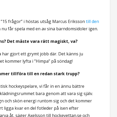
 ”15 frågor” i höstas utsåg Marcus Eriksson
till den
n nu får spela med en av sina barndomsidoler igen.
ns? Det måste vara rätt magiskt, va?
 har gjort ett grymt jobb där. Det känns ju
aket kommer lyfta i ”Himpa” på söndag!
mer tillföra till en redan stark trupp?
stisk hockeyspelare, vi får in en ännu bättre
klädningsrummet bara genom att vara sig själv.
ugn och skön energi runtom sig och det kommer
 ligga kvar en del fotleder på isen efter
garva åt, säger Axelsson till hockeyettan.se och