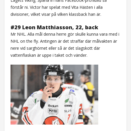
Lagets Viking. Spana in hans Facebook-profilbild så
förstår ni. Victor har spelat med Vita Hästen i alla
divisioner, vilket visar på vilken klassback han är.
#29 Leon Matthiasson, 22, back
Mr NHL. Alla mål denna herre gör skulle kunna vara med i
NHL on the fly. Antingen är det straffar där målvakten är
nere vid sarghörnet eller så är det slagskott där
vattenflaskan är uppe i taket och vänder.