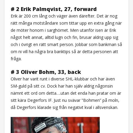
# 2 Erik Palmqvist, 27, forward
Erik är 200 cm lång och väger även därefter. Det är nog
rätt många motståndare som tittar upp en extra gång när
de möter honom i sarghörnet. Men utanför isen är Erik
något helt annat, alltid lugn och fin, brusar aldrig upp sig
och i övrigt en rätt smart person. Jobbar som bankman så
om ni vill ha några bra banktips så är detta personen att
fråga.
# 3 Oliver Bohm, 33, back
Oliver har varit runt i diverse SHL-klubbar och har även
SM-guld på sitt cv. Dock har han själv aldrig någonsin
nämnt ett ord om detta….utan det enda han pratar om är
sitt kära Degerfors IF. Just nu svävar ”Bohmen” på moln,
då Degerfors klarade sig från negativt kval i allsvenskan.