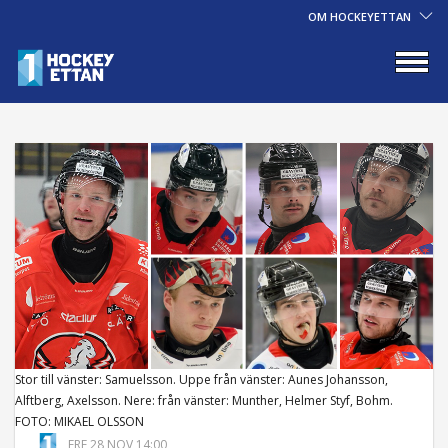
OM HOCKEYETTAN
Stor till vänster: Samuelsson. Uppe från vänster: Aunes Johansson,
Alftberg, Axelsson. Nere: från vänster: Munther, Helmer Styf, Bohm.
FOTO: MIKAEL OLSSON
FRE 28 NOV 14:00