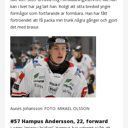
kan i livet har jag lärt han. Roligt att sitta bredvid yngre
förmågor som fortfarande är formbara. Han har fått
förtroendet att få packa min trunk några gånger och gjort
det med bravur.
Aunes Johansson. FOTO: MIKAEL OLSSON
#57 Hampus Andersson, 22, forward
Lagets ”myror i brallan”. Hampus har extremt svårt att