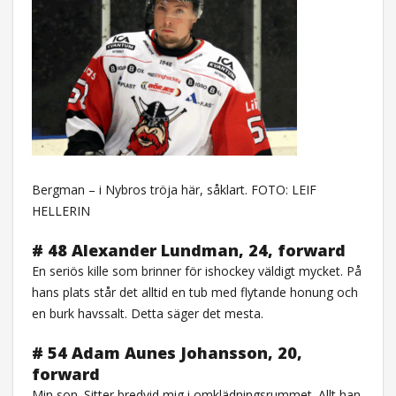
Bergman – i Nybros tröja här, såklart. FOTO: LEIF
HELLERIN
# 48 Alexander Lundman, 24, forward
En seriös kille som brinner för ishockey väldigt mycket. På
hans plats står det alltid en tub med flytande honung och
en burk havssalt. Detta säger det mesta.
# 54 Adam Aunes Johansson, 20,
forward
Min son. Sitter bredvid mig i omklädningsrummet. Allt han