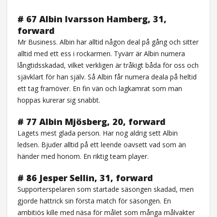
# 67 Albin Ivarsson Hamberg, 31,
forward
Mr Business. Albin har alltid någon deal på gång och sitter
alltid med ett ess i rockarmen. Tyvärr är Albin numera
långtidsskadad, vilket verkligen är tråkigt båda för oss och
sjävklart för han själv. Så Albin får numera deala på heltid
ett tag framöver. En fin vän och lagkamrat som man
hoppas kurerar sig snabbt.
# 77 Albin Mjösberg, 20, forward
Lagets mest glada person. Har nog aldrig sett Albin
ledsen. Bjuder alltid på ett leende oavsett vad som än
händer med honom. En riktig team player.
# 86 Jesper Sellin, 31, forward
Supporterspelaren som startade säsongen skadad, men
gjorde hattrick sin första match för säsongen. En
ambitiös kille med näsa för målet som många målvakter