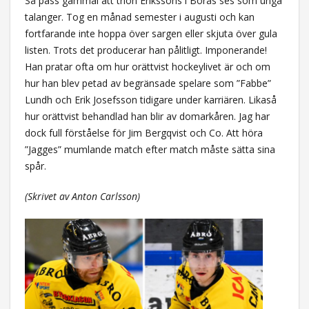
Så pass gammal att trion Erikssons i Borås ses som unga
talanger. Tog en månad semester i augusti och kan
fortfarande inte hoppa över sargen eller skjuta över gula
listen. Trots det producerar han pålitligt. Imponerande!
Han pratar ofta om hur orättvist hockeylivet är och om
hur han blev petad av begränsade spelare som ”Fabbe”
Lundh och Erik Josefsson tidigare under karriären. Likaså
hur orättvist behandlad han blir av domarkåren. Jag har
dock full förståelse för Jim Bergqvist och Co. Att höra
”Jagges” mumlande match efter match måste sätta sina
spår.
(Skrivet av Anton Carlsson)