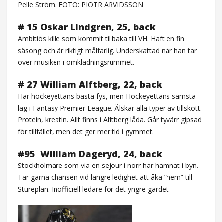
Pelle Ström. FOTO: PIOTR ARVIDSSON
# 15 Oskar Lindgren, 25, back
Ambitiös kille som kommit tillbaka till VH. Haft en fin
säsong och är riktigt målfarlig. Underskattad när han tar
över musiken i omklädningsrummet.
# 27 William Alftberg, 22, back
Har hockeyettans bästa fys, men Hockeyettans sämsta
lag i Fantasy Premier League. Älskar alla typer av tillskott.
Protein, kreatin. Allt finns i Alftberg låda. Går tyvärr gipsad
för tillfället, men det ger mer tid i gymmet.
#95 William Dageryd, 24, back
Stockholmare som via en sejour i norr har hamnat i byn.
Tar gärna chansen vid längre ledighet att åka ”hem” till
Stureplan. Inofficiell ledare för det yngre gardet.