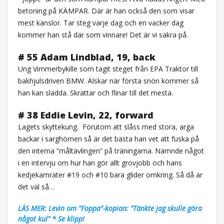
betoning på KÄMPAR. Där är han också den som visar
mest känslor. Tar steg varje dag och en vacker dag
kommer han stå där som vinnare! Det är vi säkra på.
# 55 Adam Lindblad, 19, back
Ung Vimmerbykille som tagit steget från EPA Traktor till
bakhjulsdriven BMW. Älskar när första snön kommer så
han kan sladda. Skrattar och flinar till det mesta.
# 38 Eddie Levin, 22, forward
Lagets skyttekung.
Förutom att slåss med stora, arga
backar i sarghörnen så är det bästa han vet att fuska på
den interna ”måltävlingen” på träningarna. Nämnde något
i en intervju om hur han gör allt grovjobb och hans
kedjekamrater #19 och #10 bara glider omkring. Så då är
det väl så…
LÄS MER: Levin om ”Foppa”-kopian: ”Tänkte jag skulle göra
något kul” * Se klipp!