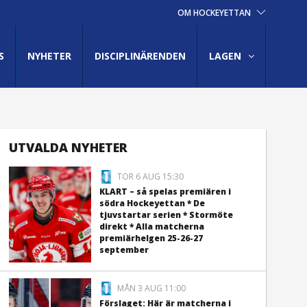
OM HOCKEYETTAN
S
NYHETER
DISCIPLINÄRENDEN
LAGEN
UTVALDA NYHETER
TOR 6 AUG 15:30
KLART – så spelas premiären i
södra Hockeyettan * De
tjuvstartar serien * Stormöte
direkt * Alla matcherna
premiärhelgen 25-26-27
september
MÅN 3 AUG 11:00
Förslaget: Här är matcherna i