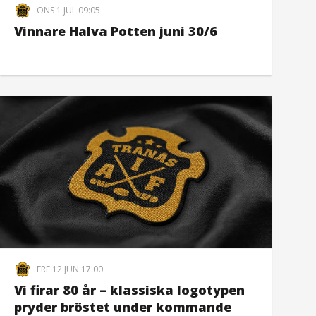
ONS 1 JUL 09:05
Vinnare Halva Potten juni 30/6
FRE 12 JUN 17:00
Vi firar 80 år – klassiska logotypen
pryder bröstet under kommande