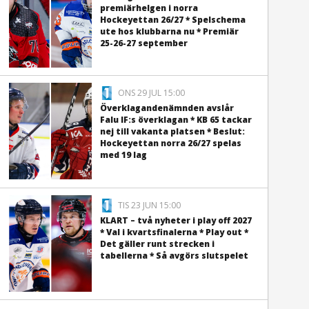
premiärhelgen i norra
Hockeyettan 26/27 * Spelschema
ute hos klubbarna nu * Premiär
25-26-27 september
ONS 29 JUL 15:00
Överklagandenämnden avslår
Falu IF:s överklagan * KB 65 tackar
nej till vakanta platsen * Beslut:
Hockeyettan norra 26/27 spelas
med 19 lag
TIS 23 JUN 15:00
KLART – två nyheter i play off 2027
* Val i kvartsfinalerna * Play out *
Det gäller runt strecken i
tabellerna * Så avgörs slutspelet