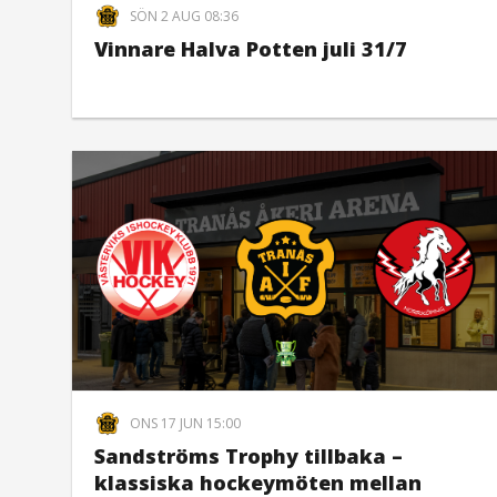
SÖN 2 AUG 08:36
Vinnare Halva Potten juli 31/7
ONS 17 JUN 15:00
Sandströms Trophy tillbaka –
klassiska hockeymöten mellan