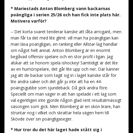
* Mariestads Anton Blomberg vann backarnas
poängliga i serien 25/26 och han fick inte plats här.
Motivera varför?
– Det korta svaret tenderar kanske att låta arrogant, men
man får ta det med lite glimt: vill man ha poängligan kan
man läsa poängligan, en ranking eller Allstar-lag handlar
om något helt annat. Anton Blomberg är en enormt
begåvad offensiv spelare och en stor profil i ligan. Jag
älskar att se honom spela ishockey! Samtidigt är det lite
av en humörspelare, det går lite upp och ner. Där känner
jag att de backar som tagit sig in i laget kanske står för
lite andra saker och det går ju inte att ha en 44-
poängsgubbe som sjundeback. Då gick andra före.
Speciellt om man väger in att han spelade i ett lag som
väl egentligen inte gjorde någon glad rent resultatmässigt
säsongen som gick. Men Blomberg är en skön lirare, han
struntar nog i vilket och skrattar hela vägen hem till
Skövde över sin poängligaseger.
* Hur tror du det här laget hade stått sig i