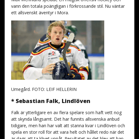
vann den totala poängligan i förkrossande stil. Nu väntar
ett allsvenskt äventyr i Mora.
Umegård. FOTO: LEIF HELLERIN
* Sebastian Falk, Lindlöven
Falk är ytterligare en av flera spelare som haft vett nog
att skynda långsamt. Det har funnits allsvenska anbud
tidigare, men han har valt att stanna kvar i Lindlöven och
spela en stor roll för att vara helt och hållet redo när det
är dags att ta klivet uppåt. Resultatet av det blev att han