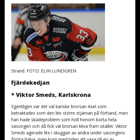
Strand. FOTO: ELIN LUNDGREN
Fjärdekedjan
* Viktor Smeds, Karlskrona
Egentligen var det väl kanske brorsan Axel som
betraktades som den lite större stjärnan på förhand, men
han hade skadeproblem som höll honom borta hela
säsongen och då fick väl brorsan kliva fram istället. Viktor
Smeds agerade lite i skuggan av andra under säsongens
första halva, men kom med tiden att växa till en av