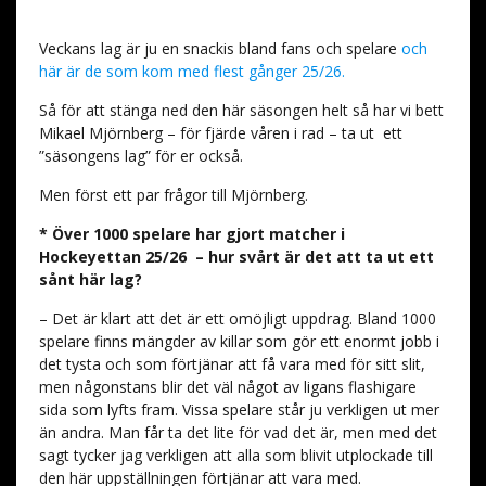
Veckans lag är ju en snackis bland fans och spelare
och
här är de som kom med flest gånger 25/26.
Så för att stänga ned den här säsongen helt så har vi bett
Mikael Mjörnberg – för fjärde våren i rad – ta ut
ett
”säsongens lag” för er också.
Men först ett par frågor till Mjörnberg.
* Över 1000 spelare har gjort matcher i
Hockeyettan 25/26 – hur svårt är det att ta ut ett
sånt här lag?
– Det är klart att det är ett omöjligt uppdrag. Bland 1000
spelare finns mängder av killar som gör ett enormt jobb i
det tysta och som förtjänar att få vara med för sitt slit,
men någonstans blir det väl något av ligans flashigare
sida som lyfts fram. Vissa spelare står ju verkligen ut mer
än andra. Man får ta det lite för vad det är, men med det
sagt tycker jag verkligen att alla som blivit utplockade till
den här uppställningen förtjänar att vara med.