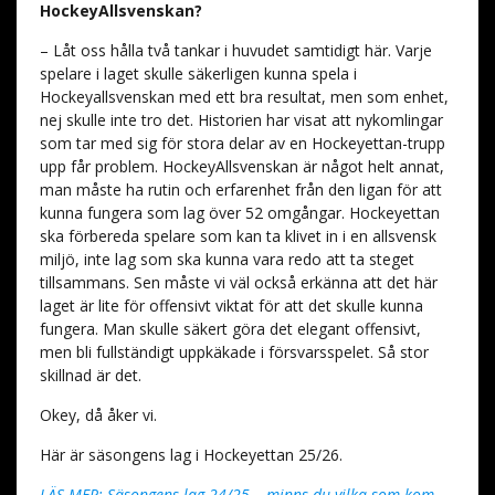
HockeyAllsvenskan?
– Låt oss hålla två tankar i huvudet samtidigt här. Varje
spelare i laget skulle säkerligen kunna spela i
Hockeyallsvenskan med ett bra resultat, men som enhet,
nej skulle inte tro det. Historien har visat att nykomlingar
som tar med sig för stora delar av en Hockeyettan-trupp
upp får problem. HockeyAllsvenskan är något helt annat,
man måste ha rutin och erfarenhet från den ligan för att
kunna fungera som lag över 52 omgångar. Hockeyettan
ska förbereda spelare som kan ta klivet in i en allsvensk
miljö, inte lag som ska kunna vara redo att ta steget
tillsammans. Sen måste vi väl också erkänna att det här
laget är lite för offensivt viktat för att det skulle kunna
fungera. Man skulle säkert göra det elegant offensivt,
men bli fullständigt uppkäkade i försvarsspelet. Så stor
skillnad är det.
Okey, då åker vi.
Här är säsongens lag i Hockeyettan 25/26.
LÄS MER: Säsongens lag 24/25 – minns du vilka som kom