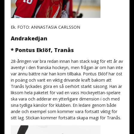
Ek. FOTO: ANNASTASIA CARLSSON
Andrakedjan
* Pontus Eklöf, Tranås
28-åringen var bra redan innan han stack iväg för ett år av
äventyr i den franska hockeyn, men frågan är om han inte
var ännu bättre när han kom tillbaka. Pontus Eklöf har öst
in poäng och varit en viktig drivande kraft bakom att
Tranås lyckades göra en så oerhört starkt säsong. Han är
liksom hela paketet för vad en vass Hockeyettan-spelare
ska vara och adderar en ytterligare dimension i och med
sina tydliga känslor för klubben. En ledare genom både
ande och exempel som kommer vara fortsatt viktig för
sitt lag. Stickan kommer fortsätta skapa magi för Tranås.