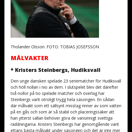
Tholander Olsson. FOTO: TOBIAS JOSEFSSON
MÅLVAKTER
* Kristers Steinbergs, Hudiksvall
Den unge dansken spelade 23 seriematcher för Hudiksvall
och höll nollan i nio av dem. I slutspelet blev det därefter
två nollor på tio spelade matcher och överlag har
Steinbergs varit otroligt trygg hela säsongen. En sådan
där målvakt som ett sällsynt misstag rinner av som vatten
på en gås och som är så stabil och placeringssäker att
han ytterst sällan behöver göra de vansinnigt svettiga
räddningarna. Kristers Steinbergs har genomgående varit
ettans bästa målvakt under säsongen och det är inte mer