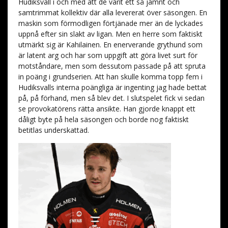
Hudiksvall i och med att de varit ett så jämnt och
samtrimmat kollektiv där alla levererat över säsongen. En
maskin som förmodligen förtjänade mer än de lyckades
uppnå efter sin slakt av ligan. Men en herre som faktiskt
utmärkt sig är Kahilainen. En enerverande grythund som
är latent arg och har som uppgift att göra livet surt för
motståndare, men som dessutom passade på att spruta
in poäng i grundserien. Att han skulle komma topp fem i
Hudiksvalls interna poängliga är ingenting jag hade bettat
på, på förhand, men så blev det. I slutspelet fick vi sedan
se provokatörens rätta ansikte. Han gjorde knappt ett
dåligt byte på hela säsongen och borde nog faktiskt
betitlas underskattad.