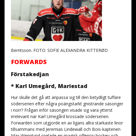
Berntsson. FOTO: SOFIE ALEXANDRA KITTERØD
FORWARDS
Förstakedjan
* Karl Umegård, Mariestad
Hur skulle det gå att anpassa sig till den betydligt tuffare
söderserien efter några poängstarkt gnistrande säsonger
i norr? Frågan inför säsongen visade sig vara ytterst
irrelevant när Karl Umegård krossade söderserien.
Forwarden som utgjorde en av ligans allra starkaste linor
tillsammans med Jeremias Lindewall och Bois-kaptenen
Max Wennlund spelade en magisk offensiv hockey och