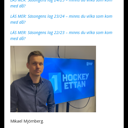
med då?
LÄS MER: Säsongens lag 23/24 – minns du vilka som kom
med då?
LÄS MER: Säsongens lag 22/23 – minns du vilka som kom
med då?
Mikael Mjörnberg.