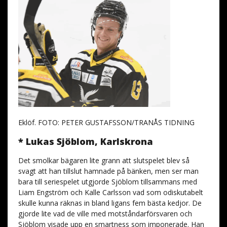
Eklöf. FOTO: PETER GUSTAFSSON/TRANÅS TIDNING
* Lukas Sjöblom, Karlskrona
Det smolkar bägaren lite grann att slutspelet blev så
svagt att han tillslut hamnade på bänken, men ser man
bara till seriespelet utgjorde Sjöblom tillsammans med
Liam Engström och Kalle Carlsson vad som odiskutabelt
skulle kunna räknas in bland ligans fem bästa kedjor. De
gjorde lite vad de ville med motståndarförsvaren och
Sjöblom visade upp en smartness som imponerade. Han