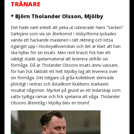
TRÄNARE
* Björn Tholander Olsson, Mjölby
Det hade varit enkelt att peka ut rutinerade Hans ”Säcken”
Särkijärvi som via sin återkomst i Visby/Roma lyckades
vända ett hackande maskineri i rätt riktning och lotsa
ögänget upp i Hockeyallsvenskan och det är klart att han
ska hyllas för sin insats. Men rent krasst fick han ett
väldigt starkt spelarmaterial att leverera utifrån sin
förmåga. Då är Tholander Olssons insats ännu vassare,
för han fick faktiskt ett helt Mjölby-lag att leverera över
sin förmåga. Det tidigare så gråa kollektivet skimrade
plötsligt i vintras och åstadkom klubbens starkaste
resultat någonsin. Mycket på grund av ett ledarskap som
satte tydliga ramar och fick spelarna att våga. Tholander
Olssons återintåg i Mjölby blev en triumf.