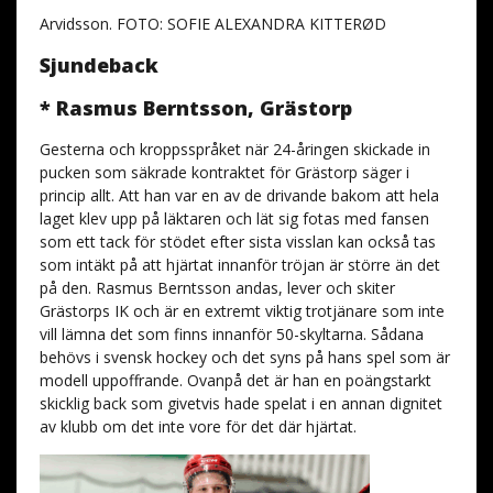
Arvidsson. FOTO: SOFIE ALEXANDRA KITTERØD
Sjundeback
* Rasmus Berntsson, Grästorp
Gesterna och kroppsspråket när 24-åringen skickade in
pucken som säkrade kontraktet för Grästorp säger i
princip allt. Att han var en av de drivande bakom att hela
laget klev upp på läktaren och lät sig fotas med fansen
som ett tack för stödet efter sista visslan kan också tas
som intäkt på att hjärtat innanför tröjan är större än det
på den. Rasmus Berntsson andas, lever och skiter
Grästorps IK och är en extremt viktig trotjänare som inte
vill lämna det som finns innanför 50-skyltarna. Sådana
behövs i svensk hockey och det syns på hans spel som är
modell uppoffrande. Ovanpå det är han en poängstarkt
skicklig back som givetvis hade spelat i en annan dignitet
av klubb om det inte vore för det där hjärtat.