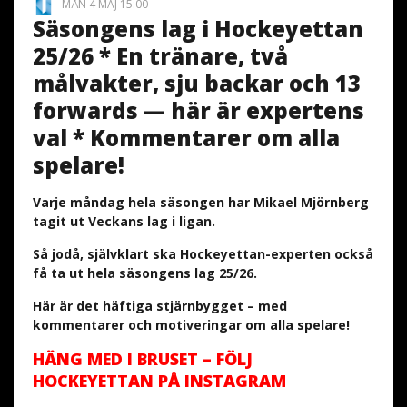
MÅN 4 MAJ 15:00
Säsongens lag i Hockeyettan
25/26 * En tränare, två
målvakter, sju backar och 13
forwards — här är expertens
val * Kommentarer om alla
spelare!
Varje måndag hela säsongen har Mikael Mjörnberg
tagit ut Veckans lag i ligan.
Så jodå, självklart ska Hockeyettan-experten också
få ta ut hela säsongens lag 25/26.
Här är det häftiga stjärnbygget – med
kommentarer och motiveringar om alla spelare!
HÄNG MED I BRUSET – FÖLJ
HOCKEYETTAN PÅ INSTAGRAM