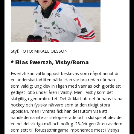
Styf. FOTO: MIKAEL OLSSON
* Elias Ewertzh, Visby/Roma
Ewertzh kan väl knappast beskrivas som något annat än
en underskattad liten pärla. Han var bra redan när han
som väldigt ung klev in i ligan med Vännäs och gjorde ett
gediget jobb under åren i Väsby. Men i Visby kom det
slutgiltiga genombrottet. Det är klart att det är hans fräna
hockey och fysiska närvaro som är den riktigt stora
uppsidan, men i vintras fick han dessutom visa att
handlederna inte är stelopererade och i slutspelet blev det
en hel del viktiga mål och poäng. 23-åringen är en av dem
som sett till förutsättningarna imponerade mest i Visbys