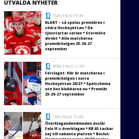
UTVALDA NYHETER
TOR 6 AUG 15:30
KLART – så spelas premiären i
södra Hockeyettan * De
tjuvstartar serien * Stormöte
direkt * Alla matcherna
premiärhelgen 25-26-27
september
MÅN 3 AUG 11:00
Förslaget: Här är matcherna i
premiärhelgen i norra
Hockeyettan 26/27 * Spelschema
ute hos klubbarna nu * Premiär
25-26-27 september
ONS 29 JUL 15:00
Överklagandenämnden avslår
Falu IF:s överklagan * KB 65 tackar
nej till vakanta platsen * Beslut: