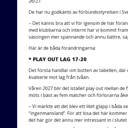
26/27.
De har nu godkänts av förbundsstyrelsen i S
– Det känns bra att vi för igenom de här förän
med klubbarna och internt har vi kommit fram 
säsongen mer spännande och ännu bättre, säg
Här är de båda förändringarna:
* PLAY OUT LAG 17-20
Det första handlar om botten av tabellen, där de
kvalserie mot lag från tvåan.
Våren 2027 blir det istället play out mellan de
möts i bäst av fem matcher och förlorarna åker
– Vi märkte att det blev ett litet glapp i båda 
“ingenmansland”. För att lösa det här kommer vi 
det här gör det ännu mer intressant in i slute