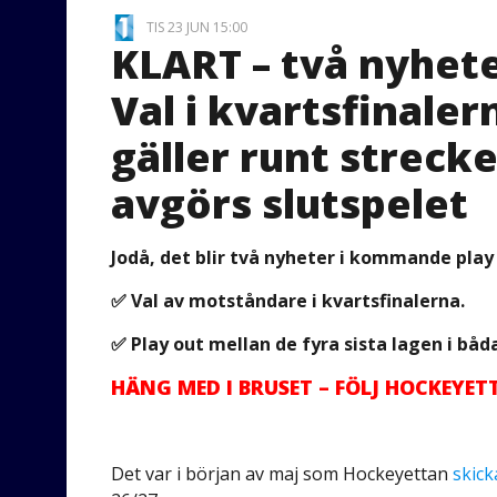
TIS 23 JUN 15:00
KLART – två nyheter
Val i kvartsfinaler
gäller runt strecke
avgörs slutspelet
Jodå, det blir två nyheter i kommande play 
✅ Val av motståndare i kvartsfinalerna.
✅ Play out mellan de fyra sista lagen i båd
HÄNG MED I BRUSET – FÖLJ HOCKEYE
Det var i början av maj som Hockeyettan
skicka