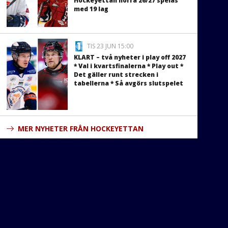
Hockeyettan norra 26/27 spelas
med 19 lag
TIS 23 JUN 15:00
KLART – två nyheter i play off 2027
* Val i kvartsfinalerna * Play out *
Det gäller runt strecken i
tabellerna * Så avgörs slutspelet
MER NYHETER FRÅN HOCKEYETTAN