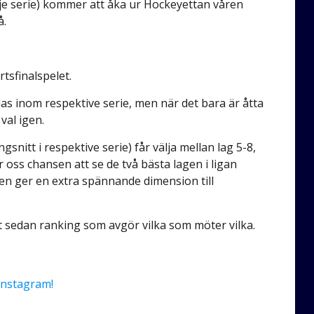
arje serie) kommer att åka ur Hockeyettan våren
å.
rtsfinalspelet.
as inom respektive serie, men när det bara är åtta
 val igen.
nitt i respektive serie) får välja mellan lag 5-8,
 oss chansen att se de två bästa lagen i ligan
en ger en extra spännande dimension till
 det sedan ranking som avgör vilka som möter vilka.
Instagram!