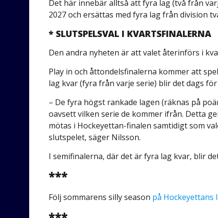
Det här innebär alltså att fyra lag (två från v
2027 och ersättas med fyra lag från division tv
* SLUTSPELSVAL I KVARTSFINALERNA
Den andra nyheten är att valet återinförs i kva
Play in och åttondelsfinalerna kommer att spel
lag kvar (fyra från varje serie) blir det dags för
– De fyra högst rankade lagen (räknas på poängs
oavsett vilken serie de kommer ifrån. Detta ger
mötas i Hockeyettan-finalen samtidigt som val
slutspelet, säger Nilsson.
I semifinalerna, där det är fyra lag kvar, blir
***
Följ sommarens silly season
på Hockeyettans 
***