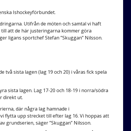
venska Ishockeyförbundet.
dringarna. Utifrån de möten och samtal vi haft
till att de här justeringarna kommer göra
er ligans sportchef Stefan ”Skuggan” Nilsson.
 två sista lagen (lag 19 och 20) i våras fick spela
 fyra sista lagen. Lag 17-20 och 18-19 i norra/södra
 direkt ut.
serierna, där några lag hamnade i
flytta upp strecket till efter lag 16. Vi hoppas att
t av grundserien, säger ”Skuggan” Nilsson.