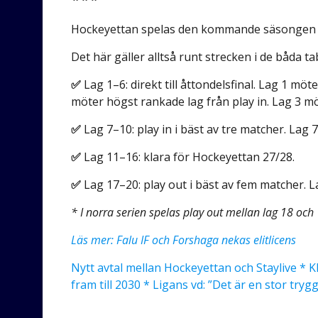
Hockeyettan spelas den kommande säsongen med
Det här gäller alltså runt strecken i de båda ta
✅
Lag 1–6: direkt till åttondelsfinal. Lag 1 möt
möter högst rankade lag från play in. Lag 3 mö
✅
Lag 7–10: play in i bäst av tre matcher. Lag 
✅
Lag 11–16: klara för Hockeyettan 27/28.
✅
Lag 17–20: play out i bäst av fem matcher. L
* I norra serien spelas play out mellan lag 18 och
Läs mer: Falu IF och Forshaga nekas elitlicens
Nytt avtal mellan Hockeyettan och Staylive * K
fram till 2030 * Ligans vd: ”Det är en stor tryg