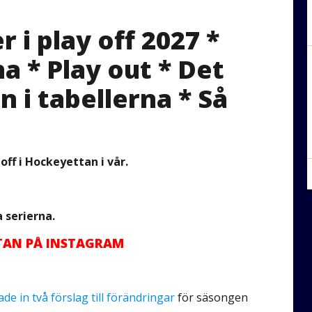
 i play off 2027 *
na * Play out * Det
n i tabellerna * Så
off i Hockeyettan i vår.
a serierna.
TTAN PÅ INSTAGRAM
de in två förslag till förändringar
för säsongen