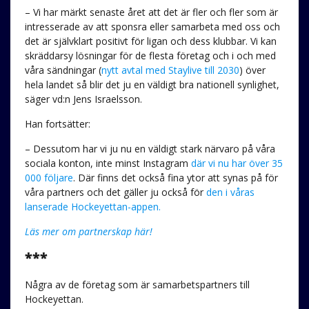
– Vi har märkt senaste året att det är fler och fler som är
intresserade av att sponsra eller samarbeta med oss och
det är självklart positivt för ligan och dess klubbar. Vi kan
skräddarsy lösningar för de flesta företag och i och med
våra sändningar (
nytt avtal med Staylive till 2030
) över
hela landet så blir det ju en väldigt bra nationell synlighet,
säger vd:n Jens Israelsson.
Han fortsätter:
– Dessutom har vi ju nu en väldigt stark närvaro på våra
sociala konton, inte minst Instagram
där vi nu har över 35
000 följare
. Där finns det också fina ytor att synas på för
våra partners och det gäller ju också för
den i våras
lanserade Hockeyettan-appen.
Läs mer om partnerskap här!
***
Några av de företag som är samarbetspartners till
Hockeyettan.