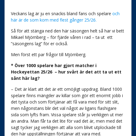
Veckans lag är ju en snackis bland fans och spelare
och
här är de som kom med flest gånger 25/26.
Så för att stänga ned den här säsongen helt så har vi bett
Mikael Mjörnberg – för fjärde våren i rad – ta ut
ett
”säsongens lag” för er också.
Men först ett par frågor till Mjörnberg.
* Över 1000 spelare har gjort matcher i
Hockeyettan 25/26 – hur svårt är det att ta ut ett
sånt här lag?
– Det är klart att det är ett omöjligt uppdrag. Bland 1000
spelare finns mängder av killar som gör ett enormt jobb i
det tysta och som förtjänar att få vara med för sitt slit,
men någonstans blir det väl något av ligans flashigare
sida som lyfts fram. Vissa spelare står ju verkligen ut mer
än andra. Man får ta det lite för vad det är, men med det
sagt tycker jag verkligen att alla som blivit utplockade till
den här uppställningen förtjänar att vara med.