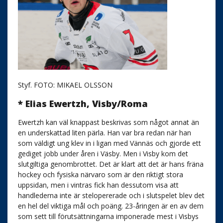
Styf. FOTO: MIKAEL OLSSON
* Elias Ewertzh, Visby/Roma
Ewertzh kan väl knappast beskrivas som något annat än
en underskattad liten pärla. Han var bra redan när han
som väldigt ung klev in i ligan med Vännäs och gjorde ett
gediget jobb under åren i Väsby. Men i Visby kom det
slutgiltiga genombrottet. Det är klart att det är hans fräna
hockey och fysiska närvaro som är den riktigt stora
uppsidan, men i vintras fick han dessutom visa att
handlederna inte är stelopererade och i slutspelet blev det
en hel del viktiga mål och poäng. 23-åringen är en av dem
som sett till förutsättningarna imponerade mest i Visbys