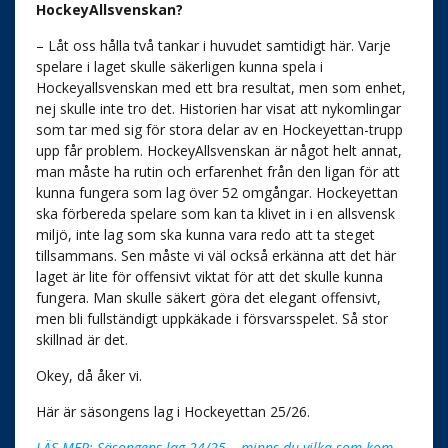
HockeyAllsvenskan?
– Låt oss hålla två tankar i huvudet samtidigt här. Varje
spelare i laget skulle säkerligen kunna spela i
Hockeyallsvenskan med ett bra resultat, men som enhet,
nej skulle inte tro det. Historien har visat att nykomlingar
som tar med sig för stora delar av en Hockeyettan-trupp
upp får problem. HockeyAllsvenskan är något helt annat,
man måste ha rutin och erfarenhet från den ligan för att
kunna fungera som lag över 52 omgångar. Hockeyettan
ska förbereda spelare som kan ta klivet in i en allsvensk
miljö, inte lag som ska kunna vara redo att ta steget
tillsammans. Sen måste vi väl också erkänna att det här
laget är lite för offensivt viktat för att det skulle kunna
fungera. Man skulle säkert göra det elegant offensivt,
men bli fullständigt uppkäkade i försvarsspelet. Så stor
skillnad är det.
Okey, då åker vi.
Här är säsongens lag i Hockeyettan 25/26.
LÄS MER: Säsongens lag 24/25 – minns du vilka som kom