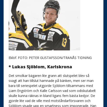
Eklöf. FOTO: PETER GUSTAFSSON/TRANÅS TIDNING
* Lukas Sjöblom, Karlskrona
Det smolkar bägaren lite grann att slutspelet blev så
svagt att han tillslut hamnade på bänken, men ser man
bara till seriespelet utgjorde Sjöblom tillsammans med
Liam Engström och Kalle Carlsson vad som odiskutabelt
skulle kunna räknas in bland ligans fem bästa kedjor. De
gjorde lite vad de ville med motståndarförsvaren och
Sjöblom visade upp en smartness som imponerade. Han