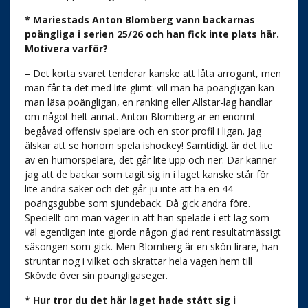
* Mariestads Anton Blomberg vann backarnas
poängliga i serien 25/26 och han fick inte plats här.
Motivera varför?
– Det korta svaret tenderar kanske att låta arrogant, men
man får ta det med lite glimt: vill man ha poängligan kan
man läsa poängligan, en ranking eller Allstar-lag handlar
om något helt annat. Anton Blomberg är en enormt
begåvad offensiv spelare och en stor profil i ligan. Jag
älskar att se honom spela ishockey! Samtidigt är det lite
av en humörspelare, det går lite upp och ner. Där känner
jag att de backar som tagit sig in i laget kanske står för
lite andra saker och det går ju inte att ha en 44-
poängsgubbe som sjundeback. Då gick andra före.
Speciellt om man väger in att han spelade i ett lag som
väl egentligen inte gjorde någon glad rent resultatmässigt
säsongen som gick. Men Blomberg är en skön lirare, han
struntar nog i vilket och skrattar hela vägen hem till
Skövde över sin poängligaseger.
* Hur tror du det här laget hade stått sig i