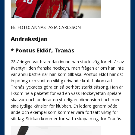
Ek. FOTO: ANNASTASIA CARLSSON
Andrakedjan
* Pontus Eklöf, Tranås
28-åringen var bra redan innan han stack iväg för ett år av
äventyr i den franska hockeyn, men frågan är om han inte
var ännu bättre när han kom tillbaka. Pontus Eklöf har öst
in poäng och varit en viktig drivande kraft bakom att
Tranås lyckades göra en så oerhört starkt säsong. Han är
liksom hela paketet för vad en vass Hockeyettan-spelare
ska vara och adderar en ytterligare dimension i och med
sina tydliga känslor för klubben. En ledare genom både
ande och exempel som kommer vara fortsatt viktig för
sitt lag. Stickan kommer fortsätta skapa magi för Tranås.