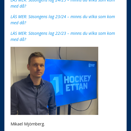
med då?
LÄS MER: Säsongens lag 23/24 – minns du vilka som kom
med då?
LÄS MER: Säsongens lag 22/23 – minns du vilka som kom
med då?
Mikael Mjörnberg.