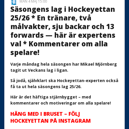
MÅN 4 MAJ 15:00
Säsongens lag i Hockeyettan
25/26 * En tränare, två
målvakter, sju backar och 13
forwards — här är expertens
val * Kommentarer om alla
spelare!
Varje måndag hela säsongen har Mikael Mjörnberg
tagit ut Veckans lag i ligan.
Så jodå, självklart ska Hockeyettan-experten också
få ta ut hela säsongens lag 25/26.
Här är det häftiga stjärnbygget – med
kommentarer och motiveringar om alla spelare!
HÄNG MED I BRUSET – FÖLJ
HOCKEYETTAN PÅ INSTAGRAM