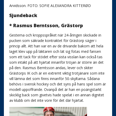
Arvidsson. FOTO: SOFIE ALEXANDRA KITTERØD
Sjundeback
* Rasmus Berntsson, Grästorp
Gesterna och kroppsspråket när 24-åringen skickade in
pucken som säkrade kontraktet för Grästorp säger i
princip allt. Att han var en av de drivande bakom att hela
laget klev upp på läktaren och lät sig fotas med fansen
som ett tack för stödet efter sista visslan kan också tas
som intäkt på att hjärtat innanför tröjan är större än det
på den. Rasmus Berntsson andas, lever och skiter
Grästorps IK och är en extremt viktig trotjänare som inte
vill lämna det som finns innanför 50-skyltarna. Sådana
behövs i svensk hockey och det syns på hans spel som är
modell uppoffrande. Ovanpå det är han en poängstarkt
skicklig back som givetvis hade spelat i en annan dignitet
av klubb om det inte vore för det där hjärtat.