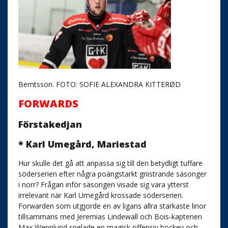
Berntsson. FOTO: SOFIE ALEXANDRA KITTERØD
FORWARDS
Förstakedjan
* Karl Umegård, Mariestad
Hur skulle det gå att anpassa sig till den betydligt tuffare
söderserien efter några poängstarkt gnistrande säsonger
i norr? Frågan inför säsongen visade sig vara ytterst
irrelevant när Karl Umegård krossade söderserien.
Forwarden som utgjorde en av ligans allra starkaste linor
tillsammans med Jeremias Lindewall och Bois-kaptenen
Max Wennlund spelade en magisk offensiv hockey och