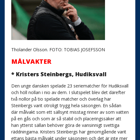
Tholander Olsson. FOTO: TOBIAS JOSEFSSON
MÅLVAKTER
* Kristers Steinbergs, Hudiksvall
Den unge dansken spelade 23 seriematcher för Hudiksvall
och höll nollan i nio av dem. I slutspelet blev det därefter
två nollor på tio spelade matcher och överlag har
Steinbergs varit otroligt trygg hela säsongen. En sådan
där målvakt som ett sällsynt misstag rinner av som vatten
på en gås och som är så stabil och placeringssäker att
han ytterst sällan behöver göra de vansinnigt svettiga
räddningarna. Kristers Steinbergs har genomgående varit
ettans bästa målvakt under säsongen och det är inte mer