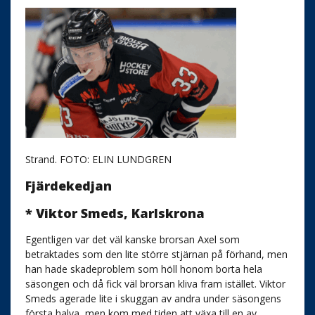
Strand. FOTO: ELIN LUNDGREN
Fjärdekedjan
* Viktor Smeds, Karlskrona
Egentligen var det väl kanske brorsan Axel som
betraktades som den lite större stjärnan på förhand, men
han hade skadeproblem som höll honom borta hela
säsongen och då fick väl brorsan kliva fram istället. Viktor
Smeds agerade lite i skuggan av andra under säsongens
första halva, men kom med tiden att växa till en av