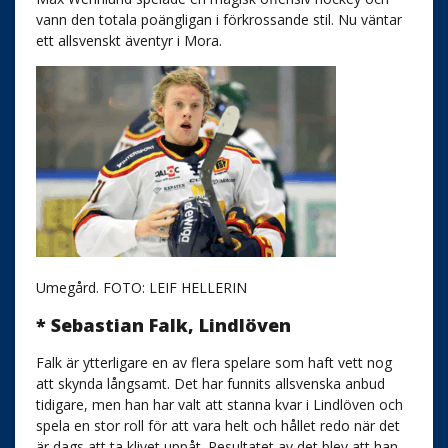
vann den totala poängligan i förkrossande stil. Nu väntar
ett allsvenskt äventyr i Mora.
Umegård. FOTO: LEIF HELLERIN
* Sebastian Falk, Lindlöven
Falk är ytterligare en av flera spelare som haft vett nog
att skynda långsamt. Det har funnits allsvenska anbud
tidigare, men han har valt att stanna kvar i Lindlöven och
spela en stor roll för att vara helt och hållet redo när det
är dags att ta klivet uppåt. Resultatet av det blev att han