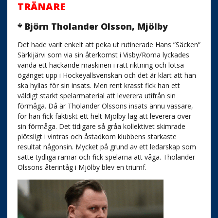
TRÄNARE
* Björn Tholander Olsson, Mjölby
Det hade varit enkelt att peka ut rutinerade Hans ”Säcken”
Särkijärvi som via sin återkomst i Visby/Roma lyckades
vända ett hackande maskineri i rätt riktning och lotsa
ögänget upp i Hockeyallsvenskan och det är klart att han
ska hyllas för sin insats. Men rent krasst fick han ett
väldigt starkt spelarmaterial att leverera utifrån sin
förmåga. Då är Tholander Olssons insats ännu vassare,
för han fick faktiskt ett helt Mjölby-lag att leverera över
sin förmåga. Det tidigare så gråa kollektivet skimrade
plötsligt i vintras och åstadkom klubbens starkaste
resultat någonsin. Mycket på grund av ett ledarskap som
satte tydliga ramar och fick spelarna att våga. Tholander
Olssons återintåg i Mjölby blev en triumf.