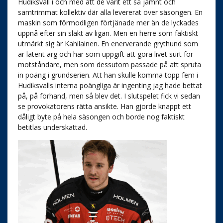
Hudiksvall i och med att de varit ett så jämnt och
samtrimmat kollektiv där alla levererat över säsongen. En
maskin som förmodligen förtjänade mer än de lyckades
uppnå efter sin slakt av ligan. Men en herre som faktiskt
utmärkt sig är Kahilainen. En enerverande grythund som
är latent arg och har som uppgift att göra livet surt för
motståndare, men som dessutom passade på att spruta
in poäng i grundserien. Att han skulle komma topp fem i
Hudiksvalls interna poängliga är ingenting jag hade bettat
på, på förhand, men så blev det. I slutspelet fick vi sedan
se provokatörens rätta ansikte. Han gjorde knappt ett
dåligt byte på hela säsongen och borde nog faktiskt
betitlas underskattad.