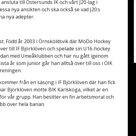
nsluta till Östersunds IK och vårt J20-lag i
dessa nya ansikten och ska också se vad J20:s
na nya adepter.
ist. Född år 2003 i Örnsköldsvik där MoDo Hockey
er till IF Björklöven och spelade sin U16-hockey
 sedan med Umeåklubben och har nu gått igenom
sta år som junior går han alltså över till oss i ÖIK
öreningen.
kommer från en säsong i IF Björklöven där han fick
när Björklöven mötte BIK Karlskoga, vilket är en
ör vår grupp. Han besitter en fin arbetsmoral och
obb över hela banan.