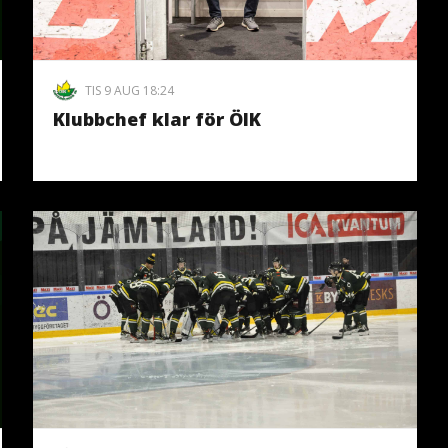
TIS 9 AUG 18:24
Klubbchef klar för ÖIK