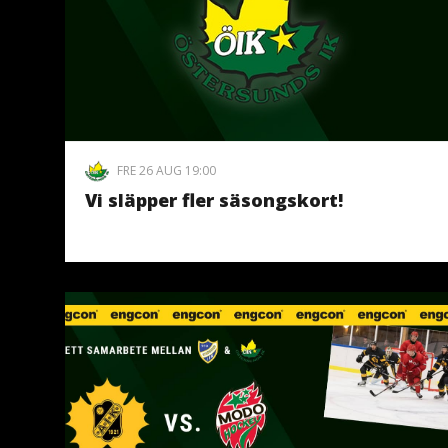
FRE 26 AUG 19:00
Vi släpper fler säsongskort!