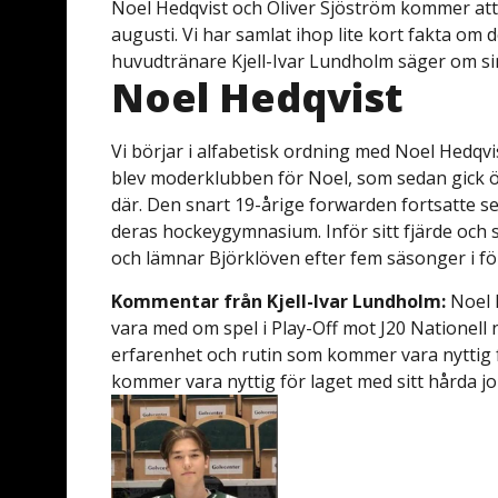
Noel Hedqvist och Oliver Sjöström kommer att a
augusti. Vi har samlat ihop lite kort fakta om 
huvudtränare Kjell-Ivar Lundholm säger om si
Noel Hedqvist
Vi börjar i alfabetisk ordning med Noel Hedqv
blev moderklubben för Noel, som sedan gick öv
där. Den snart 19-årige forwarden fortsatte
deras hockeygymnasium. Inför sitt fjärde och si
och lämnar Björklöven efter fem säsonger i f
Kommentar från Kjell-Ivar Lundholm:
Noel 
vara med om spel i Play-Off mot J20 Nationell 
erfarenhet och rutin som kommer vara nyttig f
kommer vara nyttig för laget med sitt hårda j