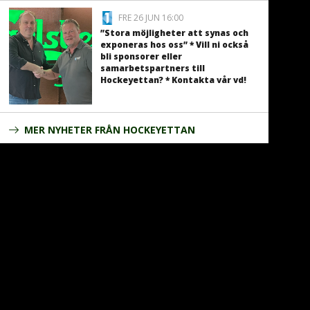
FRE 26 JUN 16:00
”Stora möjligheter att synas och
exponeras hos oss” * Vill ni också
bli sponsorer eller
samarbetspartners till
Hockeyettan? * Kontakta vår vd!
MER NYHETER FRÅN HOCKEYETTAN