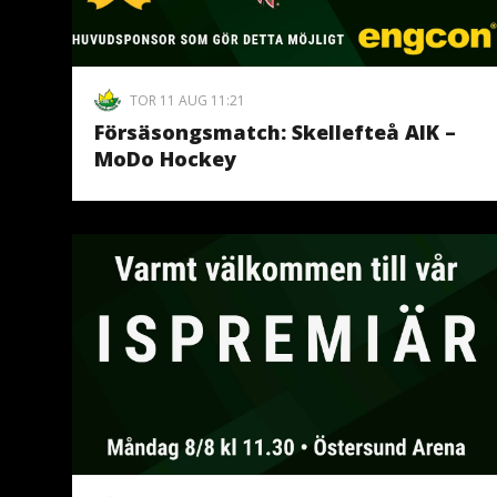
TOR 11 AUG 11:21
Försäsongsmatch: Skellefteå AIK –
MoDo Hockey