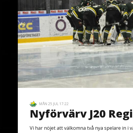
MÅN 25 JUL 17:22
Nyförvärv J20 Reg
Vi har nöjet att välkomna två nya spelare in i