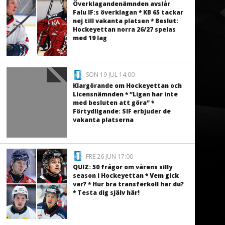
Överklagandenämnden avslår
Falu IF:s överklagan * KB 65 tackar
nej till vakanta platsen * Beslut:
Hockeyettan norra 26/27 spelas
med 19 lag
SÖN 19 JUL 14:00
Klargörande om Hockeyettan och
Licensnämnden * ”Ligan har inte
med besluten att göra” *
Förtydligande: SIF erbjuder de
vakanta platserna
FRE 26 JUN 17:00
QUIZ: 50 frågor om vårens silly
season i Hockeyettan * Vem gick
var? * Hur bra transferkoll har du?
* Testa dig själv här!