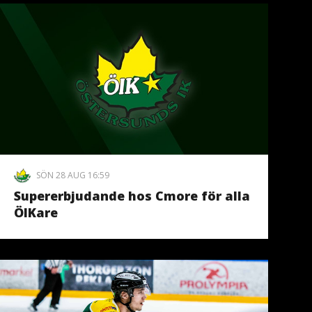
SÖN 28 AUG 16:59
Supererbjudande hos Cmore för alla
ÖIKare