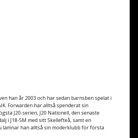
även han år 2003 och har sedan barnsben spelat i
IK. Forwarden har alltså spenderat sin
gsta J20-serien, J20 Nationell, den senaste
lj i J18-SM med sitt Skellefteå, samt en
 lämnar han alltså sin moderklubb för första