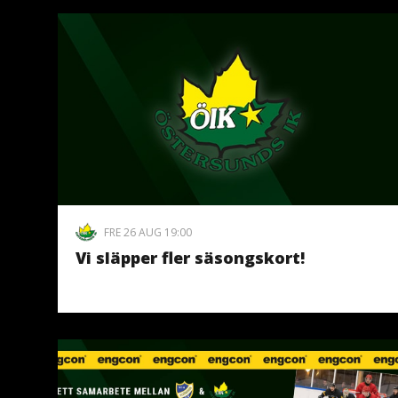
FRE 26 AUG 19:00
Vi släpper fler säsongskort!