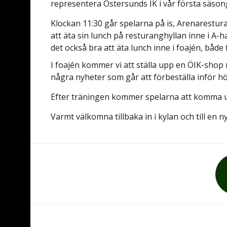
representera Östersunds IK i vår första säson
Klockan 11:30 går spelarna på is, Arenarestur
att äta sin lunch på resturanghyllan inne i A-h
det också bra att äta lunch inne i foajén, både
I foajén kommer vi att ställa upp en ÖIK-shop
några nyheter som går att förbeställa inför h
Efter träningen kommer spelarna att komma up
Varmt välkomna tillbaka in i kylan och till en