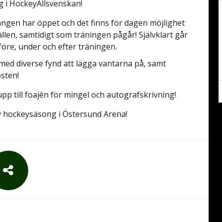
g i HockeyAllsvenskan!
angen har öppet och det finns för dagen möjlighet
allen, samtidigt som träningen pågår! Självklart går
 före, under och efter träningen.
 med diverse fynd att lägga vantarna på, samt
östen!
p till foajén för mingel och autografskrivning!
 ny hockeysäsong i Östersund Arena!