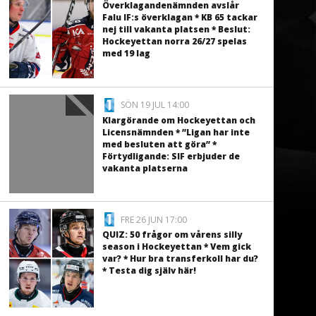
Överklagandenämnden avslår
Falu IF:s överklagan * KB 65 tackar
nej till vakanta platsen * Beslut:
Hockeyettan norra 26/27 spelas
med 19 lag
SÖN 19 JUL 14:00
Klargörande om Hockeyettan och
Licensnämnden * ”Ligan har inte
med besluten att göra” *
Förtydligande: SIF erbjuder de
vakanta platserna
FRE 26 JUN 17:00
QUIZ: 50 frågor om vårens silly
season i Hockeyettan * Vem gick
var? * Hur bra transferkoll har du?
* Testa dig själv här!