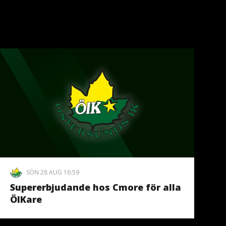
SÖN 28 AUG 16:59
Supererbjudande hos Cmore för alla
ÖIKare