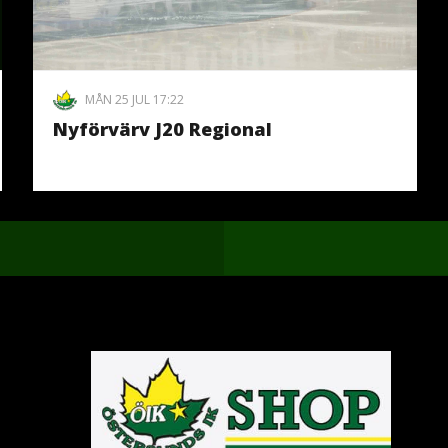
MÅN 25 JUL 17:22
Nyförvärv J20 Regional