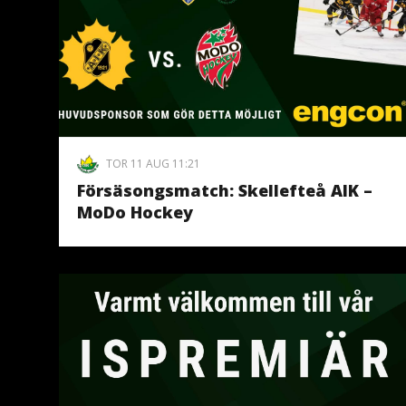
TOR 11 AUG 11:21
Försäsongsmatch: Skellefteå AIK –
MoDo Hockey