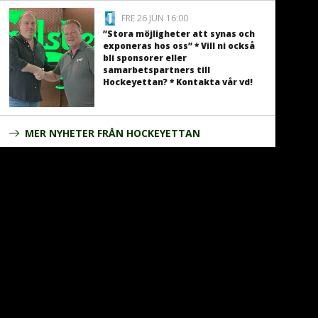
FRE 26 JUN 16:00
”Stora möjligheter att synas och
exponeras hos oss” * Vill ni också
bli sponsorer eller
samarbetspartners till
Hockeyettan? * Kontakta vår vd!
MER NYHETER FRÅN HOCKEYETTAN