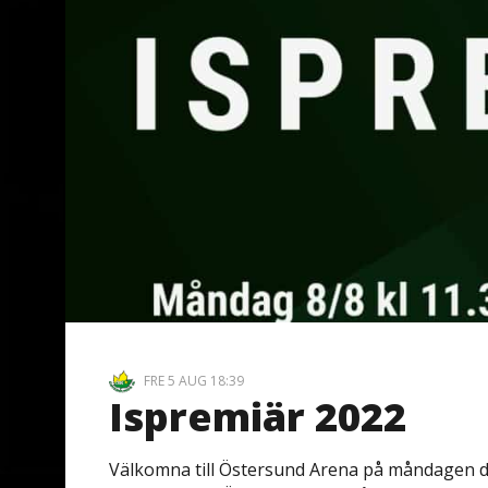
FRE 5 AUG 18:39
Ispremiär 2022
Välkomna till Östersund Arena på måndagen de