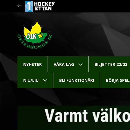
NYHETER
VÅRA LAG
BILJETTER 22/23
NIU/LIU
BLI FUNKTIONÄR!
BÖRJA SPE