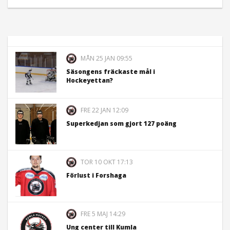
MÅN 25 JAN 09:55
Säsongens fräckaste mål i
Hockeyettan?
FRE 22 JAN 12:09
Superkedjan som gjort 127 poäng
TOR 10 OKT 17:13
Förlust i Forshaga
FRE 5 MAJ 14:29
Ung center till Kumla