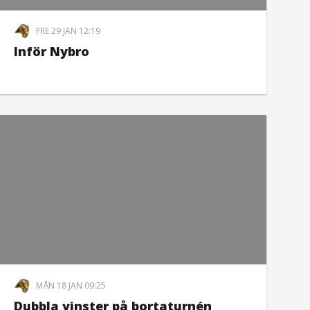
FRE 29 JAN 12:19
Inför Nybro
MÅN 18 JAN 09:25
Dubbla vinster på bortaturnén