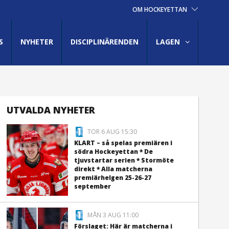
OM HOCKEYETTAN
S
NYHETER
DISCIPLINÄRENDEN
LAGEN
UTVALDA NYHETER
TOR 6 AUG 15:30
KLART – så spelas premiären i
södra Hockeyettan * De
tjuvstartar serien * Stormöte
direkt * Alla matcherna
premiärhelgen 25-26-27
september
MÅN 3 AUG 11:00
Förslaget: Här är matcherna i