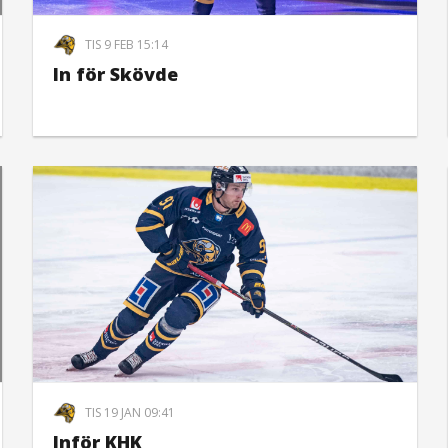
TIS 9 FEB 15:14
In för Skövde
TIS 19 JAN 09:41
Inför KHK