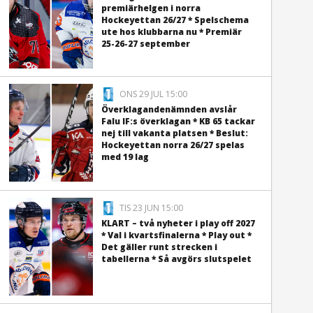
premiärhelgen i norra
Hockeyettan 26/27 * Spelschema
ute hos klubbarna nu * Premiär
25-26-27 september
ONS 29 JUL 15:00
Överklagandenämnden avslår
Falu IF:s överklagan * KB 65 tackar
nej till vakanta platsen * Beslut:
Hockeyettan norra 26/27 spelas
med 19 lag
TIS 23 JUN 15:00
KLART – två nyheter i play off 2027
* Val i kvartsfinalerna * Play out *
Det gäller runt strecken i
tabellerna * Så avgörs slutspelet