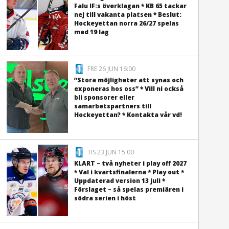
Falu IF:s överklagan * KB 65 tackar
nej till vakanta platsen * Beslut:
Hockeyettan norra 26/27 spelas
med 19 lag
FRE 26 JUN 16:00
”Stora möjligheter att synas och
exponeras hos oss” * Vill ni också
bli sponsorer eller
samarbetspartners till
Hockeyettan? * Kontakta vår vd!
TIS 23 JUN 15:00
KLART – två nyheter i play off 2027
* Val i kvartsfinalerna * Play out *
Uppdaterad version 13 juli *
Förslaget – så spelas premiären i
södra serien i höst