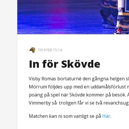
TIS 9 FEB 15:14
In för Skövde
Visby Romas bortaturné den gångna helgen sl
Mörrum följdes upp med en uddamålsförlust mot
poäng på spel när Skövde kommer på besök. Ä
Vimmerby så troligen får vi se två revanchsug
Matchen kan ni som vanligt se på
Här
.