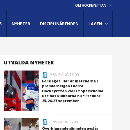
OM HOCKEYETTAN
S
NYHETER
DISCIPLINÄRENDEN
LAGEN
UTVALDA NYHETER
MÅN 3 AUG 11:00
Förslaget: Här är matcherna i
premiärhelgen i norra
Hockeyettan 26/27 * Spelschema
ute hos klubbarna nu * Premiär
25-26-27 september
ONS 29 JUL 15:00
Överklagandenämnden avslår