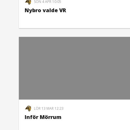
SÖN 4 APR 10:05
Nybro valde VR
LÖR 13 MAR 12:23
Inför Mörrum