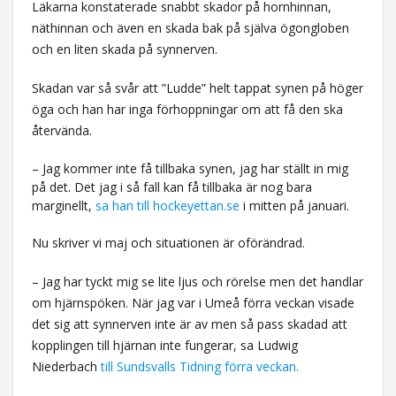
Läkarna konstaterade snabbt skador på hornhinnan,
näthinnan och även en skada bak på själva ögongloben
och en liten skada på synnerven.
Skadan var så svår att ”Ludde” helt tappat synen på höger
öga och han har inga förhoppningar om att få den ska
återvända.
– Jag kommer inte få tillbaka synen, jag har ställt in mig
på det. Det jag i så fall kan få tillbaka är nog bara
marginellt,
sa han till hockeyettan.se
i mitten på januari.
Nu skriver vi maj och situationen är oförändrad.
– Jag har tyckt mig se lite ljus och rörelse men det handlar
om hjärnspöken. När jag var i Umeå förra veckan visade
det sig att synnerven inte är av men så pass skadad att
kopplingen till hjärnan inte fungerar, sa Ludwig
Niederbach
till Sundsvalls Tidning förra veckan.