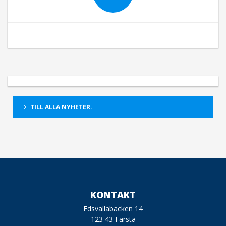
TILL ALLA NYHETER.
KONTAKT
Edsvallabacken 14
123 43 Farsta