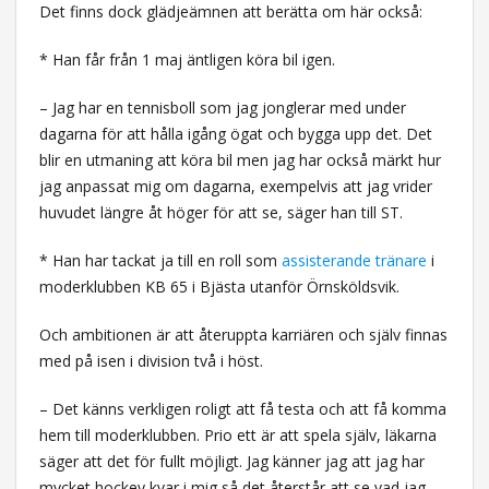
Det finns dock glädjeämnen att berätta om här också:
* Han får från 1 maj äntligen köra bil igen.
– Jag har en tennisboll som jag jonglerar med under
dagarna för att hålla igång ögat och bygga upp det. Det
blir en utmaning att köra bil men jag har också märkt hur
jag anpassat mig om dagarna, exempelvis att jag vrider
huvudet längre åt höger för att se, säger han till ST.
* Han har tackat ja till en roll som
assisterande tränare
i
moderklubben KB 65 i Bjästa utanför Örnsköldsvik.
Och ambitionen är att återuppta karriären och själv finnas
med på isen i division två i höst.
– Det känns verkligen roligt att få testa och att få komma
hem till moderklubben. Prio ett är att spela själv, läkarna
säger att det för fullt möjligt. Jag känner jag att jag har
mycket hockey kvar i mig så det återstår att se vad jag