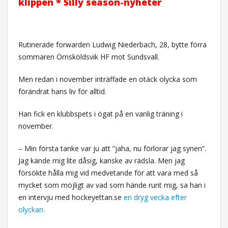
klippen * Silly season-nyheter
Rutinerade forwarden Ludwig Niederbach, 28, bytte förra
sommaren Örnsköldsvik HF mot Sundsvall.
Men redan i november inträffade en otäck olycka som
förändrat hans liv för alltid.
Han fick en klubbspets i ögat på en vanlig träning i
november.
– Min första tanke var ju att ”jaha, nu förlorar jag synen”.
Jag kände mig lite dåsig, kanske av rädsla. Men jag
försökte hålla mig vid medvetande för att vara med så
mycket som möjligt av vad som hände runt mig, sa han i
en intervju med hockeyettan.se
en dryg vecka efter
olyckan.