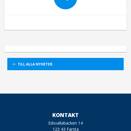
TILL ALLA NYHETER.
KONTAKT
Edsvallabacken 14
123 43 Farsta