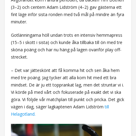
(3–2) och centern Adam Lidström (4–2) gav gästerna ett
fint läge inför sista ronden med två mål på mindre än fyra
minuter.
Gotlänningarna höll undan trots en intensiv hemmapress
(15–5 i skott i sista) och kunde åka tillbaka till ön med tre
sköna poäng och har nu häng på lagen ovanför play off-
strecket.
– Det var jätteskönt att få komma hit och sen åka hem
med tre poäng. Jag tycker att alla kom hit med ett bra
mindset. De är ju ett topprankat lag, men det struntar vi i.
Vi körde på med vårt och fokuserade på exakt det vi ska
göra. Vi följde vår matchplan till punkt och pricka. Det gick
vägen i dag, säger lagkaptenen Adam Lidström
till
Helagotland.