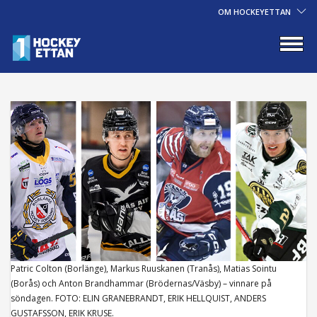
OM HOCKEYETTAN
Patric Colton (Borlänge), Markus Ruuskanen (Tranås), Matias Sointu
(Borås) och Anton Brandhammar (Brödernas/Väsby) – vinnare på
söndagen. FOTO: ELIN GRANEBRANDT, ERIK HELLQUIST, ANDERS
GUSTAFSSON, ERIK KRUSE.