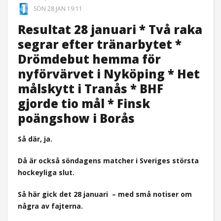
SÖN 28 JAN 19:11
Resultat 28 januari * Två raka
segrar efter tränarbytet *
Drömdebut hemma för
nyförvärvet i Nyköping * Het
målskytt i Tranås * BHF
gjorde tio mål * Finsk
poängshow i Borås
Så där, ja.
Då är också söndagens matcher i Sveriges största
hockeyliga slut.
Så här gick det 28 januari
– med små notiser om
några av fajterna.