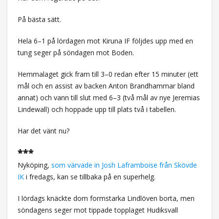
På bästa sätt.
Hela 6–1 på lördagen mot Kiruna IF följdes upp med en
tung seger på söndagen mot Boden.
Hemmalaget gick fram till 3–0 redan efter 15 minuter (ett
mål och en assist av backen Anton Brandhammar bland
annat) och vann till slut med 6–3 (två mål av nye Jeremias
Lindewall) och hoppade upp till plats två i tabellen.
Har det vänt nu?
***
Nyköping,
som värvade in Josh Laframboise från Skövde
IK
i fredags, kan se tillbaka på en superhelg.
I lördags knäckte dom formstarka Lindlöven borta, men
söndagens seger mot tippade topplaget Hudiksvall