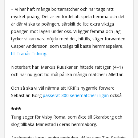
– Vi har haft många bortamatcher och har tagit rätt
mycket poäng. Det är en fördel att spela hemma och det
är där vi ska ta poängen, särskilt de lite extra viktiga
poängen mot lagen under oss. Vi ligger femma och jag
tycker vi kan vara nöjda med det, hittills, säger forwarden
Casper Andersson, som utsågs till bäste hemmaspelare,
till Tranås Tidning.
Noterbart här: Markus Ruuskanen hittade rätt igen (4–1)
och har nu gjort tio mål på lika många matcher i Allettan.
Och så ska vi väl nämna att KRIF:s nygamle forward
Sebastian Borg
passerat 300 seriematcher i ligan
också.
***
Tung seger för Visby Roma, som åkte till Skaraborg och
slog tillbaka Mariestad i deras hemmaborg.
Avgörandet kom i andra perioden, då backen Tim Bothén