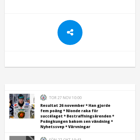
TOR 27 NOV 10:00
Resultat 26 november * Han gjorde
fem poäng * Nionde raka för
succélaget * Bestraffningsärenden *
Poängkungen bakom sen vändning *
Nyhetssvep * Värvningar
SÖN 27 OKT 19:43