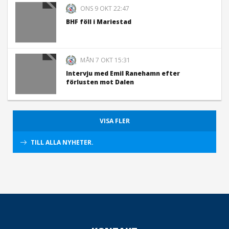
ONS 9 OKT 22:47
BHF föll i Mariestad
MÅN 7 OKT 15:31
Intervju med Emil Ranehamn efter
förlusten mot Dalen
VISA FLER
TILL ALLA NYHETER.