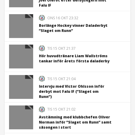
Joel Olerot efter derbysegern mot
Falu IF
ONS 16 OKT 23:32
Borlänge Hockey vinner Daladerbyt
”Slaget om Runn”
TIS 15 OKT 21:37
Hör huvudtränare Liam Wallströms
tankar inför årets första daladerby
TIS 15 OKT 21:04
Intervju med Victor Ohlsson inför
derbyt mot Falu IF (”Slaget om
Runn”)
TIS 15 OKT 21:02
Avstämning med klubbchefen Oliver
Norman inför ”Slaget om Runn” samt
säsongen i stort