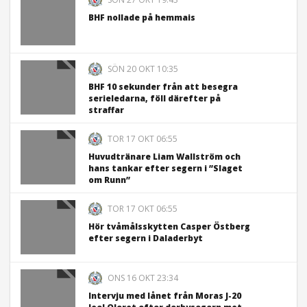
BHF nollade på hemmais
SÖN 20 OKT 10:35
BHF 10 sekunder från att besegra
serieledarna, föll därefter på
straffar
TOR 17 OKT 06:55
Huvudtränare Liam Wallström och
hans tankar efter segern i ”Slaget
om Runn”
TOR 17 OKT 06:55
Hör tvåmålsskytten Casper Östberg
efter segern i Daladerbyt
ONS 16 OKT 23:34
Intervju med lånet från Moras J-20