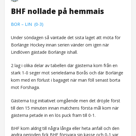
BHF nollade på hemmais
BOR – LIN (0-3)
Under söndagen så väntade det sista laget att möta för
Borlänge Hockey innan serien vänder om igen när
Lindlöven gästade Borlänge ishall.
2 lag i olika delar av tabellen där gästerna kom från en
stark 1-0 seger mot serieledarna Borås och där Borlänge
kom med en förlust i bagaget när man föll senast borta
mot Forshaga.
Gästerna tog initiativet omgående men det dröjde först
till den 15 minuten innan matchens första mål kom när
gästerna petade in en lös puck fram till 0-1.
BHF kom aldrig till några långa eller heta anfall och den
andra perioden fick BHF försvara sin kasse och 0-1 var