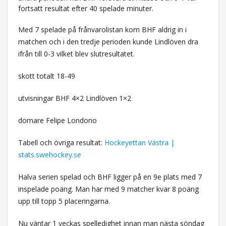
fortsatt resultat efter 40 spelade minuter.
Med 7 spelade på frånvarolistan kom BHF aldrig in i
matchen och i den tredje perioden kunde Lindlöven dra
ifrån till 0-3 vilket blev slutresultatet.
skott totalt 18-49
utvisningar BHF 4×2 Lindlöven 1×2
domare Felipe Londono
Tabell och övriga resultat:
Hockeyettan Västra |
stats.swehockey.se
Halva serien spelad och BHF ligger på en 9e plats med 7
inspelade poäng. Man har med 9 matcher kvar 8 poäng
upp till topp 5 placeringarna.
Nu väntar 1 veckas spelledighet innan man nästa söndag