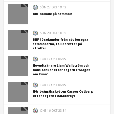
SÖN 27 OKT 19:43
BHF nollade på hemmais
SÖN 20 OKT 10:35
BHF 10 sekunder från att besegra
serieledarna, föll därefter på
straffar
TOR 17 OKT 06:55
Huvudtränare Liam Wallström och
hans tankar efter segern i ”Slaget
om Runn”
TOR 17 OKT 06:55
Hör tvåmålsskytten Casper Östberg
efter segern i Daladerbyt
ONS 16 OKT 23:34