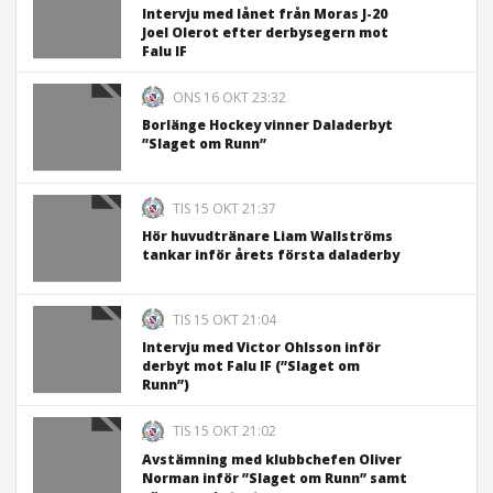
Intervju med lånet från Moras J-20
Joel Olerot efter derbysegern mot
Falu IF
ONS 16 OKT 23:32
Borlänge Hockey vinner Daladerbyt
”Slaget om Runn”
TIS 15 OKT 21:37
Hör huvudtränare Liam Wallströms
tankar inför årets första daladerby
TIS 15 OKT 21:04
Intervju med Victor Ohlsson inför
derbyt mot Falu IF (”Slaget om
Runn”)
TIS 15 OKT 21:02
Avstämning med klubbchefen Oliver
Norman inför ”Slaget om Runn” samt