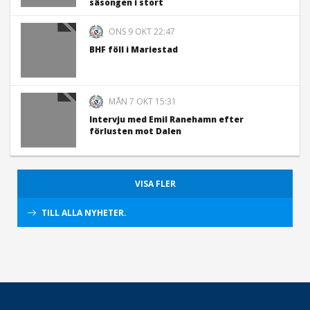
säsongen i stort
ONS 9 OKT 22:47
BHF föll i Mariestad
MÅN 7 OKT 15:31
Intervju med Emil Ranehamn efter
förlusten mot Dalen
VISA FLER
TILL ALLA NYHETER.