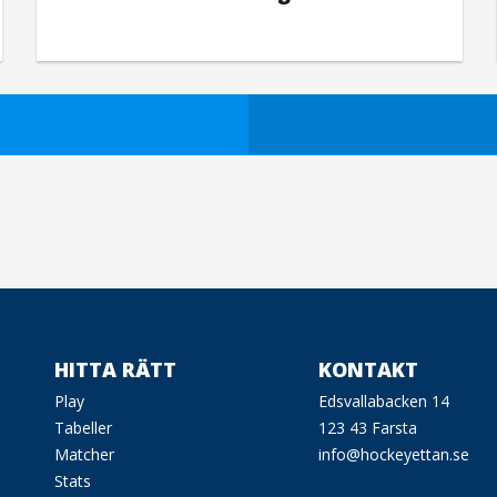
HITTA RÄTT
KONTAKT
Play
Edsvallabacken 14
Tabeller
123 43 Farsta
Matcher
info@hockeyettan.se
Stats