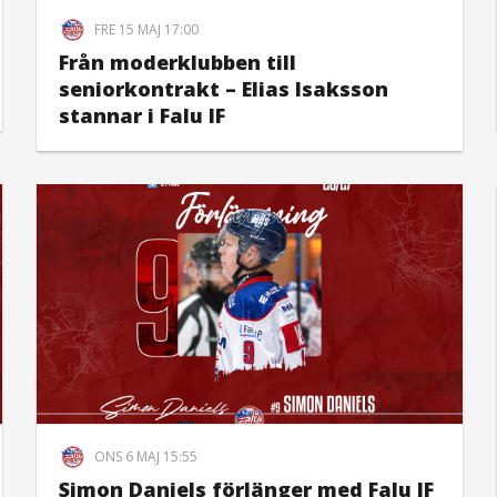
FRE 15 MAJ 17:00
Från moderklubben till
seniorkontrakt – Elias Isaksson
stannar i Falu IF
ONS 6 MAJ 15:55
Simon Daniels förlänger med Falu IF