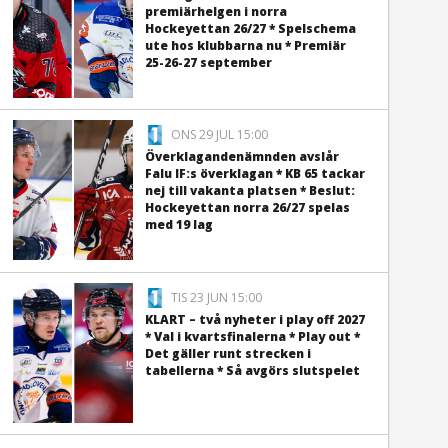
premiärhelgen i norra
Hockeyettan 26/27 * Spelschema
ute hos klubbarna nu * Premiär
25-26-27 september
ONS 29 JUL 15:00
Överklagandenämnden avslår
Falu IF:s överklagan * KB 65 tackar
nej till vakanta platsen * Beslut:
Hockeyettan norra 26/27 spelas
med 19 lag
TIS 23 JUN 15:00
KLART – två nyheter i play off 2027
* Val i kvartsfinalerna * Play out *
Det gäller runt strecken i
tabellerna * Så avgörs slutspelet