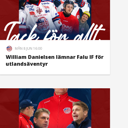
MÅN 8 JUN 16:00
William Danielsen lämnar Falu IF för
utlandsäventyr