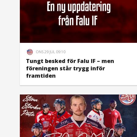
ONS 29 JUL 09:10
Tungt besked för Falu IF – men
föreningen står trygg inför
framtiden