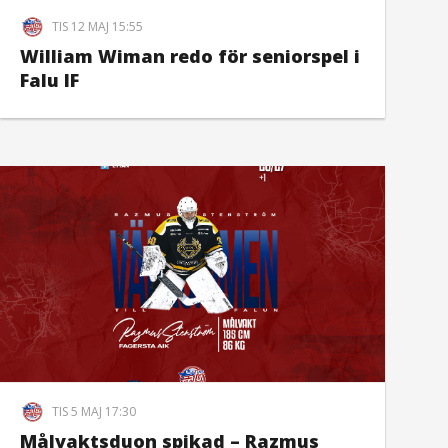
TIS 12 MAJ 15:55
William Wiman redo för seniorspel i
Falu IF
TIS 5 MAJ 17:30
Målvaktsduon spikad – Razmus