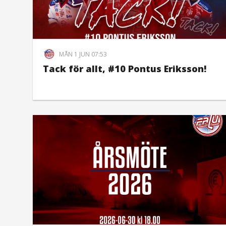
MÅN 1 JUN 07:53
Tack för allt, #10 Pontus Eriksson!