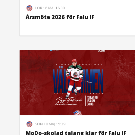
LÖR 16 MAJ 18:30
Årsmöte 2026 för Falu IF
SÖN 10 MAJ 15:39
MoDo-skolad talang klar för Falu IF