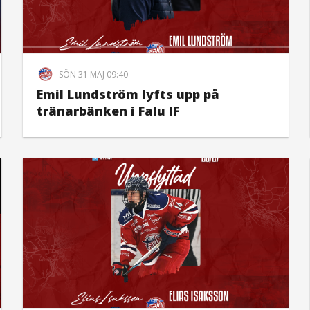
SÖN 31 MAJ 09:40
Emil Lundström lyfts upp på
tränarbänken i Falu IF