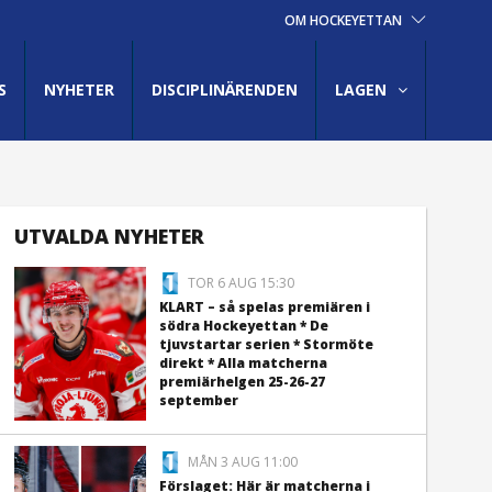
OM HOCKEYETTAN
S
NYHETER
DISCIPLINÄRENDEN
LAGEN
UTVALDA NYHETER
TOR 6 AUG 15:30
KLART – så spelas premiären i
södra Hockeyettan * De
tjuvstartar serien * Stormöte
direkt * Alla matcherna
premiärhelgen 25-26-27
september
MÅN 3 AUG 11:00
Förslaget: Här är matcherna i