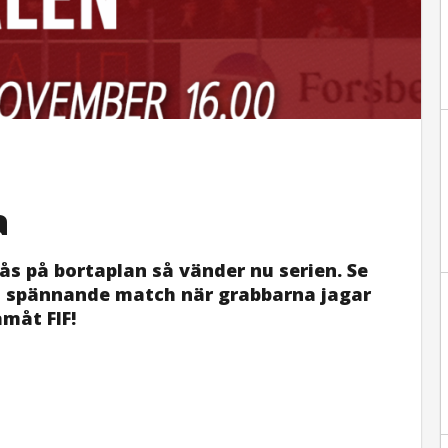
a
nås på bortaplan så vänder nu serien. Se
n spännande match när grabbarna jagar
måt FIF!