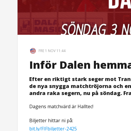
FRE 1 NOV 11:44
Inför Dalen hemm
Efter en riktigt stark seger mot Tra
de nya snygga matchtröjorna och e
andra raka segern, nu på söndag. Fra
Dagens matchvärd är Halltec!
Biljetter hittar ni på:
bit.ly/FIFbiljetter-2425