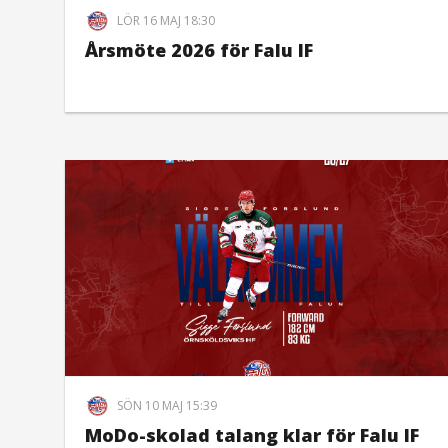
LÖR 16 MAJ 18:30
Årsmöte 2026 för Falu IF
SÖN 10 MAJ 15:39
MoDo-skolad talang klar för Falu IF