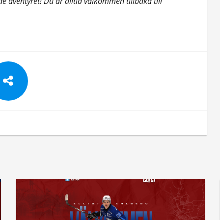
e äventyret! Du är alltid välkommen tillbaka till