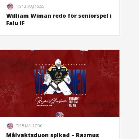
TIS 12 MAJ 15:55
William Wiman redo för seniorspel i
Falu IF
TIS 5 MAJ 17:30
Målvaktsduon spikad – Razmus