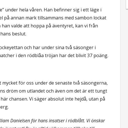
e” under hela våren. Han befinner sig i ett läge i
 spel på annan mark tillsammans med sambon lockat
 han valde att hoppa på äventyret, kan vi från
 hans beslut.
 Hockeyettan och har under sina två säsonger i
matcher i den rödblåa tröjan har det blivit 37 poäng.
rt mycket för oss under de senaste två säsongerna,
ans dröm om utlandet och även om det är ett tungt
här chansen. Vi säger absolut inte hejdå, utan på
erg.
William Danielsen för hans insatser i rödblått. Vi önskar