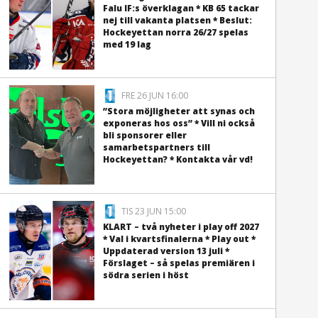
Falu IF:s överklagan * KB 65 tackar
nej till vakanta platsen * Beslut:
Hockeyettan norra 26/27 spelas
med 19 lag
FRE 26 JUN 16:00
”Stora möjligheter att synas och
exponeras hos oss” * Vill ni också
bli sponsorer eller
samarbetspartners till
Hockeyettan? * Kontakta vår vd!
TIS 23 JUN 15:00
KLART – två nyheter i play off 2027
* Val i kvartsfinalerna * Play out *
Uppdaterad version 13 juli *
Förslaget – så spelas premiären i
södra serien i höst