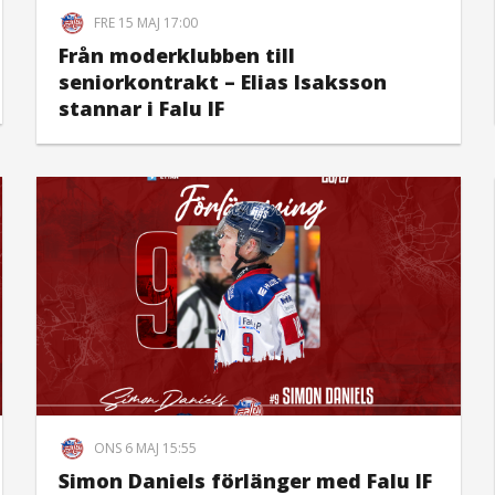
FRE 15 MAJ 17:00
Från moderklubben till
seniorkontrakt – Elias Isaksson
stannar i Falu IF
ONS 6 MAJ 15:55
Simon Daniels förlänger med Falu IF