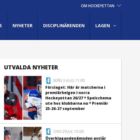
OM HOCKEYETTAN
S
NYHETER
DISCIPLINÄRENDEN
LAGEN
UTVALDA NYHETER
MÅN 3 AUG 11:00
Förslaget: Här är matcherna i
premiärhelgen i norra
Hockeyettan 26/27 * Spelschema
ute hos klubbarna nu * Premiär
25-26-27 september
ONS 29 JUL 15:00
Överklagandenämnden avslår