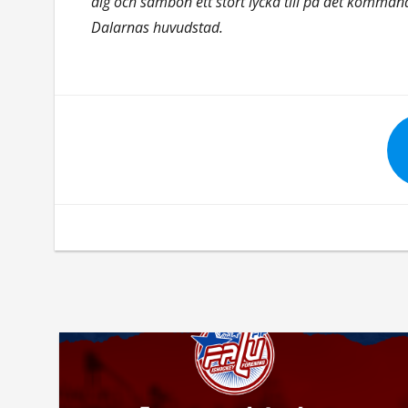
dig och sambon ett stort lycka till på det kommand
Dalarnas huvudstad.