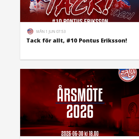
MÅN 1 JUN 07:53
Tack för allt, #10 Pontus Eriksson!