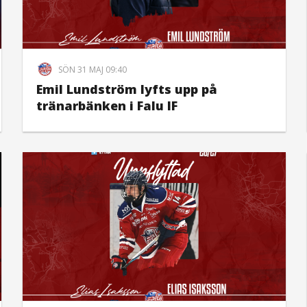
SÖN 31 MAJ 09:40
Emil Lundström lyfts upp på
tränarbänken i Falu IF