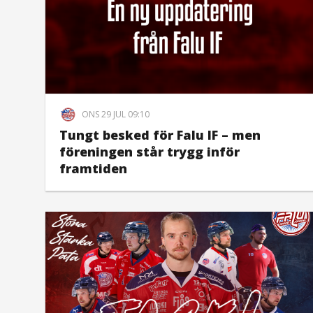
ONS 29 JUL 09:10
Tungt besked för Falu IF – men
föreningen står trygg inför
framtiden