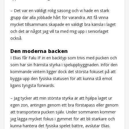
– Det var en väldigt rolig säsong och vi hade en stark
grupp där alla jobbade hårt för varandra. Att få vinna
mycket tillsammans skapade en väldigt bra känsla i laget
och det är något jag vill ta med mig upp i seniorlaget
också.
Den moderna backen
I Elias får Falu IF in en backtyp som trivs med pucken och
som har sin främsta styrka i speluppbyggnaden. Inför den
kommande vintern ligger dock det största fokuset på att
bygga upp den fysiska statusen för att kunna stå emot
ligans tyngsta forwards.
– Jag tycker att min största styrka är att hjälpa laget ur
egen zon, antingen genom ett bra förstapass eller genom
att transportera pucken själv. Under sommaren kommer
jag lägga mycket fokus i gymmet för att bli starkare och
kunna hantera det fysiska spelet bättre, avslutar Elias.