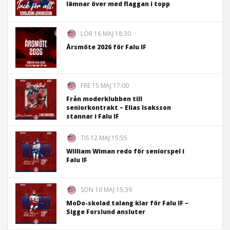
lämnar över med flaggan i topp
LÖR 16 MAJ 18:30
Årsmöte 2026 för Falu IF
FRE 15 MAJ 17:00
Från moderklubben till
seniorkontrakt – Elias Isaksson
stannar i Falu IF
TIS 12 MAJ 15:55
William Wiman redo för seniorspel i
Falu IF
SÖN 10 MAJ 15:39
MoDo-skolad talang klar för Falu IF –
Sigge Forslund ansluter