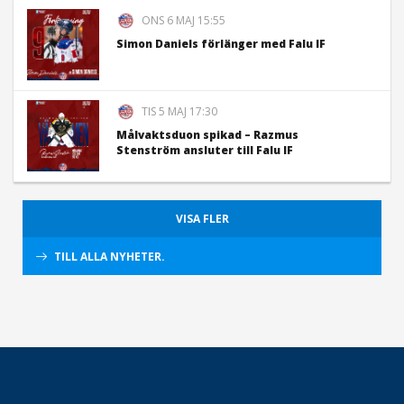
ONS 6 MAJ 15:55
Simon Daniels förlänger med Falu IF
TIS 5 MAJ 17:30
Målvaktsduon spikad – Razmus
Stenström ansluter till Falu IF
VISA FLER
TILL ALLA NYHETER.