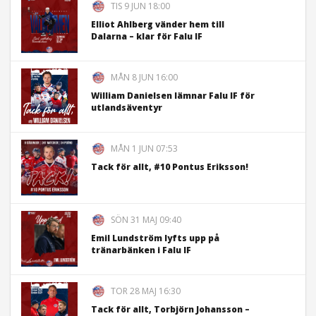
TIS 9 JUN 18:00
Elliot Ahlberg vänder hem till
Dalarna – klar för Falu IF
MÅN 8 JUN 16:00
William Danielsen lämnar Falu IF för
utlandsäventyr
MÅN 1 JUN 07:53
Tack för allt, #10 Pontus Eriksson!
SÖN 31 MAJ 09:40
Emil Lundström lyfts upp på
tränarbänken i Falu IF
TOR 28 MAJ 16:30
Tack för allt, Torbjörn Johansson –