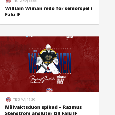
TIS 12 MAJ 15:55
William Wiman redo för seniorspel i
Falu IF
TIS 5 MAJ 17:30
Målvaktsduon spikad – Razmus
Stenström ansluter till Falu IF