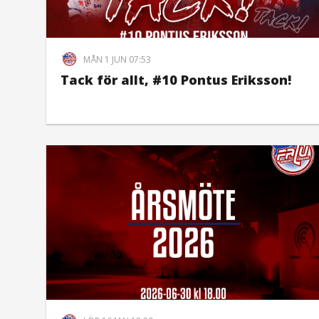
MÅN 1 JUN 07:53
Tack för allt, #10 Pontus Eriksson!