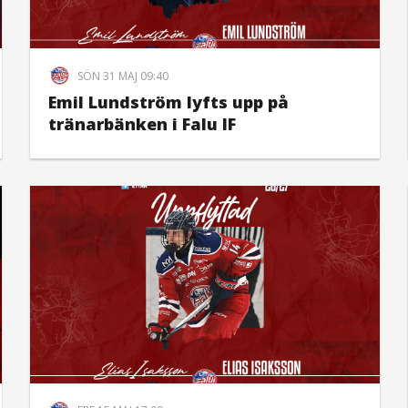
SÖN 31 MAJ 09:40
Emil Lundström lyfts upp på
tränarbänken i Falu IF