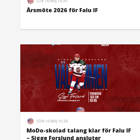
LÖR 16 MAJ 18:30
Årsmöte 2026 för Falu IF
SÖN 10 MAJ 15:39
MoDo-skolad talang klar för Falu IF
– Sigge Forslund ansluter