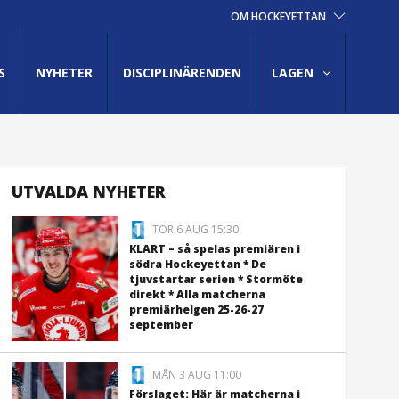
OM HOCKEYETTAN
S
NYHETER
DISCIPLINÄRENDEN
LAGEN
UTVALDA NYHETER
TOR 6 AUG 15:30
KLART – så spelas premiären i
södra Hockeyettan * De
tjuvstartar serien * Stormöte
direkt * Alla matcherna
premiärhelgen 25-26-27
september
MÅN 3 AUG 11:00
Förslaget: Här är matcherna i