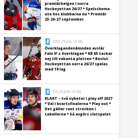
premiärhelgen i norra
Hockeyettan 26/27 * Spelschema
ute hos klubbarna nu * Premiär
25-26-27 september
ONS 29 JUL 15:00
Överklagandenämnden avslår
Falu IF:s överklagan * KB 65 tackar
nej till vakanta platsen * Beslut:
Hockeyettan norra 26/27 spelas
med 19 lag
TIS 23 JUN 15:00
KLART – två nyheter i play off 2027
* Val i kvartsfinalerna * Play out *
Det gäller runt strecken i
tabellerna * Så avgörs slutspelet