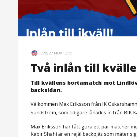
ONS 27 NOV 12:15
Två inlån till kväl
Till kvällens bortamatch mot Lindlöv
backsidan.
Välkommen Max Eriksson från IK Oskarshamn o
Sundström, som tidigare lånades in från BIK K
Max Eriksson har fått göra ett par matcher m
Kabir Shahi är en rejäl backpjäs som mäter sig