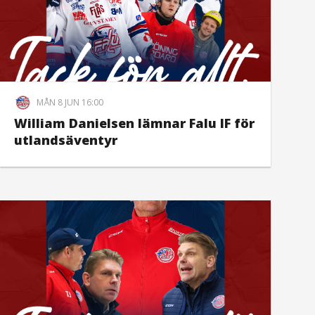
MÅN 8 JUN 16:00
William Danielsen lämnar Falu IF för
utlandsäventyr