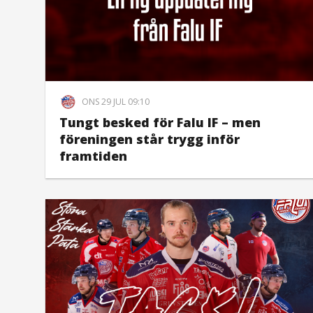
ONS 29 JUL 09:10
Tungt besked för Falu IF – men
föreningen står trygg inför
framtiden