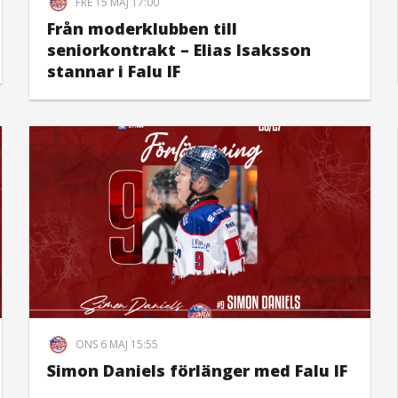
FRE 15 MAJ 17:00
Från moderklubben till
seniorkontrakt – Elias Isaksson
stannar i Falu IF
ONS 6 MAJ 15:55
Simon Daniels förlänger med Falu IF