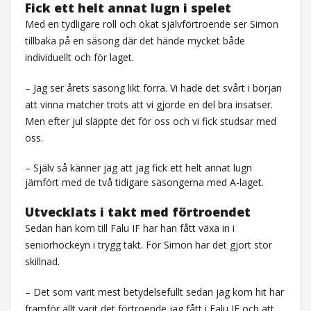
Fick ett helt annat lugn i spelet
Med en tydligare roll och ökat självförtroende ser Simon
tillbaka på en säsong där det hände mycket både
individuellt och för laget.
– Jag ser årets säsong likt förra. Vi hade det svårt i början
att vinna matcher trots att vi gjorde en del bra insatser.
Men efter jul släppte det för oss och vi fick studsar med
oss.
– Själv så känner jag att jag fick ett helt annat lugn
jämfört med de två tidigare säsongerna med A-laget.
Utvecklats i takt med förtroendet
Sedan han kom till Falu IF har han fått växa in i
seniorhockeyn i trygg takt. För Simon har det gjort stor
skillnad.
– Det som varit mest betydelsefullt sedan jag kom hit har
framför allt varit det förtroende jag fått i Falu IF och att