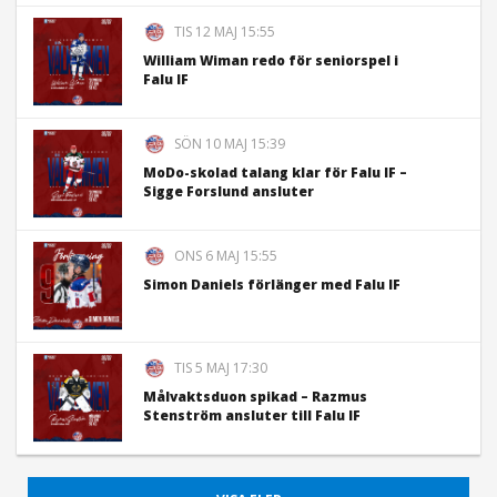
TIS 12 MAJ 15:55
William Wiman redo för seniorspel i
Falu IF
SÖN 10 MAJ 15:39
MoDo-skolad talang klar för Falu IF –
Sigge Forslund ansluter
ONS 6 MAJ 15:55
Simon Daniels förlänger med Falu IF
TIS 5 MAJ 17:30
Målvaktsduon spikad – Razmus
Stenström ansluter till Falu IF