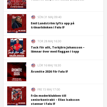
SÖN 31 MAJ 09:40
Emil Lundström lyfts upp på
tränarbänken i Falu IF
TOR 28 MAJ 16:30
Tack för allt, Torbjörn Johansson –
lämnar över med flaggan i topp
LÖR 16 MAJ 18:30
Årsmöte 2026 för Falu IF
FRE 15 MAJ 17:00
Från moderklubben till
seniorkontrakt – Elias Isaksson
stannar i Falu IF