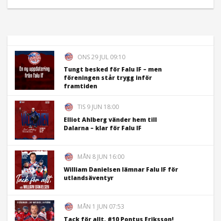
ONS 29 JUL 09:10
Tungt besked för Falu IF – men
föreningen står trygg inför
framtiden
TIS 9 JUN 18:00
Elliot Ahlberg vänder hem till
Dalarna – klar för Falu IF
MÅN 8 JUN 16:00
William Danielsen lämnar Falu IF för
utlandsäventyr
MÅN 1 JUN 07:53
Tack för allt, #10 Pontus Eriksson!