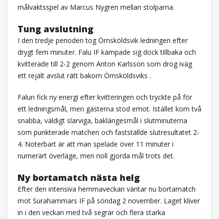
målvaktsspel av Marcus Nygren mellan stolparna.
Tung avslutning
I den tredje perioden tog Örnsköldsvik ledningen efter
drygt fem minuter. Falu IF kämpade sig dock tillbaka och
kvitterade till 2-2 genom Anton Karlsson som drog iväg
ett rejält avslut rätt bakom Örnsköldsviks .
Falun fick ny energi efter kvitteringen och tryckte på för
ett ledningsmål, men gästerna stod emot. Istället kom två
snabba, väldigt slarviga, baklängesmål i slutminuterna
som punkterade matchen och fastställde slutresultatet 2-
4. Noterbart är att man spelade över 11 minuter i
numerärt överläge, men noll gjorda mål trots det.
Ny bortamatch nästa helg
Efter den intensiva hemmaveckan väntar nu bortamatch
mot Surahammars IF på söndag 2 november. Laget kliver
in i den veckan med två segrar och flera starka