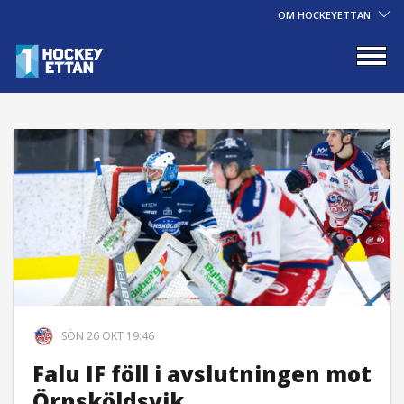
OM HOCKEYETTAN
SÖN 26 OKT 19:46
Falu IF föll i avslutningen mot
Örnsköldsvik