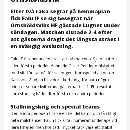
Efter två raka segrar på hemmaplan
fick Falu IF se sig besegrat när
Örnsköldsviks HF gästade Lugnet under
söndagen. Matchen slutade 2-4 efter
att gästerna dragit det längsta strået i
en svängig avslutning.
Falu IF fick annars en bra start på matchen. Sju minuter in
i den första perioden öppnade Oliver Pentler målskyttet
med sitt första mål för säsongen, framspelad av Anton
Karlsson. Glädjen blev dock kortvarig, för bara några
minuter senare kvitterade gästerna till 1-1. Ett resultat
som stod sig både efter första och andra perioden.
Ställningskrig och special teams
Den andra perioden fick se en hel del kamp och få riktigt
heta målchanser. Falun fick slita i numerärt underläge vid
flera tillfällen men höll tätt, mycket tack vare ett stabilt