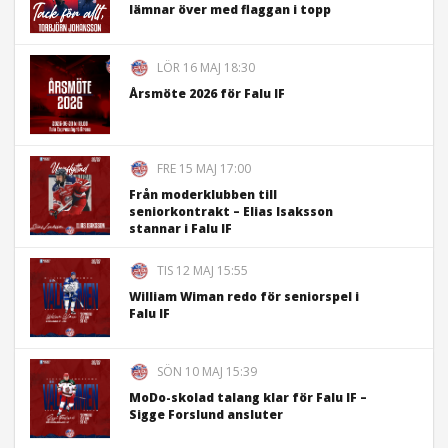
lämnar över med flaggan i topp
LÖR 16 MAJ 18:30
Årsmöte 2026 för Falu IF
FRE 15 MAJ 17:00
Från moderklubben till
seniorkontrakt – Elias Isaksson
stannar i Falu IF
TIS 12 MAJ 15:55
William Wiman redo för seniorspel i
Falu IF
SÖN 10 MAJ 15:39
MoDo-skolad talang klar för Falu IF –
Sigge Forslund ansluter