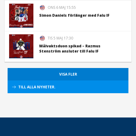
ONS 6 MAJ 15:55
Simon Daniels förlänger med Falu IF
TIS 5 MAJ 17:30
Målvaktsduon spikad – Razmus
Stenström ansluter till Falu IF
VISA FLER
TILL ALLA NYHETER.