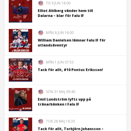
TIS 9 JUN 18:00
Elliot Ahlberg vänder hem till
Dalarna – klar för Falu IF
MÅN 8 JUN 16:00
William Danielsen lämnar Falu IF för
utlandsäventyr
MÅN 1 JUN 07:53
Tack för allt, #10 Pontus Eriksson!
SÖN 31 MAJ 09:40
Emil Lundström lyfts upp på
tränarbänken i Falu IF
TOR 28 MAJ 16:30
Tack för allt, Torbjörn Johansson –