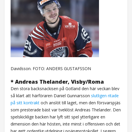
Davidsson. FOTO: ANDERS GUSTAFSSON
* Andreas Thelander, Visby/Roma
Den stora backsnackisen på Gotland den här veckan blev
så klart att härföraren Daniel Gunnarsson
slutligen ritade
på sitt kontrakt
och anslöt till laget, men den försvarspjäs
som presterade bäst var tveklöst Andreas Thelander. Den
spelskicklige backen har lyft sitt spel ytterligare en
dimension den här hösten, inte minst i offensiven och det
har gett ordentlig utdelning i poängprotokollet. I segern