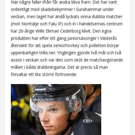
När några faller ifrån får andra kliva fram. Det har varit
ordentligt med skadebekymmer i Surahammar under
veckan, men laget har ändå lyckats vinna dubbla matcher
(mot Norrtälje och Falu IF) och in i händelsernas centrum
har 20-årige Wille Ekman Cederborg klivit. Den egna
produkten har efter ett gäng juniorsäsonger i Västerås
återvänt för att spela seniorhockey och polletten börjar
uppenbarligen trilla ner. Ynglingen gjorde två mål och två
assist i veckan och var den som sköt de matchavgörande
målen i båda drabbningarna. Det är precis så man
förvaltar ett lite större förtroende.