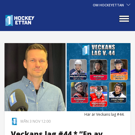
OM HOCKEYETTAN
Här är Veckans lag #44.
MÅN 3 NOV 12:00
Veckans lag #44 * ”En av