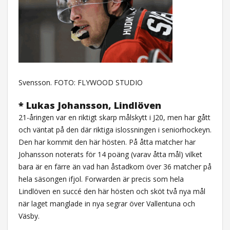
Svensson. FOTO: FLYWOOD STUDIO
* Lukas Johansson, Lindlöven
21-åringen var en riktigt skarp målskytt i J20, men har gått
och väntat på den där riktiga islossningen i seniorhockeyn.
Den har kommit den här hösten. På åtta matcher har
Johansson noterats för 14 poäng (varav åtta mål) vilket
bara är en färre än vad han åstadkom över 36 matcher på
hela säsongen ifjol. Forwarden är precis som hela
Lindlöven en succé den här hösten och sköt två nya mål
när laget manglade in nya segrar över Vallentuna och
Väsby.