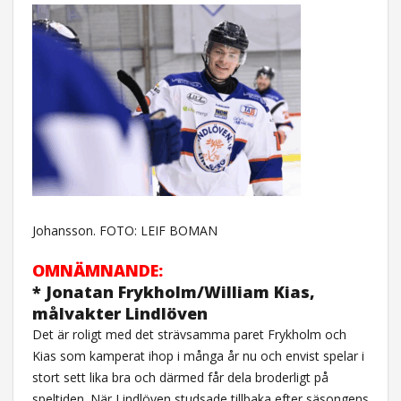
Johansson. FOTO: LEIF BOMAN
OMNÄMNANDE:
* Jonatan Frykholm/William Kias,
målvakter Lindlöven
Det är roligt med det strävsamma paret Frykholm och
Kias som kamperat ihop i många år nu och envist spelar i
stort sett lika bra och därmed får dela broderligt på
speltiden. När Lindlöven studsade tillbaka efter säsongens