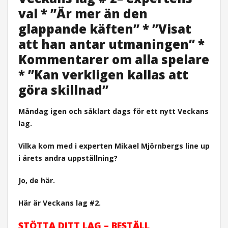
val * ”Är mer än den
glappande käften” * ”Visat
att han antar utmaningen” *
Kommentarer om alla spelare
* ”Kan verkligen kallas att
göra skillnad”
Måndag igen och såklart dags för ett nytt Veckans
lag.
Vilka kom med i experten Mikael Mjörnbergs line up
i årets andra uppställning?
Jo, de här.
Här är Veckans lag #2.
STÖTTA DITT LAG – BESTÄLL