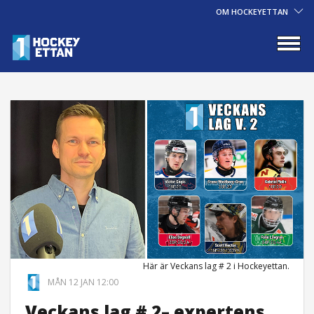
OM HOCKEYETTAN
Här är Veckans lag # 2 i Hockeyettan.
MÅN 12 JAN 12:00
Veckans lag # 2– expertens