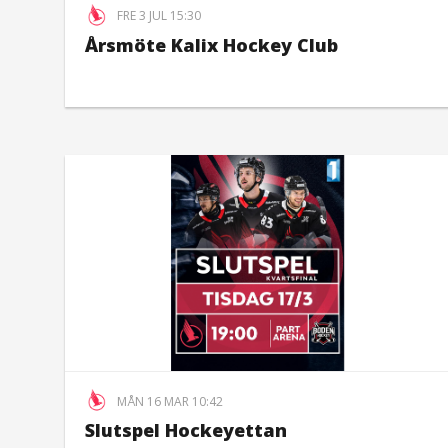
FRE 3 JUL 15:30
Årsmöte Kalix Hockey Club
MÅN 16 MAR 10:42
Slutspel Hockeyettan