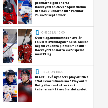
premiärhelgen i norra
Hockeyettan 26/27 * Spelschema
ute hos klubbarna nu * Premiär
25-26-27 september
ONS 29 JUL 15:00
Överklagandenämnden avslår
Falu IF:s överklagan * KB 65 tackar
nej till vakanta platsen * Beslut:
Hockeyettan norra 26/27 spelas
med 19 lag
TIS 23 JUN 15:00
KLART – två nyheter i play off 2027
* Val i kvartsfinalerna * Play out *
Det gäller runt strecken i
tabellerna * Så avgörs slutspelet