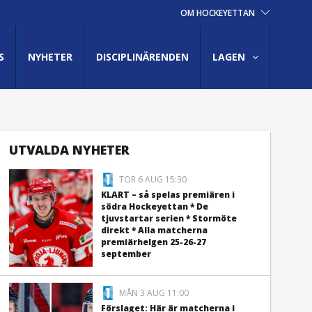
OM HOCKEYETTAN
S
NYHETER
DISCIPLINÄRENDEN
LAGEN
UTVALDA NYHETER
TOR 6 AUG 15:30
KLART – så spelas premiären i
södra Hockeyettan * De
tjuvstartar serien * Stormöte
direkt * Alla matcherna
premiärhelgen 25-26-27
september
MÅN 3 AUG 11:00
Förslaget: Här är matcherna i