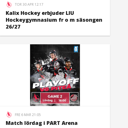
TOR 30 APR 12:17
Kalix Hockey erbjuder LIU
Hockeygymnasium fr o m säsongen
26/27
FRE 6 MAR 21:05
Match lördag i PART Arena