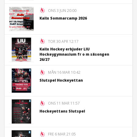
ONS 3 JUN 20:00
Kalix Sommarcamp 2026
TOR 30 APR 12:17
Kalix Hockey erbjuder LIU
Hockeygymnasium fr o m säsongen
26/27
MÅN 16 MAR 10:42
Slutspel Hockeyettan
ONS 11 MAR 11:57
Hockeyettans Slutspel
FRE 6 MAR 21:05