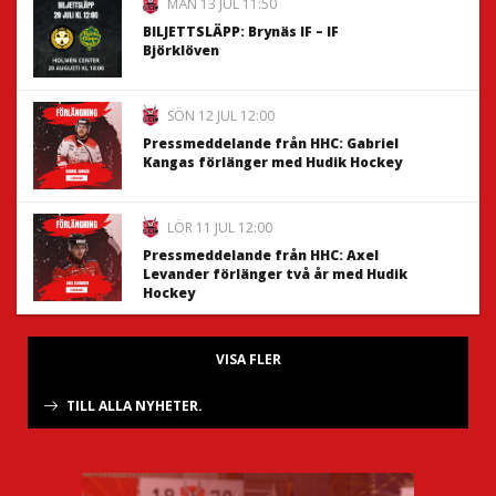
MÅN 13 JUL 11:50
BILJETTSLÄPP: Brynäs IF – IF
Björklöven
SÖN 12 JUL 12:00
Pressmeddelande från HHC: Gabriel
Kangas förlänger med Hudik Hockey
LÖR 11 JUL 12:00
Pressmeddelande från HHC: Axel
Levander förlänger två år med Hudik
Hockey
VISA FLER
TILL ALLA NYHETER.