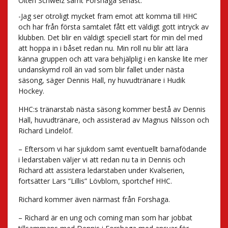
Olten Schweiz samt Forshaga senast.
-Jag ser otroligt mycket fram emot att komma till HHC
och har från första samtalet fått ett väldigt gott intryck av
klubben. Det blir en väldigt speciell start för min del med
att hoppa in i båset redan nu. Min roll nu blir att lära
känna gruppen och att vara behjälplig i en kanske lite mer
undanskymd roll än vad som blir fallet under nästa
säsong, säger Dennis Hall, ny huvudtränare i Hudik
Hockey.
HHC:s tränarstab nästa säsong kommer bestå av Dennis
Hall, huvudtränare, och assisterad av Magnus Nilsson och
Richard Lindelöf.
– Eftersom vi har sjukdom samt eventuellt barnafödande
i ledarstaben väljer vi att redan nu ta in Dennis och
Richard att assistera ledarstaben under Kvalserien,
fortsätter Lars ”Lillis” Lövblom, sportchef HHC.
Richard kommer även närmast från Forshaga.
– Richard är en ung och coming man som har jobbat