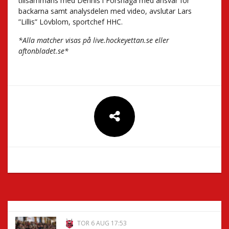
tillsammans med Dennis i Forshaga med ansvar för
backarna samt analysdelen med video, avslutar Lars
”Lillis” Lövblom, sportchef HHC.
*Alla matcher visas på live.hockeyettan.se eller
aftonbladet.se*
TOR 6 AUG 17:53