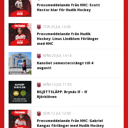
Pressmeddelande från HHC: Scott
Hector klar för Hudik Hockey
TOR 23 JUL 12:00
Pressmeddelande från Hudik
Hockey: Linus Lindblom förlänger
med HHC
MÅN 20 JUL 14:14
Kansliet semesterstängt till 4
augusti
MÅN 13 JUL 11:50
BILJETTSLÄPP: Brynäs IF – IF
Björklöven
SÖN 12 JUL 12:00
Pressmeddelande från HHC: Gabriel
Kangas förlänger med Hudik Hockey