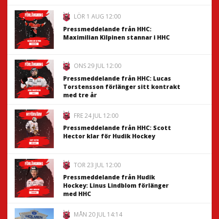
LÖR 1 AUG 12:00
Pressmeddelande från HHC:
Maximilian Kilpinen stannar i HHC
ONS 29 JUL 12:00
Pressmeddelande från HHC: Lucas
Torstensson förlänger sitt kontrakt
med tre år
FRE 24 JUL 12:00
Pressmeddelande från HHC: Scott
Hector klar för Hudik Hockey
TOR 23 JUL 12:00
Pressmeddelande från Hudik
Hockey: Linus Lindblom förlänger
med HHC
MÅN 20 JUL 14:14