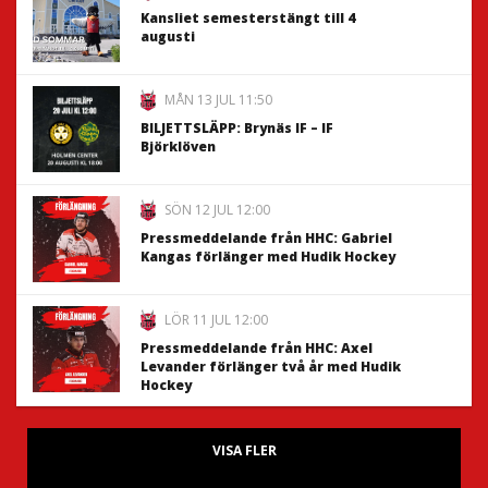
Kansliet semesterstängt till 4
augusti
MÅN 13 JUL 11:50
BILJETTSLÄPP: Brynäs IF – IF
Björklöven
SÖN 12 JUL 12:00
Pressmeddelande från HHC: Gabriel
Kangas förlänger med Hudik Hockey
LÖR 11 JUL 12:00
Pressmeddelande från HHC: Axel
Levander förlänger två år med Hudik
Hockey
VISA FLER