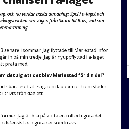
g, och nu väntar nästa utmaning: Spel i a-laget och
tvåvägsbacken om vägen från Skara till Bois, vad som
sommarträning.
18 senare i sommar. Jag flyttade till Mariestad inför
år in på min tredje. Jag är nyuppflyttad i a-laget
att prata med.
 det sig att det blev Mariestad för din del?
 hade bara gott att säga om klubben och om staden.
r trivts från dag ett.
lformer. Jag är bra på att ta en roll och göra det
ch defensivt och göra det som krävs.