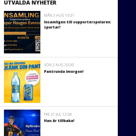
UTVALDA NYHETER
MÅN 3 AUG 10:31
Insamligen till supporterspelaren
spurtar!
SÖN 2 AUG 20:00
Pantrunda imorgon!
FRE 31 JUL 12:00
Han är tillbaka!