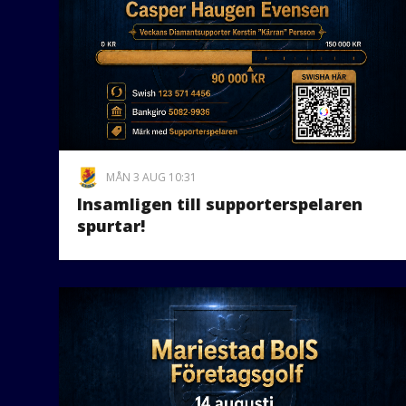
MÅN 3 AUG 10:31
Insamligen till supporterspelaren
spurtar!