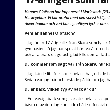
Hannes Olofsson har imponerat i Mariestads J20-la
Hockeyettan. Vi har pratat med den spelskicklige 
driver honom och vad han egentligen tycker om 
Vem är Hannes Olofsson?
– Jag är en 17-årig kille, från Skara som fyller 
gymnasiet, så jag har spelat här två år nu och g
och är annars en go och glad kille som är lätt 
Du kommer som sagt var från Skara, hur kom
– Jag kände lite folk som spelade här, och de
Sedan var jag här och testade på lite och jag ha
Du är back, vilken typ av back är du?
– En tvåvägsback som gillar att spela i alla spe
bästa utav den. Jag kan bidra både offensivt o