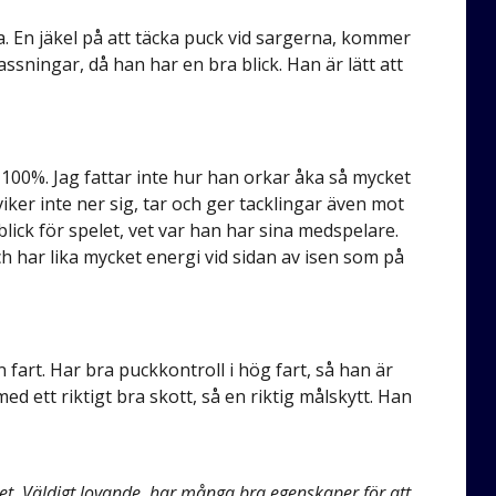
ta. En jäkel på att täcka puck vid sargerna, kommer
ssningar, då han har en bra blick. Han är lätt att
 100%. Jag fattar inte hur han orkar åka så mycket
iker inte ner sig, tar och ger tacklingar även mot
lick för spelet, vet var han har sina medspelare.
h har lika mycket energi vid sidan av isen som på
n fart. Har bra puckkontroll i hög fart, så han är
d ett riktigt bra skott, så en riktig målskytt. Han
et. Väldigt lovande, har många bra egenskaper för att