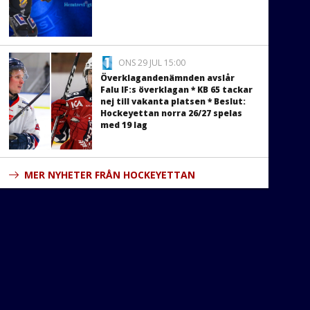
ONS 29 JUL 15:00
Överklagandenämnden avslår
Falu IF:s överklagan * KB 65 tackar
nej till vakanta platsen * Beslut:
Hockeyettan norra 26/27 spelas
med 19 lag
MER NYHETER FRÅN HOCKEYETTAN