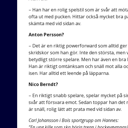
– Han har en rolig spelstil som är svår att mö
ofta ut med pucken. Hittar också mycket bra pa
skämta med vid sidan av.
Anton Persson?
– Det är en riktig powerforward som alltid ger
skridskor som han gör. Inte den största, men v
betydligt större spelare. Men har även en bra b
Han är riktigt omtänksam och snäll mot alla oc
isen. Har alltid ett leende på läpparna.
Nico Berndt?
– En riktigt snabb spelare, spelar mycket på si
svår att försvara emot. Sedan toppar han det me
är snäll, rolig lätt att prata med vid sidan av.
Carl Johansson i Bois sportgrupp om Hannes:
”En ung kille som ska börja trean i hockeygymnasi