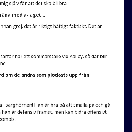
g själv för att det ska bli bra.
 träna med a-laget…
annan grej, det är riktigt häftigt faktiskt. Det är
arfar har ett sommarställe vid Källby, så där blir
ene.
ord om de andra som plockats upp från
ta i sarghörnen! Han är bra på att smälla på och gå
å han är defensiv främst, men kan bidra offensivt
 kompis.