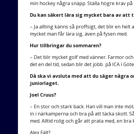
min hockey några snäpp. Ställa högre krav på mi
Du kan säkert lära sig mycket bara av att
– Ja allting känns så proffsigt, det blir en helt 
mycket man får lära sig, även på fysen med.
Hur tillbringar du sommaren?
– Det blir mycket golf med vänner. Farmor och f
det en del tid, sedan blir det jobb på ICA i Göt
Då ska vi avsluta med att du säger några 
juniorlaget.
Joel Cruus?
– En stor och stark back. Han vill man inte mö
in i närkamperna och bra på att täcka skott. S
med. Alltid rolig och går att prata med, en bra
Alex Fält?