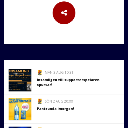
MÅN 3 AUG 10:31
Insamligen till supporterspelaren
spurtar!
SÖN 2 AUG 20:00
Pantrunda imorgon!