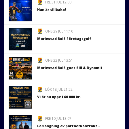
FRE 31 JUL 12:00
Han är tillbaka!
ONS 29 JUL 11:10
Mariestad BoIS Företagsgolf
ONS 22 JUL 13:51
Mariestad BoIS goes Sill & Dynamit
LÖR 18 JUL 21:52
Vi är nu uppe i 60 000 kr.
FRE 10 JUL 13:07
Förlängning av partnerkontrakt –