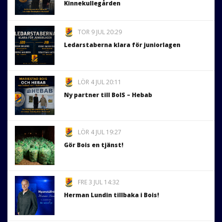
Kinnekullegården
TOR 9 JUL 20:29
Ledarstaberna klara för juniorlagen
LÖR 4 JUL 20:11
Ny partner till BoIS – Hebab
LÖR 4 JUL 19:27
Gör Bois en tjänst!
FRE 3 JUL 14:32
Herman Lundin tillbaka i Bois!