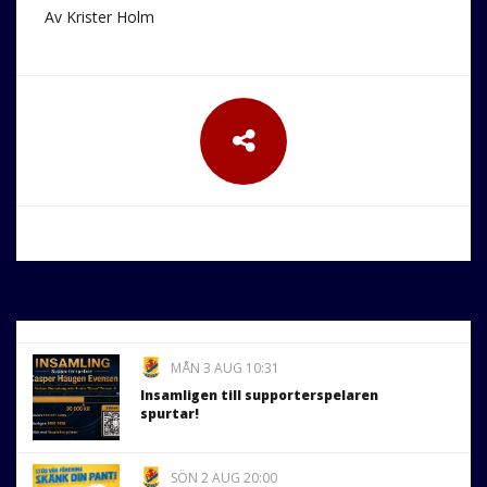
Av Krister Holm
MÅN 3 AUG 10:31
Insamligen till supporterspelaren
spurtar!
SÖN 2 AUG 20:00