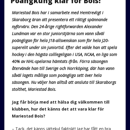
Poängkung klar för Bois!
Mariestad Bois har i samarbete med Hemtrevligt i
Skaraborg äran att presentera ett riktigt spännande
nyförvärv. Den 24-årige rightforwarden Alexander
Lundman var en stor juniorstjärna som vann såväl
poängligan för hela J18-allsvenskan som för hela J20-
superelit under sin juniortid. Efter det valde han att spela
hockey i den högsta colllegeligan i USA, NCAA, en liga som
40% av NHL-spelarna hämtats ifrån. Förra säsongen
återvände han till Sverige och Norrköping, där han vann
såväl lagets målliga som poängliga sett över hela
säsongen. Nu väljer han alltså att ansluta till Skaraborgs
stolthet, Mariestad Bois.
Jag får börja med att hälsa dig välkommen till
klubben, hur det känns det att vara klar för
Mariestad Bois?
– Tack, det känns jättekul faktiskt! Jag har fått en bra