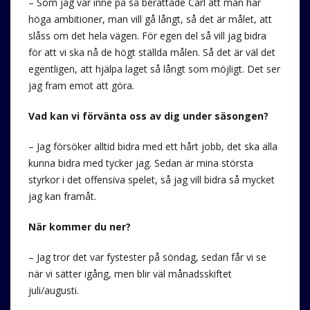
– Som jag var inne på så berättade Carl att man har
höga ambitioner, man vill gå långt, så det är målet, att
slåss om det hela vägen. För egen del så vill jag bidra
för att vi ska nå de högt ställda målen. Så det är väl det
egentligen, att hjälpa laget så långt som möjligt. Det ser
jag fram emot att göra.
Vad kan vi förvänta oss av dig under säsongen?
– Jag försöker alltid bidra med ett hårt jobb, det ska alla
kunna bidra med tycker jag. Sedan är mina största
styrkor i det offensiva spelet, så jag vill bidra så mycket
jag kan framåt.
När kommer du ner?
– Jag tror det var fystester på söndag, sedan får vi se
när vi sätter igång, men blir väl månadsskiftet
juli/augusti.