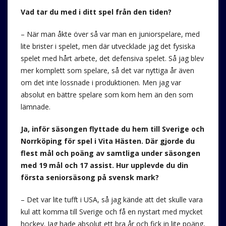
Vad tar du med i ditt spel från den tiden?
– När man åkte över så var man en juniorspelare, med
lite brister i spelet, men där utvecklade jag det fysiska
spelet med hårt arbete, det defensiva spelet. Så jag blev
mer komplett som spelare, så det var nyttiga år även
om det inte lossnade i produktionen. Men jag var
absolut en bättre spelare som kom hem än den som
lämnade.
Ja, inför säsongen flyttade du hem till Sverige och
Norrköping för spel i Vita Hästen. Där gjorde du
flest mål och poäng av samtliga under säsongen
med 19 mål och 17 assist. Hur upplevde du din
första seniorsäsong på svensk mark?
– Det var lite tufft i USA, så jag kände att det skulle vara
kul att komma till Sverige och få en nystart med mycket
hockey. Jag hade absolut ett bra år och fick in lite poäng,