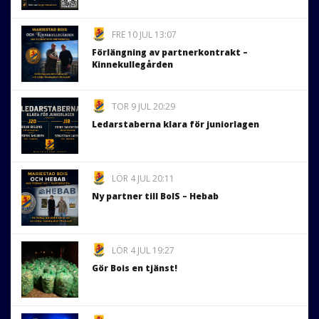
FRE 10 JUL 13:07
Förlängning av partnerkontrakt –
Kinnekullegården
TOR 9 JUL 20:29
Ledarstaberna klara för juniorlagen
LÖR 4 JUL 20:11
Ny partner till BoIS – Hebab
LÖR 4 JUL 19:27
Gör Bois en tjänst!