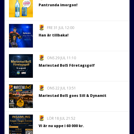
Pantrunda imorgon!
FRE 31 JUL 12:00
Han är tillbaka!
ONS 29 JUL 11:10
Mariestad BoIS Företagsgolf
ONS 22 JUL 13:51
Mariestad BoIS goes Sill & Dynamit
LÖR 18 JUL 21:52
Vi är nu uppe i 60 000 kr.