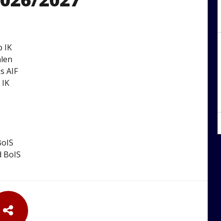
C
p IK
alen
s AIF
 IK
BoIS
d BoIS