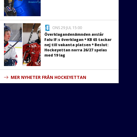
ONS 29 JUL 15:00
Överklagandenämnden avslår
Falu IF:s överklagan * KB 65 tackar
nej till vakanta platsen * Beslut:
Hockeyettan norra 26/27 spelas
med 19 lag
MER NYHETER FRÅN HOCKEYETTAN