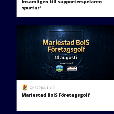
Insamligen till supporterspelaren
spurtar!
ONS 29 JUL 11:10
Mariestad BoIS Företagsgolf