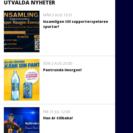
UTVALDA NYHETER
MÅN 3 AUG 10:31
Insamligen till supporterspelaren
spurtar!
SÖN 2 AUG 20:00
Pantrunda imorgon!
FRE 31 JUL 12:00
Han är tillbaka!