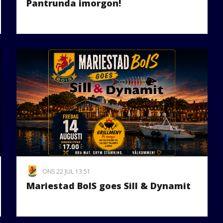
Pantrunda imorgon!
ONS 22 JUL 13:51
Mariestad BoIS goes Sill & Dynamit