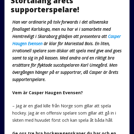
Stortalang årets
supporterspelare!
Han var ordinarie på tolv forwards i det allsvenska
finallaget Karlskoga, men nu har vi i samarbete med
Hemtrevligt i Skaraborg glädjen att presentera att
Casper
Haugen Evensen
är klar för Mariestad Bois. En liten,
irrationell spelare som älskar att spela med give and goes
samt ta sig in på kassen. Med andra ord en riktigt bra
ersättare för flyktade succéspelaren Karl Umegård. Men
övergången hänger på er supportrar, då Casper är årets
supporterspelare.
Vem är Casper Haugen Evensen?
– Jag är en glad kille från Norge som gillar att spela
hockey. Jag är en offensiv spelare som gillar att gå in i
skiten med huvudet först och kan spela åt båda håll.
Ge oss tre bra hockeyegenskaper du har och en