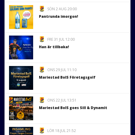
SÖN 2 AUG 20:00
Pantrunda imorgon!
FRE 31 JUL 12:00
Han är tillbaka!
ONS 29 JUL 11:10
Mariestad BoIS Företagsgolf
ONS 22 JUL 13:51
Mariestad BoIS goes Sill & Dynamit
LÖR 18 JUL 21:52