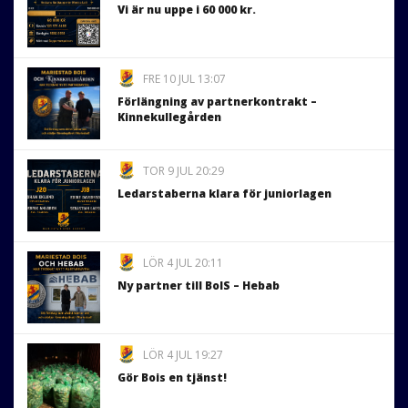
Vi är nu uppe i 60 000 kr.
FRE 10 JUL 13:07
Förlängning av partnerkontrakt –
Kinnekullegården
TOR 9 JUL 20:29
Ledarstaberna klara för juniorlagen
LÖR 4 JUL 20:11
Ny partner till BoIS – Hebab
LÖR 4 JUL 19:27
Gör Bois en tjänst!