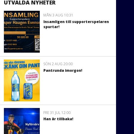
UTVALDA NYHETER
MÅN 3 AUG 10:31
Insamligen till supporterspelaren
spurtar!
SÖN 2 AUG 20:00
Pantrunda imorgon!
FRE 31 JUL 12:00
Han är tillbaka!