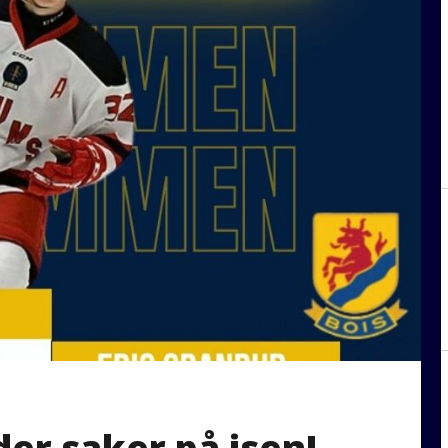
nder saker på isen!