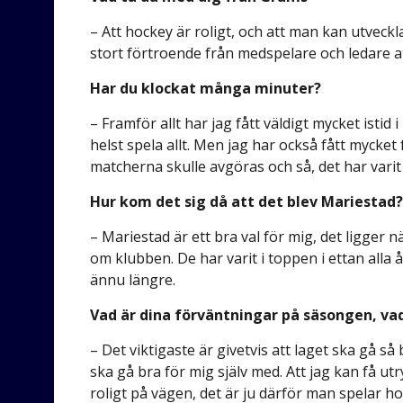
– Att hockey är roligt, och att man kan utveck
stort förtroende från medspelare och ledare at
Har du klockat många minuter?
– Framför allt har jag fått väldigt mycket istid
helst spela allt. Men jag har också fått mycket
matcherna skulle avgöras och så, det har varit 
Hur kom det sig då att det blev Mariestad
– Mariestad är ett bra val för mig, det ligger 
om klubben. De har varit i toppen i ettan alla år
ännu längre.
Vad är dina förväntningar på säsongen, vad 
– Det viktigaste är givetvis att laget ska gå 
ska gå bra för mig själv med. Att jag kan få ut
roligt på vägen, det är ju därför man spelar h