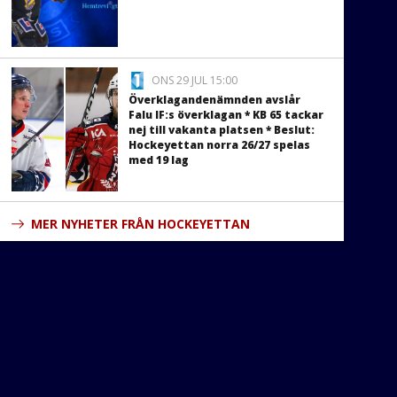
ONS 29 JUL 15:00
Överklagandenämnden avslår
Falu IF:s överklagan * KB 65 tackar
nej till vakanta platsen * Beslut:
Hockeyettan norra 26/27 spelas
med 19 lag
MER NYHETER FRÅN HOCKEYETTAN