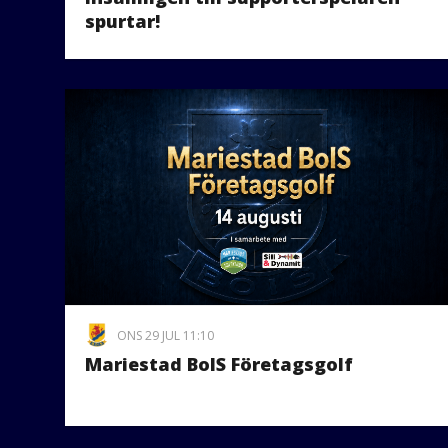
spurtar!
ONS 29 JUL 11:10
Mariestad BoIS Företagsgolf