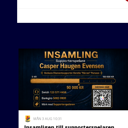
MÅN 3 AUG 10:31
Insamligen till supporterspelaren