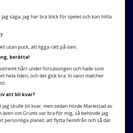
ag säga, jag har bra blick för spelet och kan hitta
t?
elet utan puck, att ligga rätt på isen.
ong, berätta!
de extremt hårt under försäsongen och hade som
 det hela tiden, och det gick bra. Vi vann matcher
st.
iv att bli kvar?
t jag skulle bli kvar, men sedan hörde Mariestad av
ch även om Grums var bra för mig, så behövde jag
personliga planet, att flytta hemifrån och så där.