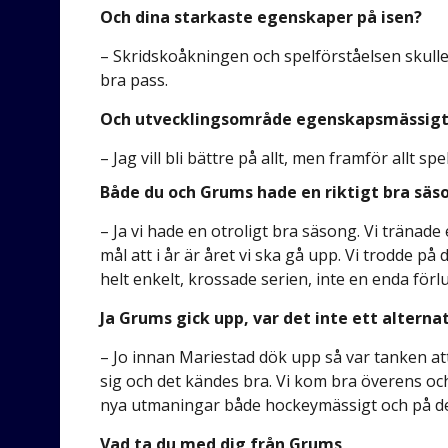
Och dina starkaste egenskaper på isen?
– Skridskoåkningen och spelförståelsen skulle j
bra pass.
Och utvecklingsområde egenskapsmässig
– Jag vill bli bättre på allt, men framför allt sp
Både du och Grums hade en riktigt bra säs
– Ja vi hade en otroligt bra säsong. Vi träna
mål att i år är året vi ska gå upp. Vi trodde på
helt enkelt, krossade serien, inte en enda förlu
Ja Grums gick upp, var det inte ett alternat
– Jo innan Mariestad dök upp så var tanken at
sig och det kändes bra. Vi kom bra överens o
nya utmaningar både hockeymässigt och på det 
Vad ta du med dig från Grums