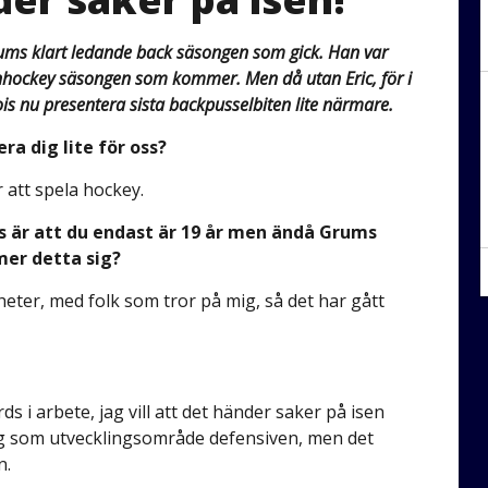
ums klart ledande back säsongen som gick. Han var
tanhockey säsongen som kommer. Men då utan Eric, för i
s nu presentera sista backpusselbiten lite närmare.
ra dig lite för oss?
 att spela hockey.
s är att du endast är 19 år men ändå Grums
er detta sig?
gheter, med folk som tror på mig, så det har gått
s i arbete, jag vill att det händer saker på isen
 jag som utvecklingsområde defensiven, men det
n.