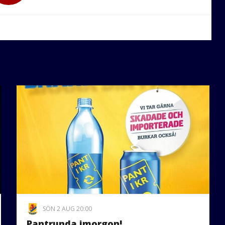
SÖN 2 AUG 20:00
Pantrunda imorgon!