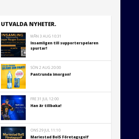
UTVALDA NYHETER.
MÅN 3 AUG 10:31
Insamligen till supporterspelaren
spurtar!
SÖN 2 AUG 20:00
Pantrunda imorgon!
FRE 31 JUL 12:00
Han är tillbaka!
ONS 29 JUL 11:10
Mariestad BoIS Företagsgolf