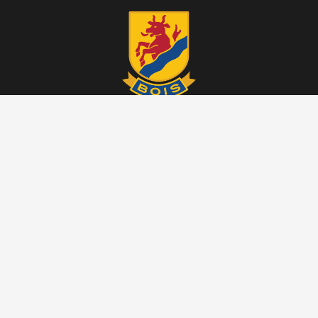
KONTAKT
Mariestad BoIS Hockey
Skogsvägen 6
542 33 Mariestad
Telefon: 0501-122 33
E-post:
kansli@mariestadbois.se