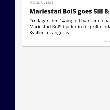
ONS 22 JUL 13:51
Mariestad BoIS goes Sill 
 – en
Fredagen den 14 augusti väntar en hä
s av
Mariestad BoIS bjuder in till grillmid
Kvällen arrangeras i ...