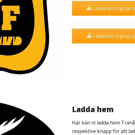
Ladda hem logotyp (
Ladda hem logotyp (
Ladda hem
Här kan ni ladda hem Tranås 
respektive knapp för att la