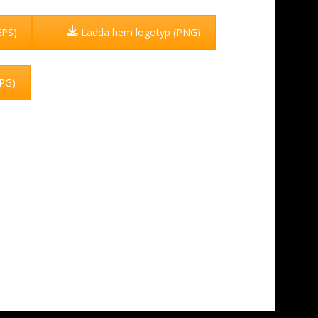
EPS)
Ladda hem logotyp (PNG)
JPG)