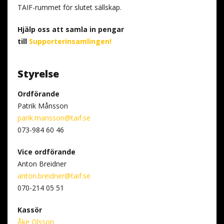
TAIF-rummet för slutet sällskap.
Hjälp oss att samla in pengar
till
Supporterinsamlingen!
Styrelse
Ordförande
Patrik Månsson
parik.mansson@taif.se
073-984 60 46
Vice ordförande
Anton Breidner
anton.breidner@taif.se
070-214 05 51
Kassör
Åke Olsson